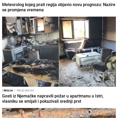
Meteorolog kojeg prati regija objavio novu prognozu: Nazire
se promjena vremena
/
REGIJA
I
PRIJE OKO 4H
Gosti iz Njemačke napravili požar u apartmanu u Istri,
vlasniku se smijali i pokazivali srednji prst