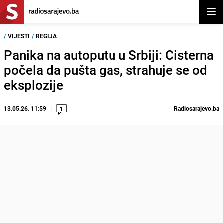
Otvor
/
VIJESTI
/
REGIJA
Panika na autoputu u Srbiji: Cisterna
počela da pušta gas, strahuje se od
eksplozije
13.05.26. 11:59
Radiosarajevo.ba
1