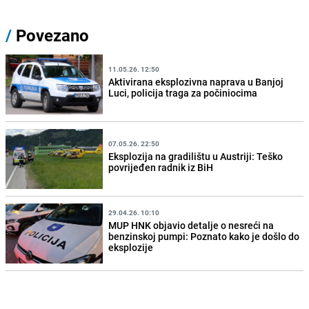
/
Povezano
11.05.26. 12:50
Aktivirana eksplozivna naprava u Banjoj
Luci, policija traga za počiniocima
07.05.26. 22:50
Eksplozija na gradilištu u Austriji: Teško
povrijeđen radnik iz BiH
29.04.26. 10:10
MUP HNK objavio detalje o nesreći na
benzinskoj pumpi: Poznato kako je došlo do
eksplozije