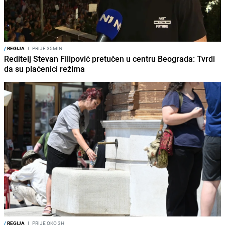
/
REGIJA
I
PRIJE 35MIN
Reditelj Stevan Filipović pretučen u centru Beograda: Tvrdi
da su plaćenici režima
/
REGIJA
I
PRIJE OKO 3H