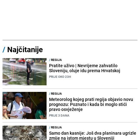
/
Najčitanije
/
REGIJA
Pratite uživo | Nevrijeme zahvatilo
Sloveniju, oluje idu prema Hrvatskoj
PRIJE OKO 23H
/
REGIJA
Meteorolog kojeg prati regija objavio novu
prognozu: Poznato i kada bi moglo stići
pravo osvježenje
PRIJE 3 DANA
/
REGIJA
Samo dan kasnije: Još dva planinara ugrizle
zmije na istom mjestu u Sloveniji