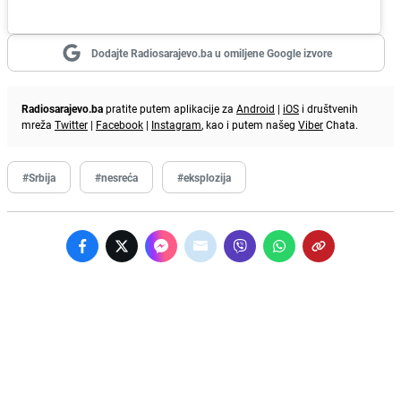
Dodajte Radiosarajevo.ba u omiljene Google izvore
Radiosarajevo.ba
pratite putem aplikacije za
Android
|
iOS
i društvenih
mreža
Twitter
|
Facebook
|
Instagram
, kao i putem našeg
Viber
Chata.
#Srbija
#nesreća
#eksplozija