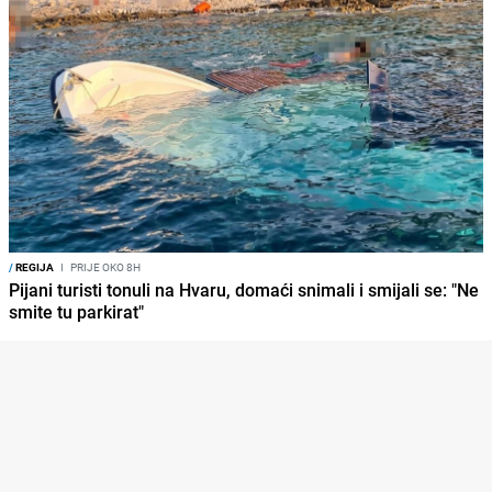
/
REGIJA
I
PRIJE OKO 8H
Pijani turisti tonuli na Hvaru, domaći snimali i smijali se: "Ne
smite tu parkirat"