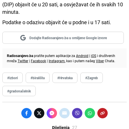
(DIP) objavit će u 20 sati, a osvježavat će ih svakih 10
minuta.
Podatke o odazivu objavit će u podne i u 17 sati.
Dodajte Radiosarajevo.ba u omiljene Google izvore
Radiosarajevo.ba
pratite putem aplikacije za
Android
|
iOS
i društvenih
mreža
Twitter
|
Facebook
|
Instagram
, kao i putem našeg
Viber
Chata.
#izbori
#birališta
#Hrvatska
#Zagreb
#gradonačelnik
27
Dijeljenja