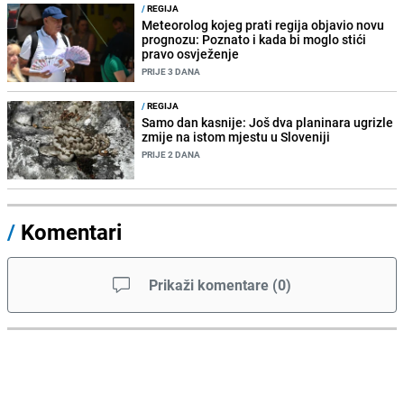
/
REGIJA
Meteorolog kojeg prati regija objavio novu
prognozu: Poznato i kada bi moglo stići
pravo osvježenje
PRIJE 3 DANA
/
REGIJA
Samo dan kasnije: Još dva planinara ugrizle
zmije na istom mjestu u Sloveniji
PRIJE 2 DANA
/
Komentari
Prikaži komentare
(
0
)