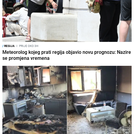
/
REGIJA
I
PRIJE OKO 3H
Meteorolog kojeg prati regija objavio novu prognozu: Nazire
se promjena vremena