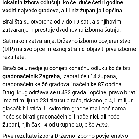
lokalnih izbora odlučuju ko će iduće četiri godine
voditi najveće gradove, ali i niz županija i općina.
Birališta su otvorena od 7 do 19 sati, a s njihovim
zatvaranjem prestaje dvodnevna izborna šutnja.
Sat nakon zatvaranja, Državno izborno povjerenstvo
(DIP) na svojoj će mrežnoj stranici objaviti prve izborne
rezultate.
Birači će u nedjelju donijeti konačnu odluku ko će biti
gradonačelnik Zagreba,
izabrat će i 14 župana,
gradonačelnike 56 gradova i načelnike 87 općina.
Drugi krug održava se u 432 grada i općine, pravo birati
ima tri milijuna 231 tisuću birača, tiskano je 4,1 milijun
glasačkih listića. U svim tim gradovima i općinama
neće se birati gradonačelnici i načelnici, ali hoće
župani, njih čak 14 od ukupno 20, piše
Hina.
Prve rezultate izbora Državno izborno povjerenstvo