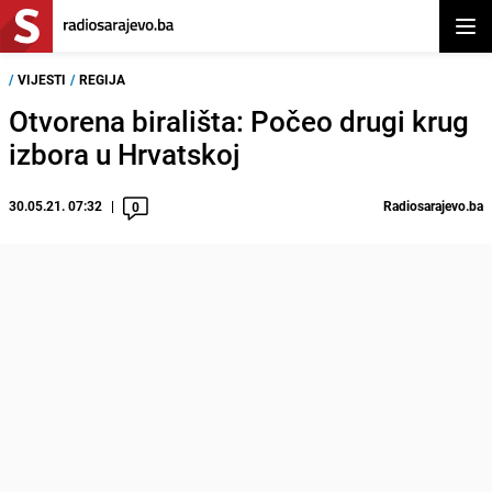
Otvor
/
VIJESTI
/
REGIJA
Otvorena birališta: Počeo drugi krug
izbora u Hrvatskoj
30.05.21. 07:32
Radiosarajevo.ba
0