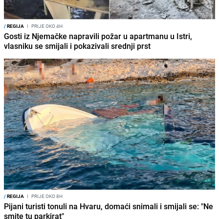
/
REGIJA
I
PRIJE OKO 4H
Gosti iz Njemačke napravili požar u apartmanu u Istri,
vlasniku se smijali i pokazivali srednji prst
/
REGIJA
I
PRIJE OKO 8H
Pijani turisti tonuli na Hvaru, domaći snimali i smijali se: "Ne
smite tu parkirat"