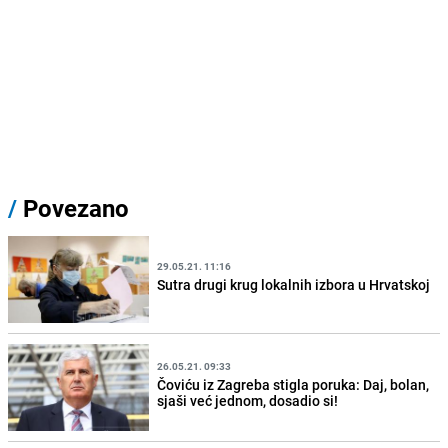
/
Povezano
29.05.21. 11:16
Sutra drugi krug lokalnih izbora u Hrvatskoj
26.05.21. 09:33
Čoviću iz Zagreba stigla poruka: Daj, bolan,
sjaši već jednom, dosadio si!