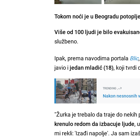
Tokom noći je u Beogradu potopljen
Više od 100 ljudi je bilo evakuisa
službeno.
Ipak, prema navodima portala
Blic
javio i
jedan mladić (18)
, koji tvrdi
TRENDING
Nakon nesnosnih v
"Žurka je trebalo da traje do nekih p
krenulo redom da izbacuje ljude
, 
mi rekli: 'Izađi napolje'. Ja sam 