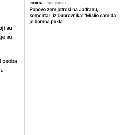
/
REGIJA
I
PRIJE OKO 7H
Ponovo zemljotresi na Jadranu,
komentari iz Dubrovnika: "Mislio sam da
je bomba pukla"
oji su
uge su
00 osoba
 u