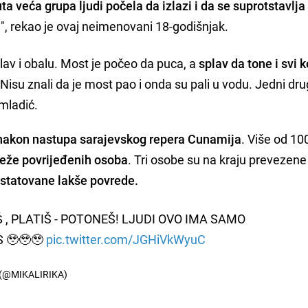
ta veća grupa ljudi počela da izlazi i da se suprotstavlja
a
", rekao je ovaj neimenovani 18-godišnjak.
plav i obalu. Most je počeo da puca, a
splav da tone i svi k
 Nisu znali da je most pao i onda su pali u vodu. Jedni dr
 mladić.
 nakon nastupa sarajevskog repera Cunamija
. Više od 1
 teže povrijeđenih osoba
. Tri osobe su na kraju prevezene
statovane lakše povrede.
 , PLATIŠ - POTONEŠ! LJUDI OVO IMA SAMO
 🥹🥹🥹
pic.twitter.com/JGHiVkWyuC
(@MIKALIRIKA)