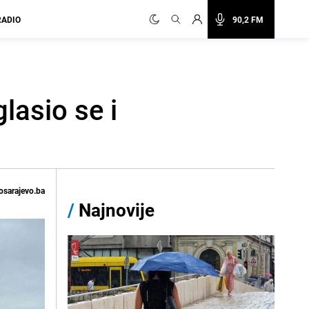
RADIO
90,2 FM
lasio se i
osarajevo.ba
/
Najnovije