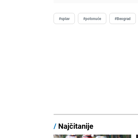
#splav
#potonuće
#Beograd
/
Najčitanije