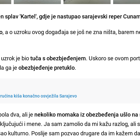
 splav 'Kartel', gdje je nastupao sarajevski reper Cunam
no
, a o uzroku ovog događaja se još ne zna ništa, barem n
, uzrok je bio
tuča s obezbjeđenjem
. Uskoro se ovom port
 da ga je
obezbjeđenje pretuklo
.
rućina kiša konačno osvježila Sarajevo
ola dva, ali je
nekoliko momaka iz obezbeđenja ušlo na s
uključujući i mene. Ja sam zamolio da mi kažu razlog, ali
izašao kulturno. Poslije sam pozvao drugare da im kažem 