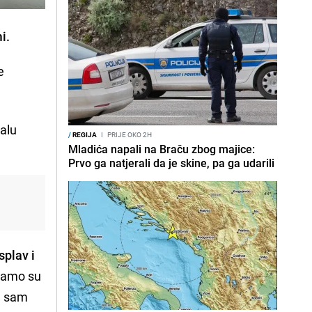
i.
e
alu
/
REGIJA
I
PRIJE OKO 2H
Mladića napali na Braču zbog majice:
Prvo ga natjerali da je skine, pa ga udarili
plav i
 samo su
da sam