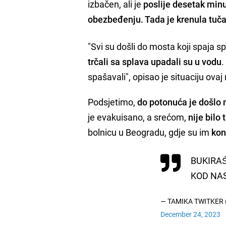
izbačen, ali je
poslije desetak minu
obezbeđenju. Tada je krenula tuč
"Svi su došli do mosta koji spaja s
trčali sa splava upadali su u vodu
.
spašavali", opisao je situaciju ovaj
Podsjetimo,
do potonuća je došlo
je evakuisano, a srećom,
nije bilo
bolnicu u Beogradu, gdje su im
kon
BUKIRAŚ
KOD NAS
— TAMIKA TWITKER 
December 24, 2023