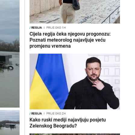
/
REGIJA
I
PRIJE OKO 1H
Cijela regija čeka njegovu progonozu:
Poznati meteorolog najavljuje veću
promjenu vremena
/
REGIJA
I
PRIJE OKO 2H
Kako ruski mediji najavljuju posjetu
Zelenskog Beogradu?