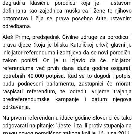
degradira klasičnu porodicu koja je i ustavom
definirana kao zajednica muškarca i žene te njihovo
potomstvo i čija se prava posebno štite ustavnim
odredbama.
Aleš Primc, predsjednik Civilne udruge za porodicu i
prava djece (koja je bliska Katoličkoj crkvi) glavni je
inicijator referenduma i zahtijeva da se novi porodični
zakon poništi. On je u izjavio da će inicijatori
referenduma već prvih dana iduće godine osigurati
potrebnih 40.000 potpisa. Kad se to dogodi i potpisi
budu podneseni parlamentu, zastupnici će morati
raspisati referendum, te odrediti vrijeme trajanja
predreferendumske kampanje i datum njegova
održavanja.
Na prvom referendumu iduće godine Slovenci će tako
odgovarati na pitanje: "Jeste li za ili protiv stupanja na
snagu novog porodičnog zakona koji je 16. juna 2011.