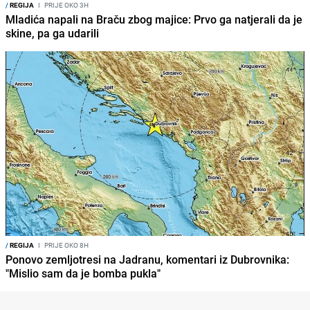
/
REGIJA
I
PRIJE OKO 3H
Mladića napali na Braču zbog majice: Prvo ga natjerali da je
skine, pa ga udarili
/
REGIJA
I
PRIJE OKO 8H
Ponovo zemljotresi na Jadranu, komentari iz Dubrovnika:
"Mislio sam da je bomba pukla"