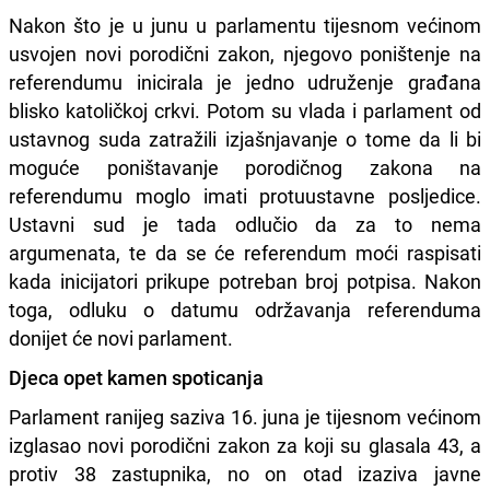
Nakon što je u junu u parlamentu tijesnom većinom
usvojen novi porodični zakon, njegovo poništenje na
referendumu inicirala je jedno udruženje građana
blisko katoličkoj crkvi. Potom su vlada i parlament od
ustavnog suda zatražili izjašnjavanje o tome da li bi
moguće poništavanje porodičnog zakona na
referendumu moglo imati protuustavne posljedice.
Ustavni sud je tada odlučio da za to nema
argumenata, te da se će referendum moći raspisati
kada inicijatori prikupe potreban broj potpisa. Nakon
toga, odluku o datumu održavanja referenduma
donijet će novi parlament.
Djeca opet kamen spoticanja
Parlament ranijeg saziva 16. juna je tijesnom većinom
izglasao novi porodični zakon za koji su glasala 43, a
protiv 38 zastupnika, no on otad izaziva javne