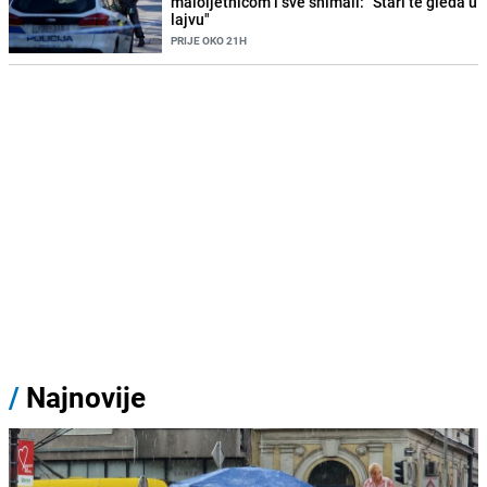
maloljetnicom i sve snimali: "Stari te gleda u
lajvu"
PRIJE OKO 21H
/
Najnovije