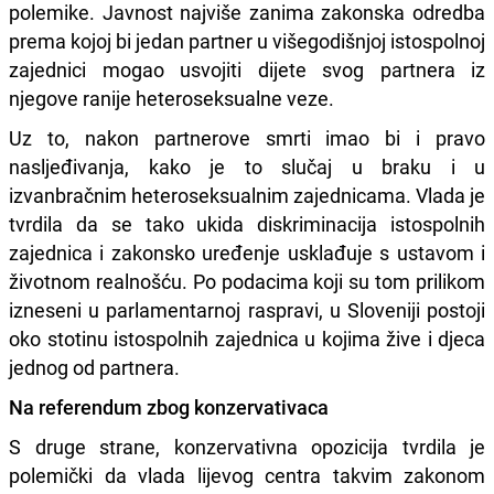
polemike. Javnost najviše zanima zakonska odredba
prema kojoj bi jedan partner u višegodišnjoj istospolnoj
zajednici mogao usvojiti dijete svog partnera iz
njegove ranije heteroseksualne veze.
Uz to, nakon partnerove smrti imao bi i pravo
nasljeđivanja, kako je to slučaj u braku i u
izvanbračnim heteroseksualnim zajednicama. Vlada je
tvrdila da se tako ukida diskriminacija istospolnih
zajednica i zakonsko uređenje usklađuje s ustavom i
životnom realnošću. Po podacima koji su tom prilikom
izneseni u parlamentarnoj raspravi, u Sloveniji postoji
oko stotinu istospolnih zajednica u kojima žive i djeca
jednog od partnera.
Na referendum zbog konzervativaca
S druge strane, konzervativna opozicija tvrdila je
polemički da vlada lijevog centra takvim zakonom