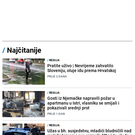
/
Najčitanije
/
REGIJA
Pratite uživo | Nevrijeme zahvatilo
Sloveniju, oluje idu prema Hrvatskoj
PRIJE 2 DANA
/
REGIJA
Gosti iz Njemačke napravili požar u
apartmanu u Istri, vlasniku se smijali i
pokazivali srednji prst
PRIJE 1 DAN
/
REGIJA
Užas u bh. susjedstvu, mladići bludničili nad