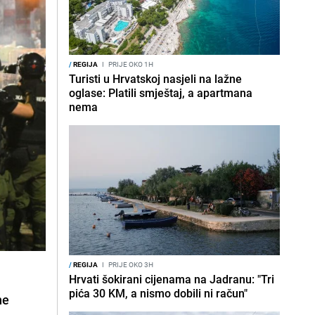
/
REGIJA
I
PRIJE OKO 1H
Turisti u Hrvatskoj nasjeli na lažne
oglase: Platili smještaj, a apartmana
nema
/
REGIJA
I
PRIJE OKO 3H
Hrvati šokirani cijenama na Jadranu: "Tri
pića 30 KM, a nismo dobili ni račun"
ne