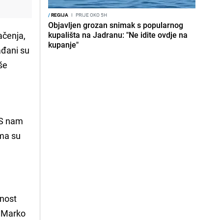
/
REGIJA
I
PRIJE OKO 5H
Objavljen grozan snimak s popularnog
ačenja,
kupališta na Jadranu: "Ne idite ovdje na
kupanje"
ađani su
še
NS nam
ma su
lnost
k Marko