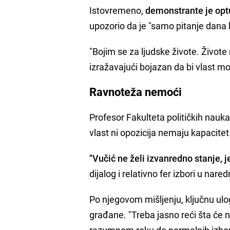
Istovremeno,
demonstrante je optu
upozorio da je "samo pitanje dana 
"Bojim se za ljudske živote. Živote
izražavajući bojazan da bi vlast mo
Ravnoteža nemoći
Profesor Fakulteta političkih nauka
vlast ni opozicija nemaju kapacite
"Vučić ne želi izvanredno stanje, 
dijalog i relativno fer izbori u nare
Po njegovom mišljenju, ključnu ulogu
građane. "Treba jasno reći šta će na
razumnom roku do normalnih izbora