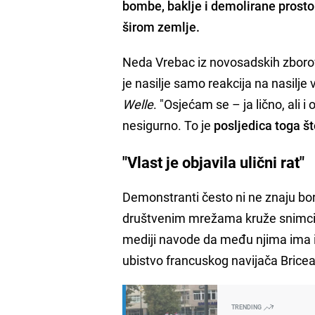
bombe, baklje i demolirane prosto
širom zemlje.
Neda Vrebac iz novosadskih zborova
je nasilje samo reakcija na nasilje v
Welle
. "Osjećam se – ja lično, ali 
nesigurno. To je
posljedica toga š
"Vlast je objavila ulični rat"
Demonstranti često ni ne znaju bore 
društvenim mrežama kruže snimci 
mediji navode da među njima ima i 
ubistvo francuskog navijača Brice
TRENDING