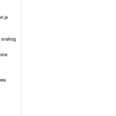
on je
a svakog
nice.
svu
.