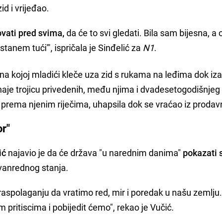
d i vrijeđao.
ovati pred svima,
da će to svi gledati. Bila sam bijesna, a 
tanem tući'", ispričala je Sinđelić za
N1
.
 na kojoj mladići kleče uza zid s rukama na leđima dok iz
znaje trojicu privedenih, među njima i dvadesetogodišnjeg
ja, prema njenim riječima, uhapsila dok se vraćao iz prodav
or"
ić
najavio je da će država "u narednim danima"
pokazati 
 vanrednog stanja.
 raspolaganju da vratimo red, mir i poredak u našu zemlju
pritiscima i pobijedit ćemo", rekao je Vučić.