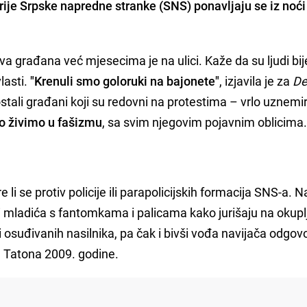
rije Srpske napredne stranke (SNS) ponavljaju se iz noći
 građana već mjesecima je na ulici. Kaže da su ljudi bije
lasti.
"Krenuli smo goloruki na bajonete"
, izjavila je za
De
i ostali građani koji su redovni na protestima – vrlo uznemi
to živimo u fašizmu
, sa svim njegovim pojavnim oblicima.
li se protiv policije ili parapolicijskih formacija SNS-a. N
mladića s fantomkama i palicama kako jurišaju na okupl
osuđivanih nasilnika, pa čak i bivši vođa navijača odgov
a Tatona 2009. godine.