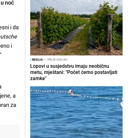
 u noć
sni i da
utsche
reno i
"
/
REGIJA
I
PRIJE OKO 4H
Lopovi u susjedstvu imaju neobičnu
metu, mještani: "Počet ćemo postavljati
zamke"
a
jene, a
oran za