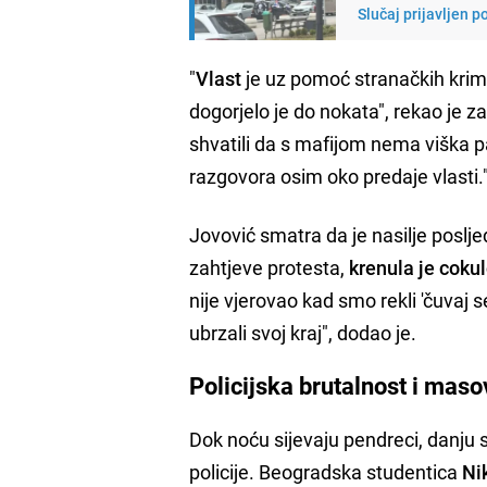
Slučaj prijavljen 
"
Vlast
je uz pomoć stranačkih kri
dogorjelo je do nokata", rekao je z
shvatili da s mafijom nema viška 
razgovora osim oko predaje vlasti.
Jovović smatra da je nasilje poslje
zahtjeve protesta,
krenula je coku
nije vjerovao kad smo rekli 'čuvaj s
ubrzali svoj kraj", dodao je.
Policijska brutalnost i mas
Dok noću sijevaju pendreci, danju s
policije. Beogradska studentica
Nik