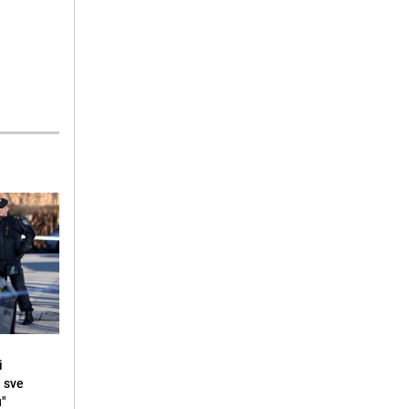
i
i sve
u"