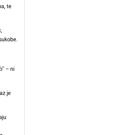
ma, te
,
 sukobe.
i" – ni
az je
aju
je