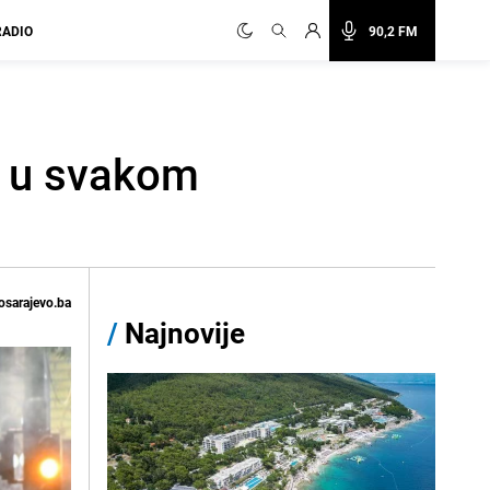
RADIO
90,2 FM
i u svakom
osarajevo.ba
/
Najnovije