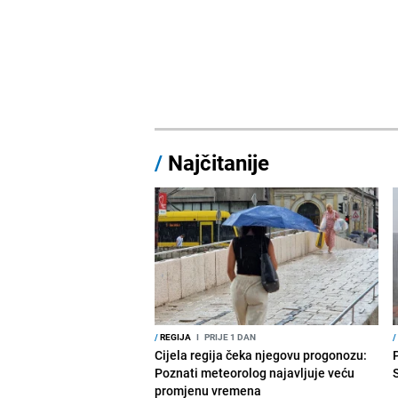
/
Najčitanije
/
REGIJA
I
PRIJE 1 DAN
/
Cijela regija čeka njegovu progonozu:
Poznati meteorolog najavljuje veću
promjenu vremena