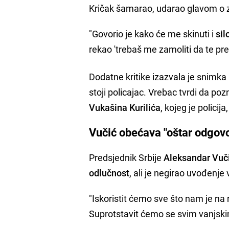
Kričak šamarao, udarao glavom o zi
"Govorio je kako će me skinuti i
sil
rekao 'trebaš me zamoliti da te pres
Dodatne kritike izazvala je snimka
stoji policajac. Vrebac tvrdi da po
Vukašina Kurilića
, kojeg je polici
Vučić obećava "oštar odgov
Predsjednik Srbije
Aleksandar Vuč
odlučnost
, ali je negirao uvođenje
"Iskoristit ćemo sve što nam je na
Suprotstavit ćemo se svim vanjskim 