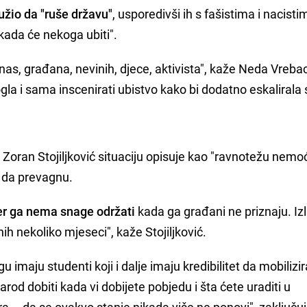
žio da "ruše državu"
, usporedivši ih s fašistima i nacisti
kada će nekoga ubiti".
 nas, građana, nevinih, djece, aktivista", kaže Neda Vrebac
gla i sama inscenirati ubistvo kako bi dodatno eskalirala
 Zoran Stojiljković situaciju opisuje kao "ravnotežu nemoć
t da prevagnu.
jer ga nema snage održati
kada ga građani ne priznaju. Izl
dnih nekoliko mjeseci", kaže Stojiljković.
 imaju studenti koji i dalje imaju kredibilitet da mobilizir
rod dobiti kada vi dobijete pobjedu i šta ćete uraditi u
 – da se ovakvo stanje nikada više ne ponovi", zaključu