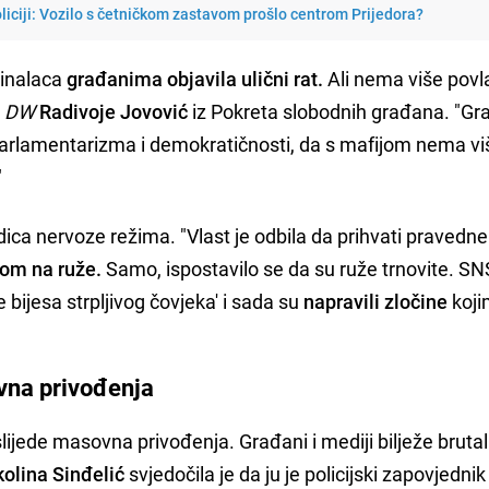
policiji: Vozilo s četničkom zastavom prošlo centrom Prijedora?
minalaca
građanima objavila ulični rat.
Ali nema više povl
a
DW
Radivoje Jovović
iz Pokreta slobodnih građana. "Gr
parlamentarizma i demokratičnosti, da s mafijom nema vi
"
dica nervoze režima. "Vlast je odbila da prihvati pravedne
lom na ruže.
Samo, ispostavilo se da su ruže trnovite. S
e bijesa strpljivog čovjeka' i sada su
napravili zločine
koji
ovna privođenja
lijede masovna privođenja. Građani i mediji bilježe bruta
olina Sinđelić
svjedočila je da ju je policijski zapovjedni