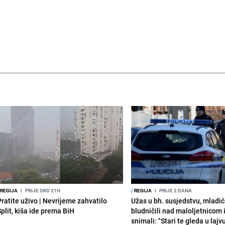
REGIJA
I
PRIJE OKO 21H
/
REGIJA
I
PRIJE 2 DANA
Pratite uživo | Nevrijeme zahvatilo
Užas u bh. susjedstvu, mladić
Split, kiša ide prema BiH
bludničili nad maloljetnicom 
snimali: "Stari te gleda u lajv