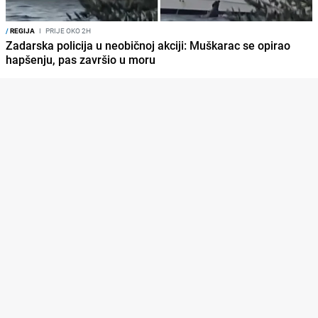
/
REGIJA
I
PRIJE OKO 2H
Zadarska policija u neobičnoj akciji: Muškarac se opirao
hapšenju, pas završio u moru