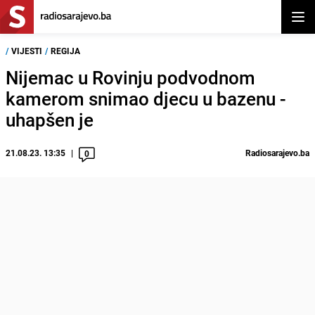
Otvor
/
VIJESTI
/
REGIJA
Nijemac u Rovinju podvodnom
kamerom snimao djecu u bazenu -
uhapšen je
21.08.23. 13:35
Radiosarajevo.ba
0