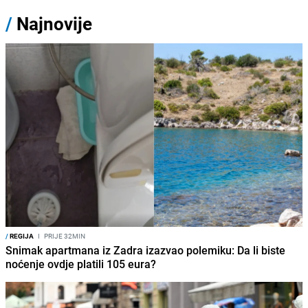
/
Najnovije
/
REGIJA
I
PRIJE 32MIN
Snimak apartmana iz Zadra izazvao polemiku: Da li biste
noćenje ovdje platili 105 eura?