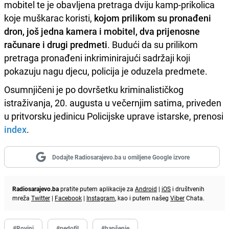
mobitel te je obavljena pretraga dviju kamp-prikolica
koje muškarac koristi,
kojom prilikom su pronađeni
dron, još jedna kamera i mobitel, dva prijenosne
računare i drugi predmeti
. Budući da su prilikom
pretraga pronađeni inkriminirajući sadržaji koji
pokazuju nagu djecu, policija je oduzela predmete.
Osumnjičeni je po dovršetku kriminalističkog
istraživanja, 20. augusta u večernjim satima, priveden
u pritvorsku jedinicu Policijske uprave istarske, prenosi
index
.
Dodajte Radiosarajevo.ba u omiljene Google izvore
Radiosarajevo.ba
pratite putem aplikacije za
Android
|
iOS
i društvenih
mreža
Twitter
|
Facebook
|
Instagram
, kao i putem našeg
Viber
Chata.
#Rovinj
#pedofil
#hapšenje