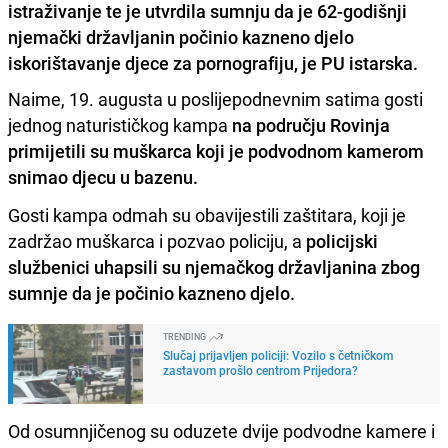
istraživanje te je utvrdila sumnju da je 62-godišnji
njemački državljanin počinio kazneno djelo
iskorištavanje djece za pornografiju, je PU istarska.
Naime, 19. augusta u poslijepodnevnim satima gosti
jednog naturističkog kampa
na području Rovinja
primijetili su muškarca koji je podvodnom kamerom
snimao djecu u bazenu.
Gosti kampa odmah su obavijestili zaštitara, koji je
zadržao muškarca i pozvao policiju, a
policijski
službenici uhapsili su njemačkog državljanina zbog
sumnje da je počinio kazneno djelo.
TRENDING
Slučaj prijavljen policiji: Vozilo s četničkom
zastavom prošlo centrom Prijedora?
Od osumnjičenog su oduzete dvije podvodne kamere i