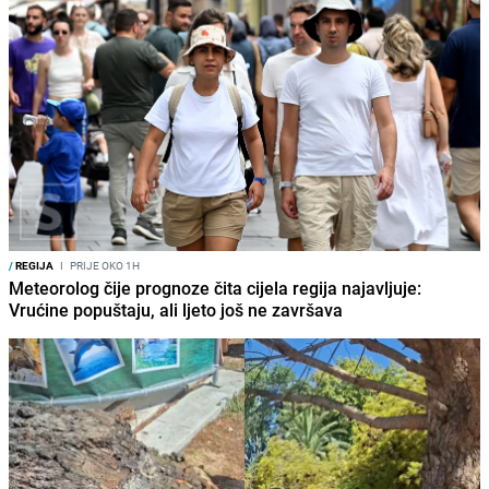
/
REGIJA
I
PRIJE OKO 1H
Meteorolog čije prognoze čita cijela regija najavljuje:
Vrućine popuštaju, ali ljeto još ne završava