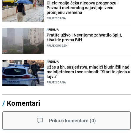
Cijela regija čeka njegovu progonozu:
Poznati meteorolog najavljuje veću
promjenu vremena
PRIJE 2 DANA
/
REGIJA
Pratite uživo | Nevrijeme zahvatilo Split,
kiša ide prema BiH
PRIJE OKO 22H
/
REGIJA
Užas u bh. susjedstvu, mladići bludničili nad
maloljetnicom i sve snimali: "Stari te gleda u
lajvu"
PRIJE 2 DANA
/
Komentari
Prikaži komentare
(
0
)