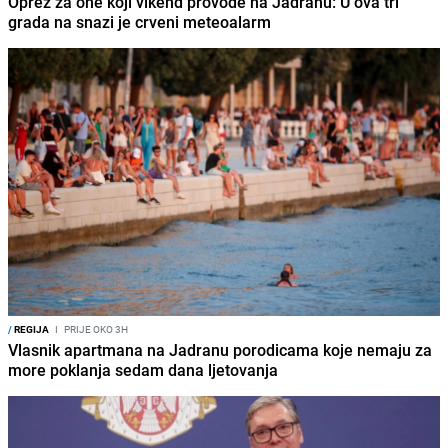
Oprez za one koji vikend provode na Jadranu: U ova tri
grada na snazi je crveni meteoalarm
/
REGIJA
I
PRIJE OKO 3H
Vlasnik apartmana na Jadranu porodicama koje nemaju za
more poklanja sedam dana ljetovanja