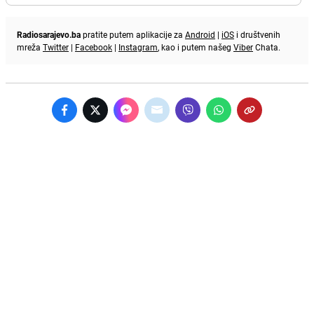
Radiosarajevo.ba
pratite putem aplikacije za
Android
|
iOS
i društvenih
mreža
Twitter
|
Facebook
|
Instagram
, kao i putem našeg
Viber
Chata.