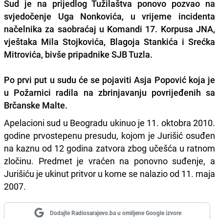
Sud je na prijedlog Tužilaštva ponovo pozvao na
svjedočenje Uga Nonkovića, u vrijeme incidenta
načelnika za saobraćaj u Komandi 17. Korpusa JNA,
vještaka Mila Stojkovića, Blagoja Stankića i Srećka
Mitrovića, bivše pripadnike SJB Tuzla.
Po prvi put u sudu će se pojaviti
Asja Popović
koja je
u Požarnici radila na zbrinjavanju povrijeđenih sa
Brčanske Malte.
Apelacioni sud u Beogradu ukinuo je 11. oktobra 2010.
godine prvostepenu presudu, kojom je Jurišić osuđen
na kaznu od 12 godina zatvora zbog učešća u ratnom
zločinu. Predmet je vraćen na ponovno suđenje, a
Jurišiću je ukinut pritvor u kome se nalazio od 11. maja
2007.
Dodajte Radiosarajevo.ba u omiljene Google izvore