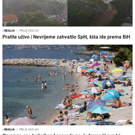
/
REGIJA
I
PRIJE OKO 2H
Pratite uživo | Nevrijeme zahvatilo Split, kiša ide prema BiH
/
REGIJA
I
PRIJE OKO 3H