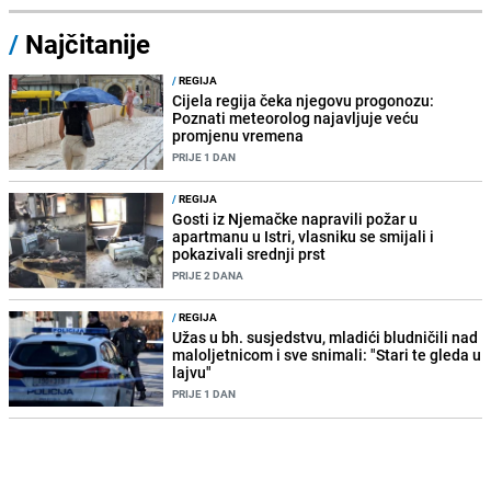
/
Najčitanije
/
REGIJA
Cijela regija čeka njegovu progonozu:
Poznati meteorolog najavljuje veću
promjenu vremena
PRIJE 1 DAN
/
REGIJA
Gosti iz Njemačke napravili požar u
apartmanu u Istri, vlasniku se smijali i
pokazivali srednji prst
PRIJE 2 DANA
/
REGIJA
Užas u bh. susjedstvu, mladići bludničili nad
maloljetnicom i sve snimali: "Stari te gleda u
lajvu"
PRIJE 1 DAN