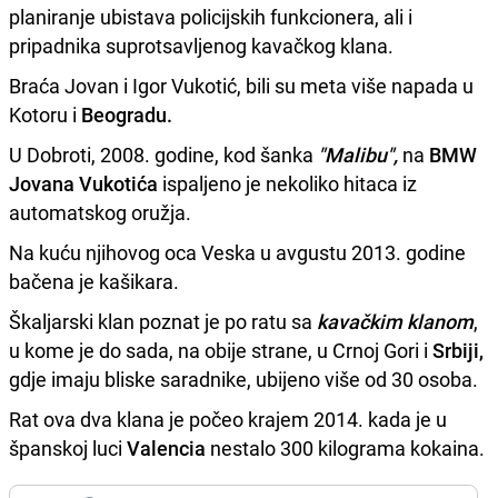
planiranje ubistava policijskih funkcionera, ali i
pripadnika suprotsavljenog kavačkog klana.
Braća Jovan i Igor Vukotić, bili su meta više napada u
Kotoru i
Beogradu.
U Dobroti, 2008. godine, kod šanka
"Malibu",
na
BMW
Jovana Vukotića
ispaljeno je nekoliko hitaca iz
automatskog oružja.
Na kuću njihovog oca Veska u avgustu 2013. godine
bačena je kašikara.
Škaljarski klan poznat je po ratu sa
kavačkim klanom
,
u kome je do sada, na obije strane, u Crnoj Gori i
Srbiji,
gdje imaju bliske saradnike, ubijeno više od 30 osoba.
Rat ova dva klana je počeo krajem 2014. kada je u
španskoj luci
Valencia
nestalo 300 kilograma kokaina.