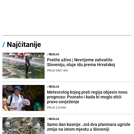
/
Najčitanije
/
REGIJA
Pratite uživo | Nevrijeme zahvatilo
Sloveniju, oluje idu prema Hrvatskoj
PRIJE OKO 18H
/
REGIJA
Meteorolog kojeg prati regija objavio novu
prognozu: Poznato i kada bi moglo stići
pravo osvježenje
PRIJE 2 DANA
/
REGIJA
Samo dan kasnije: Još dva planinara ugrizle
zmije na istom mjestu u Sloveniji