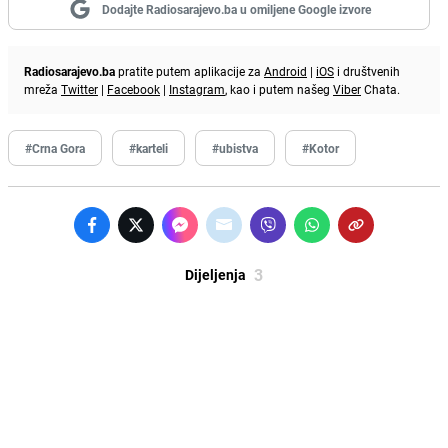
Dodajte Radiosarajevo.ba u omiljene Google izvore
Radiosarajevo.ba
pratite putem aplikacije za
Android
|
iOS
i društvenih
mreža
Twitter
|
Facebook
|
Instagram
, kao i putem našeg
Viber
Chata.
#Crna Gora
#karteli
#ubistva
#Kotor
3
Dijeljenja