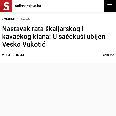
Otvor
/
VIJESTI
/
REGIJA
Nastavak rata škaljarskog i
kavačkog klana: U sačekuši ubijen
Vesko Vukotić
21.04.19. 07:44
cdm.me