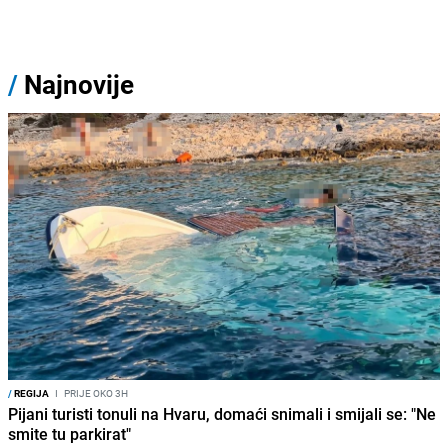
/
Najnovije
/
REGIJA
I
PRIJE OKO 3H
Pijani turisti tonuli na Hvaru, domaći snimali i smijali se: "Ne
smite tu parkirat"