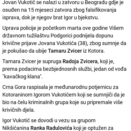
Jovan Vukotić se nalazi u zatvoru u Beogradu gdje je
osuđen na 15 mjeseci zatvora zbog falsifikovanja
isprava, dok je njegov brat Igor u bjekstvu.
Uprava policije je početkom marta ove godine Višem
državnom tužilaštvu Podgorici podnijela dopunu
krivične prijave Jovana Vukotića (38), zbog sumnje da
je pokušao da ubije
Tamaru Zvicer
iz Kotora.
Tamara Zvicer je supruga
Radoja Zvicera
, koji je,
prema podacima bezbjednosnih službi, jedan od vođa
"kavačkog klana".
Crna Gora raspisala je međunarodnu potjernicu za
Kotoraninom Igorom Vukotićem koji se sumnjiči da je
bio na čelu kriminalnih grupa koje su pripremale više
krivičnih djela.
Igor Vukotić se dovodi u vezu sa grupom
Nikšićanina
Ranka Radulovića
koji je optužen za