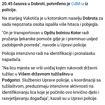
20.45 časova u Dobroti, potvrđeno je
CdM-u
iz
policije.
Na starijeg Vukotića je u kotorskom naselju
Dobrota
za
sada nepoznata osoba ispalila više hitaca i pobjegla.
"On je transportovan u
Opštu bolnicu Kotor
radi
pružanja ljekarske pomoće gdje je i preminuo usljed
zadobijenih povreda", navode u Upravi policije.
Policija intenzivno radi na identifikaciji i pronalasku
napadača.
"Na licu mjesta se vrši uviđaj kojim rukovodi državni
tužilac u
Višem državnom tužilaštvu u
Podgorici.
Službenici Uprave policije, u koordinaciji sa
tužilaštvom, preduzimaju intenzivne aktivnosti na
identifikovanju lica koje je počinilo ovo krivično djelo i
rasvjetljavanju događaja", kazali su u Upravi policije.