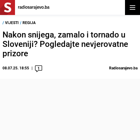
Otvor
/
VIJESTI
/
REGIJA
Nakon snijega, zamalo i tornado u
Sloveniji? Pogledajte nevjerovatne
prizore
08.07.25. 18:55
Radiosarajevo.ba
1