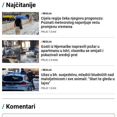
/
Najčitanije
/
REGIJA
Cijela regija čeka njegovu progonozu:
Poznati meteorolog najavljuje veću
promjenu vremena
PRIJE 1 DAN
/
REGIJA
Gosti iz Njemačke napravili požar u
apartmanu u Istri, vlasniku se smijali i
pokazivali srednji prst
PRIJE 2 DANA
/
REGIJA
Užas u bh. susjedstvu, mladići bludničili nad
maloljetnicom i sve snimali: "Stari te gleda u
lajvu"
PRIJE 1 DAN
/
Komentari