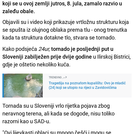
koji se u ovoj zemlji jutros, 8. jula, zamalo razvio u
zaleđu obale.
Objavili su i video koji prikazuje vrtložnu strukturu koja
se spušta iz olujnog oblaka prema tlu - onog trenutka
kada ta struktura dotakne tlo, stvara se tornado.
Kako podsjeća
24ur,
tornado je posljednji put u
Sloveniji zabilježen prije dvije godine
u Ilirskoj Bistrici,
gdje je oštetio nekoliko kuća.
TRENDING
Tragedija na poznatom kupalištu: Ovo je mladić
(24) koji se utopio na rijeci u Zavidovićima
Tornada su u Sloveniji vrlo rijetka pojava zbog
neravnog terena, ali kada se dogode, nisu toliko
razorni kao u SAD-u.
"Ovi lijevkasti oblaci su mnogo češći i mogu se