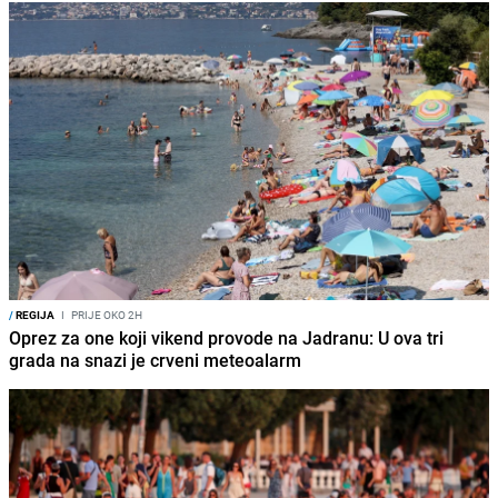
/
REGIJA
I
PRIJE OKO 2H
Oprez za one koji vikend provode na Jadranu: U ova tri
grada na snazi je crveni meteoalarm