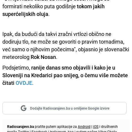
formirati nekoliko puta godišnje
tokom jakih
superćelijskih oluja
.
Ipak, da budući da takvi zračni vrtlozi obično ne
dodiruju tlo, ne može se govoriti o pravim tornadima,
već samo o njihovim počecima", objasnio je slovenački
meteorolog
Rok Nosan
.
Podsjetimo,
ranije danas smo objavili i kako je u
Sloveniji na Kredarici pao snijeg, o čemu više možete
čitati
OVDJE
.
Dodajte Radiosarajevo.ba u omiljene Google izvore
Radiosarajevo.ba
pratite putem aplikacije za
Android
|
iOS
i društvenih
mreža
Twitter
|
Facebook
|
Instagram
, kao i putem našeg
Viber
Chata.