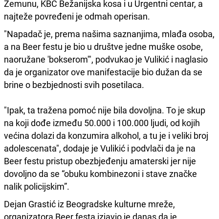
Zemunu, KBC Bežanijska kosa i u Urgentni centar, a
najteže povređeni je odmah operisan.
"Napadač je, prema našima saznanjima, mlađa osoba,
a na Beer festu je bio u društve jedne muške osobe,
naoružane 'bokserom'", podvukao je Vulikić i naglasio
da je organizator ove manifestacije bio dužan da se
brine o bezbjednosti svih posetilaca.
"Ipak, ta tražena pomoć nije bila dovoljna. To je skup
na koji dođe između 50.000 i 100.000 ljudi, od kojih
većina dolazi da konzumira alkohol, a tu je i veliki broj
adolescenata", dodaje je Vulikić i podvlači da je na
Beer festu pristup obezbjeđenju amaterski jer nije
dovoljno da se “obuku kombinezoni i stave značke
nalik policijskim”.
Dejan Grastić iz Beogradske kulturne mreže,
organizatora Beer festa izjavio je danas da je