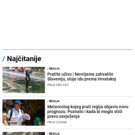
/
Najčitanije
/
REGIJA
Pratite uživo | Nevrijeme zahvatilo
Sloveniju, oluje idu prema Hrvatskoj
PRIJE OKO 22H
/
REGIJA
Meteorolog kojeg prati regija objavio novu
prognozu: Poznato i kada bi moglo stići
pravo osvježenje
PRIJE 2 DANA
/
REGIJA