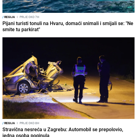
/
REGIJA
I
PRIJE OKO 7H
Pijani turisti tonuli na Hvaru, domaći snimali i smijali se: "Ne
smite tu parkirat"
/
REGIJA
I
PRIJE OKO 8H
Stravična nesreća u Zagrebu: Automobil se prepolovio,
jedna osoba poginula