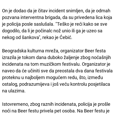
On je dodao da je čitav incident snimljen, da je odmah
pozvana interventna brigada, da su privedena lica koja
je policija posle saslušala. "Teško je reći kako se sve
dogodilo, da li je počinalc nož unio ili ga je uzeo sa
nekog od šankova", rekao je Ćebić.
Beogradska kulturna mreža, organizator Beer festa
izrazila je tokom dana duboko žaljenje zbog noćašnjih
incidenata na tom muzičkom festivalu. Organizator je
naveo da će učiniti sve da preostala dva dana festivala
proteknu u najboljem mogućem redu, što, između
ostalog, podrazumijeva i još veću kontrolu posjetilaca
na ulazima.
Istovremeno, zbog raznih incidenata, policija je prošle
noći na Beer festu privela pet osoba. Na Beer festu je