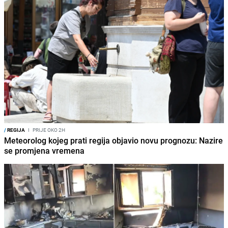
/
REGIJA
I
PRIJE OKO 2H
Meteorolog kojeg prati regija objavio novu prognozu: Nazire
se promjena vremena