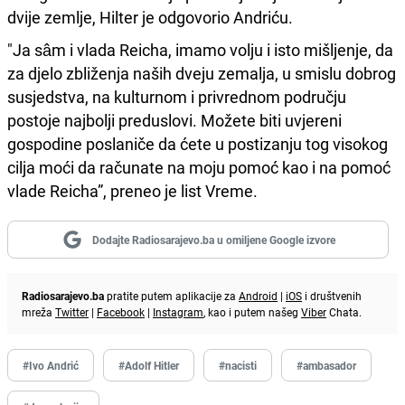
dvije zemlje, Hilter je odgovorio Andriću.
"Ja sâm i vlada Reicha, imamo volju i isto mišljenje, da
za djelo zbliženja naših dveju zemalja, u smislu dobrog
susjedstva, na kulturnom i privrednom području
postoje najbolji preduslovi. Možete biti uvjereni
gospodine poslaniče da ćete u postizanju tog visokog
cilja moći da računate na moju pomoć kao i na pomoć
vlade Reicha”, preneo je list Vreme.
Dodajte Radiosarajevo.ba u omiljene Google izvore
Radiosarajevo.ba
pratite putem aplikacije za
Android
|
iOS
i društvenih
mreža
Twitter
|
Facebook
|
Instagram
, kao i putem našeg
Viber
Chata.
#Ivo Andrić
#Adolf Hitler
#nacisti
#ambasador