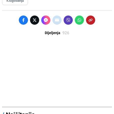
#Jugoslavija
926
Dijeljenja