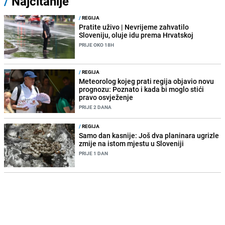
/
Najčitanije
/
REGIJA
Pratite uživo | Nevrijeme zahvatilo
Sloveniju, oluje idu prema Hrvatskoj
PRIJE OKO 18H
/
REGIJA
Meteorolog kojeg prati regija objavio novu
prognozu: Poznato i kada bi moglo stići
pravo osvježenje
PRIJE 2 DANA
/
REGIJA
Samo dan kasnije: Još dva planinara ugrizle
zmije na istom mjestu u Sloveniji
PRIJE 1 DAN