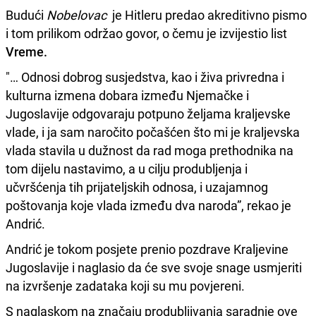
Budući
Nobelovac
je Hitleru predao akreditivno pismo
i tom prilikom održao govor, o čemu je izvijestio list
Vreme.
"… Odnosi dobrog susjedstva, kao i živa privredna i
kulturna izmena dobara između Njemačke i
Jugoslavije odgovaraju potpuno željama kraljevske
vlade, i ja sam naročito počašćen što mi je kraljevska
vlada stavila u dužnost da rad moga prethodnika na
tom dijelu nastavimo, a u cilju produbljenja i
učvršćenja tih prijateljskih odnosa, i uzajamnog
poštovanja koje vlada između dva naroda”, rekao je
Andrić.
Andrić je tokom posjete prenio pozdrave Kraljevine
Jugoslavije i naglasio da će sve svoje snage usmjeriti
na izvršenje zadataka koji su mu povjereni.
S naglaskom na značaju produbljivanja saradnje ove