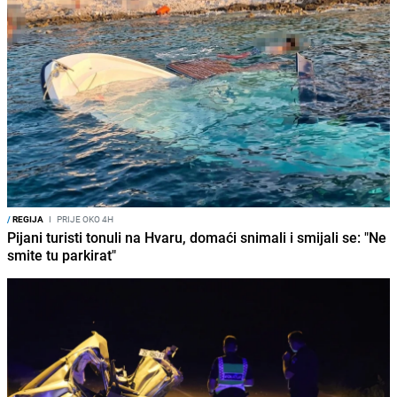
/
REGIJA
I
PRIJE OKO 4H
Pijani turisti tonuli na Hvaru, domaći snimali i smijali se: "Ne
smite tu parkirat"