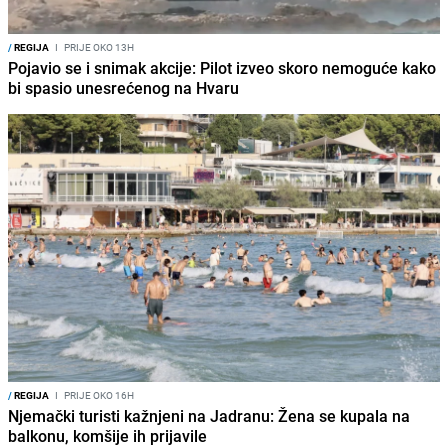
/
REGIJA
I
PRIJE OKO 13H
Pojavio se i snimak akcije: Pilot izveo skoro nemoguće kako
bi spasio unesrećenog na Hvaru
/
REGIJA
I
PRIJE OKO 16H
Njemački turisti kažnjeni na Jadranu: Žena se kupala na
balkonu, komšije ih prijavile