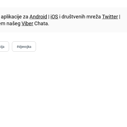
aplikacije za
Android
|
iOS
i društvenih mreža
Twitter
|
utem našeg
Viber
Chata.
cija
#djevojka