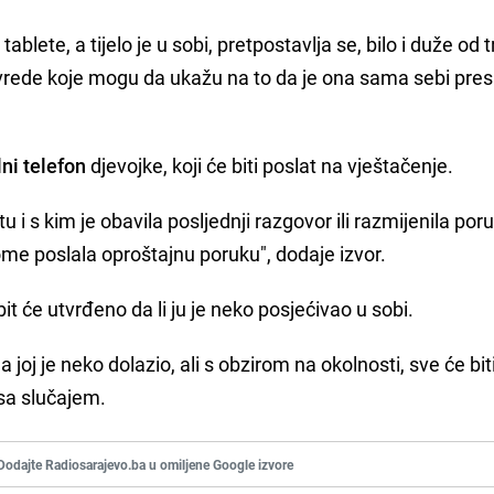
ablete, a tijelo je u sobi, pretpostavlja se, bilo i duže od t
ede koje mogu da ukažu na to da je ona sama sebi presu
ni telefon
djevojke, koji će biti poslat na vještačenje.
tu i s kim je obavila posljednji razgovor ili razmijenila por
ekome poslala oproštajnu poruku", dodaje izvor.
it će utvrđeno da li ju je neko posjećivao u sobi.
da joj je neko dolazio, ali s obzirom na okolnosti, sve će bit
 sa slučajem.
Dodajte Radiosarajevo.ba u omiljene Google izvore