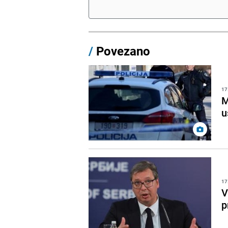
/
Povezano
17
M
u
17
V
p