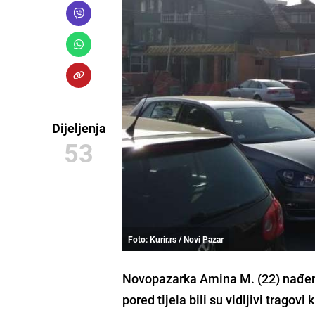
Dijeljenja
53
Foto: Kurir.rs / Novi Pazar
Novopazarka Amina M.
(22) nađen
pored tijela bili su vidljivi tragov