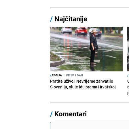
/
Najčitanije
/
REGIJA
I
PRIJE 1 DAN
/
Pratite uživo | Nevrijeme zahvatilo
Sloveniju, oluje idu prema Hrvatskoj
a
p
/
Komentari