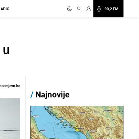
RADIO
90,2 FM
 u
osarajevo.ba
/
Najnovije