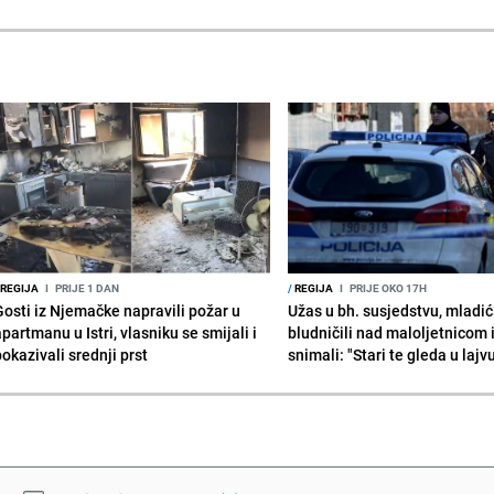
REGIJA
I
PRIJE 1 DAN
/
REGIJA
I
PRIJE OKO 17H
Gosti iz Njemačke napravili požar u
Užas u bh. susjedstvu, mladić
partmanu u Istri, vlasniku se smijali i
bludničili nad maloljetnicom 
okazivali srednji prst
snimali: "Stari te gleda u lajv