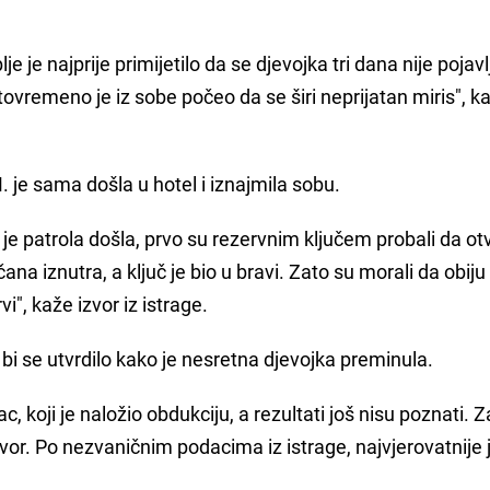
lje je najprije primijetilo da se djevojka tri dana nije pojavl
a istovremeno je iz sobe počeo da se širi neprijatan miris", k
je sama došla u hotel i iznajmila sobu.
 je patrola došla, prvo su rezervnim ključem probali da ot
ana iznutra, a ključ je bio u bravi. Zato su morali da obiju
vi", kaže izvor iz istrage.
bi se utvrdilo kako je nesretna djevojka preminula.
lac, koji je naložio obdukciju, a rezultati još nisu poznati. 
vor. Po nezvaničnim podacima iz istrage, najvjerovatnije j