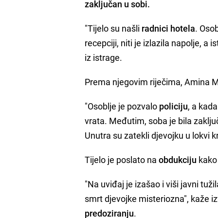
zaključan u sobi.
"Tijelo su našli
radnici hotela
. Osob
recepciji, niti je izlazila napolje, 
iz istrage.
Prema njegovim riječima, Amina M. 
"Osoblje je pozvalo
policiju
, a kada
vrata. Međutim, soba je bila zaključ
Unutra su zatekli djevojku u lokvi kr
Tijelo je poslato na
obdukciju
kako 
"Na uviđaj je izašao i viši javni tuži
smrt djevojke misteriozna", kaže iz
predoziranju
.