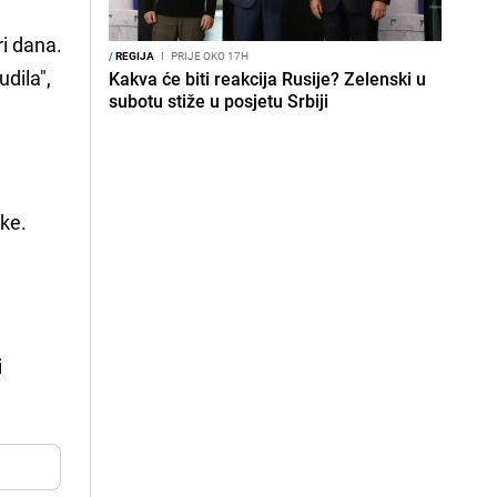
ri dana.
/
REGIJA
I
PRIJE OKO 17H
dila",
Kakva će biti reakcija Rusije? Zelenski u
subotu stiže u posjetu Srbiji
uke.
i