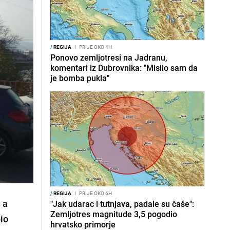
/
REGIJA
I
PRIJE OKO 4H
Ponovo zemljotresi na Jadranu,
komentari iz Dubrovnika: "Mislio sam da
je bomba pukla"
/
REGIJA
I
PRIJE OKO 6H
 a
"Jak udarac i tutnjava, padale su čaše":
Zemljotres magnitude 3,5 pogodio
bio
hrvatsko primorje