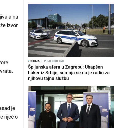
jivala na
aže izvor
vore
/
REGIJA
I
PRIJE OKO 16H
Špijunska afera u Zagrebu: Uhapšen
 vrata.
haker iz Srbije, sumnja se da je radio za
njihovu tajnu službu
Zasad je
e riječ o