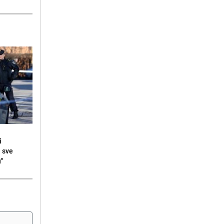
i
i sve
u"