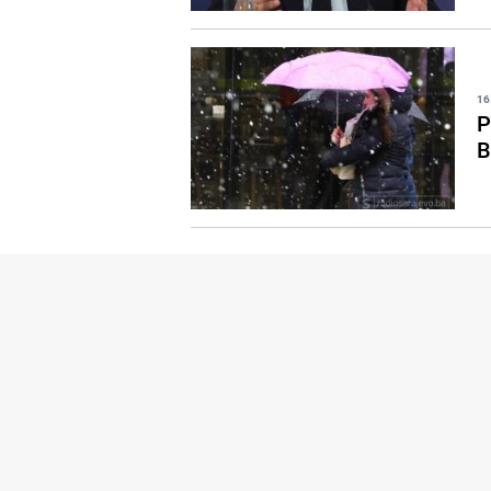
16
P
B