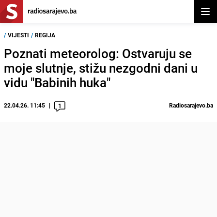
Otvor
/
VIJESTI
/
REGIJA
Poznati meteorolog: Ostvaruju se
moje slutnje, stižu nezgodni dani u
vidu "Babinih huka"
22.04.26. 11:45
Radiosarajevo.ba
1