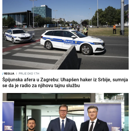
/
REGIJA
I
PRIJE OKO 17H
Špijunska afera u Zagrebu: Uhapšen haker iz Srbije, sumnja
se da je radio za njihovu tajnu službu