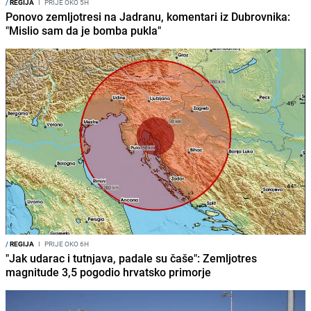
/
REGIJA
I
PRIJE OKO 5H
Ponovo zemljotresi na Jadranu, komentari iz Dubrovnika:
"Mislio sam da je bomba pukla"
/
REGIJA
I
PRIJE OKO 6H
"Jak udarac i tutnjava, padale su čaše": Zemljotres
magnitude 3,5 pogodio hrvatsko primorje