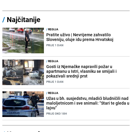
/
Najčitanije
/
REGIJA
Pratite uživo | Nevrijeme zahvatilo
Sloveniju, oluje idu prema Hrvatskoj
PRIJE 1 DAN
/
REGIJA
Gosti iz Njemačke napravili požar u
apartmanu u Istri, vlasniku se smijali i
pokazivali srednji prst
PRIJE 1 DAN
/
REGIJA
Užas u bh. susjedstvu, mladići bludničili nad
maloljetnicom i sve snimali: "Stari te gleda u
lajvu"
PRIJE OKO 18H