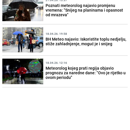
Poznati meteorolog najavio promjenu
vremena: "Snijeg na planinama i opasnost
od mrazeva"
18.04.26. 19:58
BH Meteo najavio: Iskoristite toplu nedjelju,
stiže zahladnjenje, moguć je i snijeg
18.04.26. 12:16
Meteorolog kojeg prati regija objavio
prognozu za naredne dane: "Ovo je rijetko u
ovom periodu"