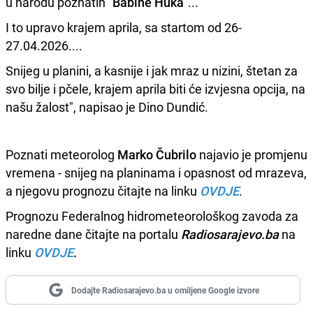
u narodu poznatih "
Babine Huka
"...
I to upravo krajem aprila, sa startom od 26-
27.04.2026....
Snijeg u planini, a kasnije i jak mraz u nizini, štetan za
svo bilje i pčele, krajem aprila biti će izvjesna opcija, na
našu žalost", napisao je Dino Dundić.
Poznati meteorolog
Marko Čubrilo
najavio je promjenu
vremena - snijeg na planinama i opasnost od mrazeva,
a njegovu prognozu čitajte na linku
OVDJE
.
Prognozu Federalnog hidrometeorološkog zavoda za
naredne dane čitajte na portalu
Radiosarajevo.ba
na
linku
OVDJE
.
Dodajte Radiosarajevo.ba u omiljene Google izvore