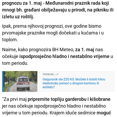
prognozu za 1. maj - Međunarodni praznik rada koji
mnogi bh. građani obilježavaju u prirodi, na pikniku ili
izletu uz roštilj.
Ipak, prema njihovoj prognozi, ove godine bismo
prvomajske praznike mogli dočekati u kućama i u
toplom.
Naime, kako prognozira BH Meteo,
za 1. maj
nas
očekuje
ispodprosječno hladno i nestabilno vrijeme
u
tom periodu.
TRENDING
Osiguranik ste ZZO KS. Možete li dobiti hitnu
medicinsku pomoć u drugom kantonu ili
entitetu?
"Za prvi maj
pripremite topliju garderobu i kišobrane
jer nas očekuje ispodprosječno hladno i nestabilno
vrijeme u tom periodu. Krajem iduće sedmice
moguć