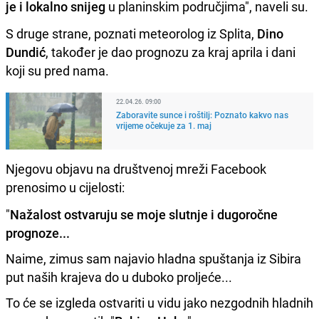
je i lokalno snijeg
u planinskim područjima", naveli su.
S druge strane, poznati meteorolog iz Splita,
Dino
Dundić
, također je dao prognozu za kraj aprila i dani
koji su pred nama.
22.04.26. 09:00
Zaboravite sunce i roštilj: Poznato kakvo nas
vrijeme očekuje za 1. maj
Njegovu objavu na društvenoj mreži Facebook
prenosimo u cijelosti:
"
Nažalost ostvaruju se moje slutnje i dugoročne
prognoze...
Naime, zimus sam najavio hladna spuštanja iz Sibira
put naših krajeva do u duboko proljeće...
To će se izgleda ostvariti u vidu jako nezgodnih hladnih