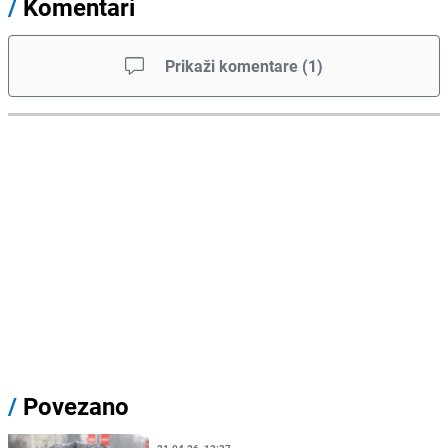
/
Komentari
Prikaži komentare
(
1
)
/
Povezano
21.04.26. 13:37