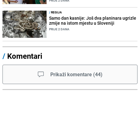
PRIJE 2 DANA
/
REGIJA
Samo dan kasnije: Još dva planinara ugrizle
zmije na istom mjestu u Sloveniji
PRIJE 2 DANA
/
Komentari
Prikaži komentare
(
44
)