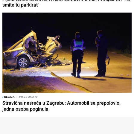
smite tu parkirat"
/
REGIJA
I
PRIJE OKO 7H
Stravična nesreća u Zagrebu: Automobil se prepolovio,
jedna osoba poginula