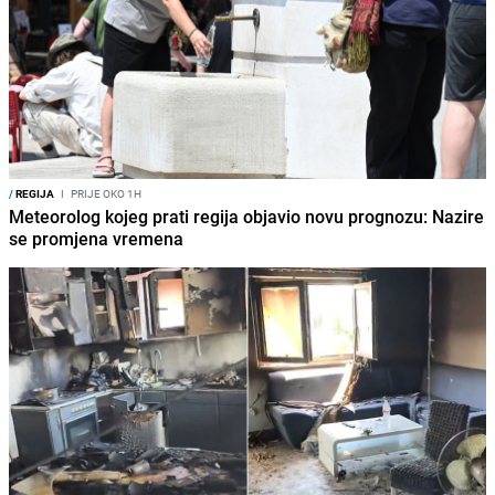
/
REGIJA
I
PRIJE OKO 1H
Meteorolog kojeg prati regija objavio novu prognozu: Nazire
se promjena vremena