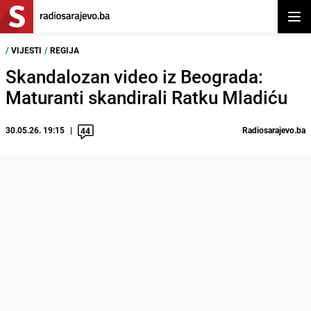
Otvor
/
VIJESTI
/
REGIJA
Skandalozan video iz Beograda:
Maturanti skandirali Ratku Mladiću
30.05.26. 19:15
Radiosarajevo.ba
44