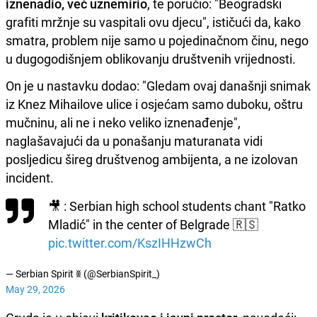
iznenadio, već uznemirio
, te poručio: "Beogradski
grafiti mržnje su vaspitali ovu djecu", ističući da, kako
smatra, problem nije samo u pojedinačnom činu, nego
u dugogodišnjem oblikovanju društvenih vrijednosti.
On je u nastavku dodao: "Gledam ovaj današnji snimak
iz Knez Mihailove ulice i osjećam samo duboku, oštru
mučninu, ali ne i neko veliko iznenađenje",
naglašavajući da u ponašanju maturanata vidi
posljedicu šireg društvenog ambijenta, a ne izolovan
incident.
🎥 : Serbian high school students chant "Ratko
Mladić" in the center of Belgrade 🇷🇸
pic.twitter.com/KszIHHzwCh
— Serbian Spirit ꒌ (@SerbianSpirit_)
May 29, 2026