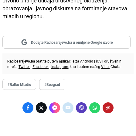
otvorio pitanje uticaja društvenog okruženja,
obrazovanja i javnog diskursa na formiranje stavova
mladih u regionu.
Dodajte Radiosarajevo.ba u omiljene Google izvore
Radiosarajevo.ba
pratite putem aplikacije za
Android
|
iOS
i društvenih
mreža
Twitter
|
Facebook
|
Instagram
, kao i putem našeg
Viber
Chata.
#Ratko Mladić
#Beograd