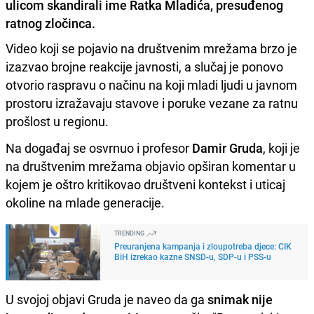
ulicom skandirali ime Ratka Mladića, presuđenog
ratnog zločinca.
Video koji se pojavio na društvenim mrežama brzo je
izazvao brojne reakcije javnosti, a slučaj je ponovo
otvorio raspravu o načinu na koji mladi ljudi u javnom
prostoru izražavaju stavove i poruke vezane za ratnu
prošlost u regionu.
Na događaj se osvrnuo i profesor
Damir Gruda
, koji je
na društvenim mrežama objavio opširan komentar u
kojem je oštro kritikovao društveni kontekst i uticaj
okoline na mlade generacije.
TRENDING
Preuranjena kampanja i zloupotreba djece: CIK
BiH izrekao kazne SNSD-u, SDP-u i PSS-u
U svojoj objavi Gruda je naveo da ga
snimak nije