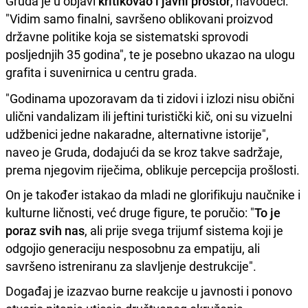
Gruda je u objavi
kritikovao i javni prostor
, navodeći:
"Vidim samo finalni, savršeno oblikovani proizvod
državne politike koja se sistematski sprovodi
posljednjih 35 godina", te je posebno ukazao na ulogu
grafita i suvenirnica u centru grada.
"Godinama upozoravam da ti zidovi i izlozi nisu obični
ulični vandalizam ili jeftini turistički kič, oni su vizuelni
udžbenici jedne nakaradne, alternativne istorije",
naveo je Gruda, dodajući da se kroz takve sadržaje,
prema njegovim riječima, oblikuje percepcija prošlosti.
On je također istakao da mladi ne glorifikuju naučnike i
kulturne ličnosti, već druge figure, te poručio: "
To je
poraz svih nas
, ali prije svega trijumf sistema koji je
odgojio generaciju nesposobnu za empatiju, ali
savršeno istreniranu za slavljenje destrukcije".
Događaj je izazvao burne reakcije u javnosti i ponovo