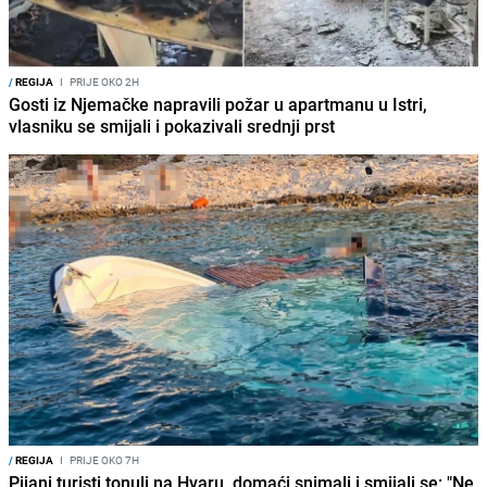
/
REGIJA
I
PRIJE OKO 2H
Gosti iz Njemačke napravili požar u apartmanu u Istri,
vlasniku se smijali i pokazivali srednji prst
/
REGIJA
I
PRIJE OKO 7H
Pijani turisti tonuli na Hvaru, domaći snimali i smijali se: "Ne