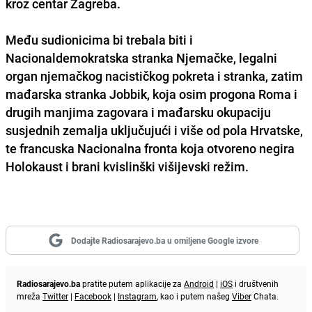
kroz centar Zagreba.
Među sudionicima bi trebala biti i
Nacionaldemokratska stranka Njemačke,
legalni
organ njemačkog nacističkog pokreta
i stranka, zatim
mađarska stranka Jobbik
, koja osim progona Roma i
drugih manjima zagovara i mađarsku okupaciju
susjednih zemalja uključujući i više od pola Hrvatske,
te
francuska Nacionalna fronta
koja otvoreno negira
Holokaust i brani kvislinški višijevski režim.
Dodajte Radiosarajevo.ba u omiljene Google izvore
Radiosarajevo.ba
pratite putem aplikacije za
Android
|
iOS
i društvenih
mreža
Twitter
|
Facebook
|
Instagram
, kao i putem našeg
Viber
Chata.