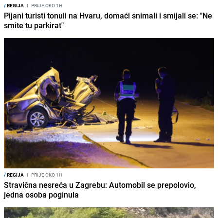
/
REGIJA
I
PRIJE OKO 1H
Pijani turisti tonuli na Hvaru, domaći snimali i smijali se: "Ne
smite tu parkirat"
/
REGIJA
I
PRIJE OKO 1H
Stravična nesreća u Zagrebu: Automobil se prepolovio,
jedna osoba poginula