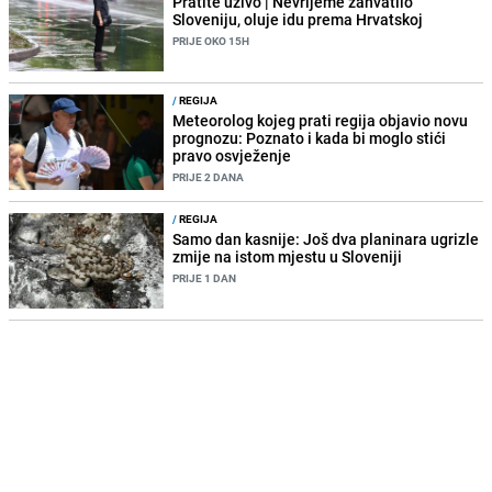
Pratite uživo | Nevrijeme zahvatilo
Sloveniju, oluje idu prema Hrvatskoj
PRIJE OKO 15H
/
REGIJA
Meteorolog kojeg prati regija objavio novu
prognozu: Poznato i kada bi moglo stići
pravo osvježenje
PRIJE 2 DANA
/
REGIJA
Samo dan kasnije: Još dva planinara ugrizle
zmije na istom mjestu u Sloveniji
PRIJE 1 DAN