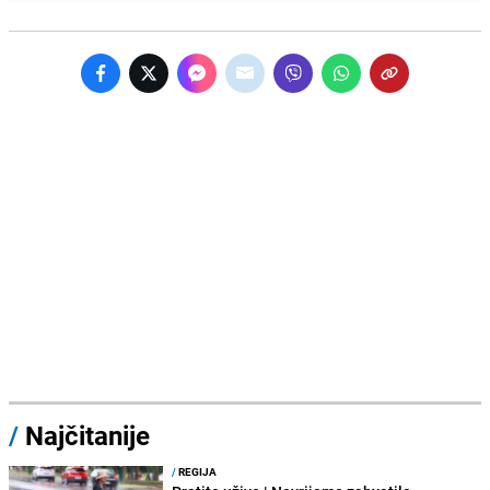
/
Najčitanije
/
REGIJA