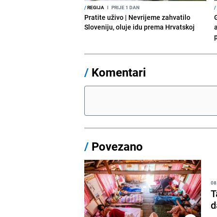
/
REGIJA
I
PRIJE 1 DAN
/
Pratite uživo | Nevrijeme zahvatilo
Sloveniju, oluje idu prema Hrvatskoj
a
p
/
Komentari
/
Povezano
08
T
d