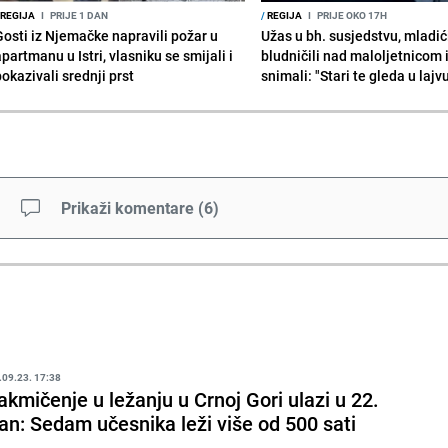
REGIJA
I
PRIJE 1 DAN
/
REGIJA
I
PRIJE OKO 17H
Gosti iz Njemačke napravili požar u
Užas u bh. susjedstvu, mladić
partmanu u Istri, vlasniku se smijali i
bludničili nad maloljetnicom 
okazivali srednji prst
snimali: "Stari te gleda u lajv
Prikaži komentare
(
6
)
.09.23. 17:38
akmičenje u ležanju u Crnoj Gori ulazi u 22.
an: Sedam učesnika leži više od 500 sati