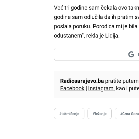
Već tri godine sam čekala ovo takm
godine sam odlučila da ih pratim s
poslala poruku. Porodica mi je bila
odustanem", rekla je Lidija.
Radiosarajevo.ba
pratite putem 
Facebook
|
Instagram
, kao i p
#takmičenje
#ležanje
#Crna Gora