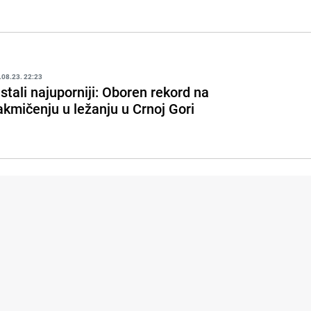
.08.23. 22:23
stali najuporniji: Oboren rekord na
akmičenju u ležanju u Crnoj Gori