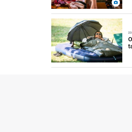
23
O
t