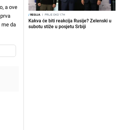
o, a ove
 prva
/
REGIJA
I
PRIJE OKO 17H
Kakva će biti reakcija Rusije? Zelenski u
le me da
subotu stiže u posjetu Srbiji