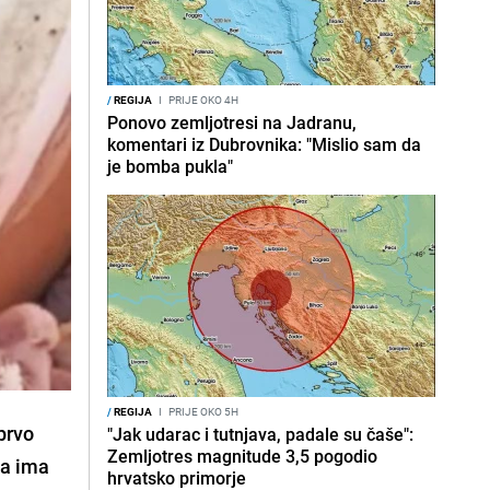
/
REGIJA
I
PRIJE OKO 4H
Ponovo zemljotresi na Jadranu,
komentari iz Dubrovnika: "Mislio sam da
je bomba pukla"
/
REGIJA
I
PRIJE OKO 5H
prvo
"Jak udarac i tutnjava, padale su čaše":
Zemljotres magnitude 3,5 pogodio
ja ima
hrvatsko primorje