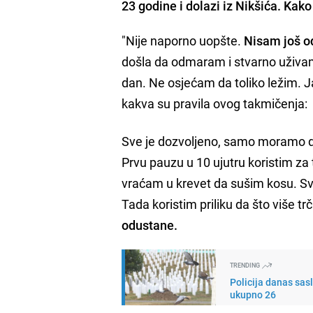
23 godine i dolazi iz Nikšića. Kako 
"Nije naporno uopšte.
Nisam još o
došla da odmaram i stvarno uživam. 
dan. Ne osjećam da toliko ležim. J
kakva su pravila ovog takmičenja:
Sve je dozvoljeno, samo moramo 
Prvu pauzu u 10 ujutru koristim za 
vraćam u krevet da sušim kosu. Sve
Tada koristim priliku da što više trči
odustane.
TRENDING
Policija danas sas
ukupno 26