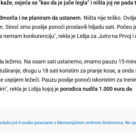
kaže, osjeća se "kao da je juče legla" i ništa joj ne pada 
dmorila i ne planiram da ustanem
. Ništa nije teško. Ovd
Sinoć smo poslije ponoći proslavili hiljadu sati. Počeo j
a nemam konkurenciju", rekla je Lidija za
Jutro
na Prvoj i 
da ležimo. Na osam sati ustanemo, imamo pauzu 15 min
tuširanje, drugu u 18 sati koristim za pranje kose, a onda
 uspijem ležeći. Pauzu poslije ponoći iskoristim za treni
m", rekla je Lidija kojoj je
porodica nudila 1.000 eura da
lušala još 4 osobe povezane s Memorijalnim centrom Srebrenica: Na sp