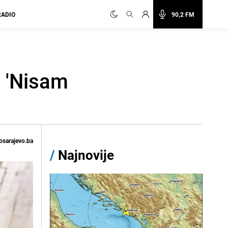
RADIO
90,2 FM
: 'Nisam
osarajevo.ba
/
Najnovije