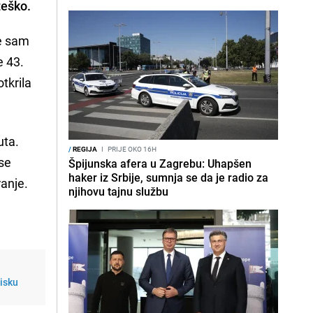
teško.
je sam
e 43.
otkrila
uta.
/
REGIJA
I
PRIJE OKO 16H
 se
Špijunska afera u Zagrebu: Uhapšen
haker iz Srbije, sumnja se da je radio za
ranje.
njihovu tajnu službu
isku