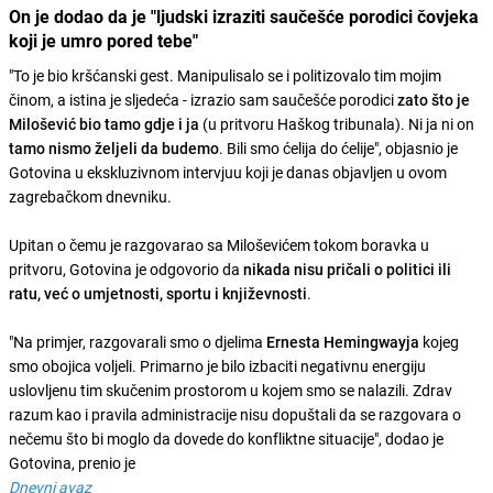
On je dodao da je "ljudski izraziti saučešće porodici čovjeka
koji je umro pored tebe"
"To je bio kršćanski gest. Manipulisalo se i politizovalo tim mojim
činom, a istina je sljedeća - izrazio sam saučešće porodici
zato što je
Milošević bio tamo gdje i ja
(u pritvoru Haškog tribunala). Ni ja ni on
tamo
nismo željeli da budemo
. Bili smo ćelija do ćelije", objasnio je
Gotovina u ekskluzivnom intervjuu koji je danas objavljen u ovom
zagrebačkom dnevniku.
Upitan o čemu je razgovarao sa Miloševićem tokom boravka u
pritvoru, Gotovina je odgovorio da
nikada nisu pričali o politici ili
ratu, već o umjetnosti, sportu i književnosti
.
"Na primjer, razgovarali smo o djelima
Ernesta Hemingwayja
kojeg
smo obojica voljeli. Primarno je bilo izbaciti negativnu energiju
uslovljenu tim skučenim prostorom u kojem smo se nalazili. Zdrav
razum kao i pravila administracije nisu dopuštali da se razgovara o
nečemu što bi moglo da dovede do konfliktne situacije", dodao je
Gotovina, prenio je
Dnevni avaz