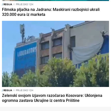
/
REGIJA
I
PRIJE OKO 12H
Filmska pljačka na Jadranu: Maskirani razbojnici ukrali
320.000 eura iz marketa
/
REGIJA
I
PRIJE OKO 12H
Zelenski svojom izjavom razočarao Kosovare: Uklonjena
ogromna zastava Ukrajine iz centra Prištine