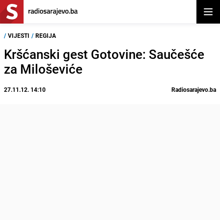
Otvor
/
VIJESTI
/
REGIJA
Kršćanski gest Gotovine: Saučešće
za Miloševiće
27.11.12. 14:10
Radiosarajevo.ba