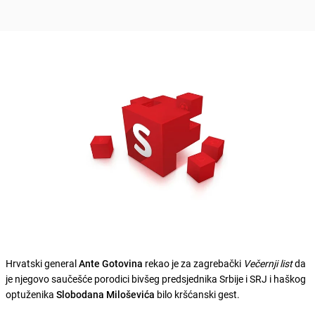
Hrvatski general
Ante Gotovina
rekao je za zagrebački
Večernji list
da
je njegovo saučešće porodici bivšeg predsjednika Srbije i SRJ i haškog
optuženika
Slobodana Miloševića
bilo kršćanski gest.