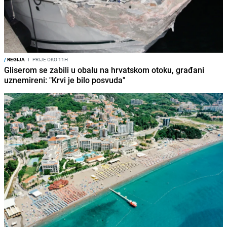
/
REGIJA
I
PRIJE OKO 11H
Gliserom se zabili u obalu na hrvatskom otoku, građani
uznemireni: "Krvi je bilo posvuda"