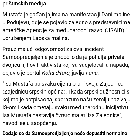
prištinskih medija.
Mustafa je gađan jajima na manifestaciji Dani maline
u Podujevu, gdje se pojavio zajedno s predstavnicima
američke Agencije za međunarodni razvoj (USAID) i
udruženjem Labska malina.
Preuzimajući odgovornost za ovaj incident
Samoopredjeljenje je priopćilo da je
policija privela
dvojicu
njihovih aktivista koji su sudjelovali u napadu,
objavio je portal
Koha ditore
, javlja
Fena
.
"Isa Mustafa po svaku cijenu brani svoju Zajednicu
(Zajednicu srpskih općina). I kada srpski dužnosnici s
kojima je potpisao taj sporazum našu zemlju nazivaju
IS-om i kada ometaju svaku međunarodnu inicijativu
Isa Mustafa nastavlja čvrsto stajati iza Zajednice",
navodi se u saopćenju.
Dodaje se da Samoopredjeljenje neće dopustiti normalno