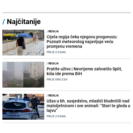
/
Najčitanije
/
REGIJA
Cijela regija čeka njegovu progonozu:
Poznati meteorolog najavljuje veću
promjenu vremena
PRIJE 2 DANA
/
REGIJA
Pratite uživo | Nevrijeme zahvatilo Split,
kiša ide prema BiH
PRIJE OKO 22H
/
REGIJA
Užas u bh. susjedstvu, mladići bludničili nad
maloljetnicom i sve snimali: "Stari te gleda u
lajvu"
PRIJE 2 DANA