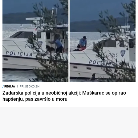
/
REGIJA
I
PRIJE OKO 2H
Zadarska policija u neobičnoj akciji: Muškarac se opirao
hapšenju, pas završio u moru