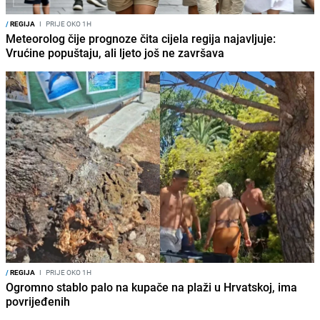
/
REGIJA
I
PRIJE OKO 1H
Meteorolog čije prognoze čita cijela regija najavljuje:
Vrućine popuštaju, ali ljeto još ne završava
/
REGIJA
I
PRIJE OKO 1H
Ogromno stablo palo na kupače na plaži u Hrvatskoj, ima
povrijeđenih