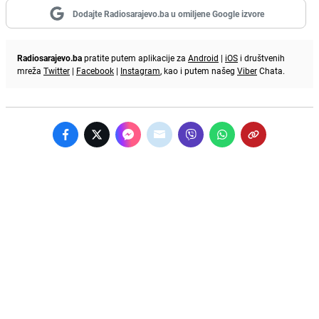
Dodajte Radiosarajevo.ba u omiljene Google izvore
Radiosarajevo.ba
pratite putem aplikacije za
Android
|
iOS
i društvenih
mreža
Twitter
|
Facebook
|
Instagram
, kao i putem našeg
Viber
Chata.