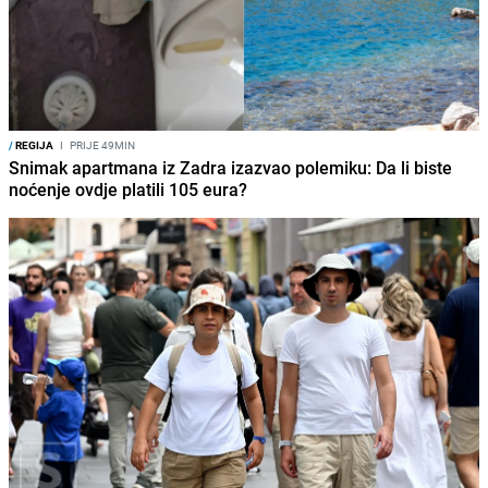
/
REGIJA
I
PRIJE 49MIN
Snimak apartmana iz Zadra izazvao polemiku: Da li biste
noćenje ovdje platili 105 eura?