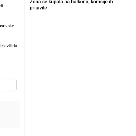
Žena se kupala na balkonu, komšije ih
di
prijavile
kosovske
zjavili da