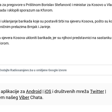
ma za pregovore s Prištinom
Borislav Stefanović
i ministar za Kosovo u Vla
rada i sklopili sporazum sa Kforom.
 uklanjanje barikada koje su postavili Srbi na sjeveru Kosova, pošto su 
ičnim prelazima Brnjak i Jarinje.
sjevera Kosova ukloniti barikade, jer su njihovi predstavnici na sastanku i
Kforom.
Dodajte Radiosarajevo.ba u omiljene Google izvore
aplikacije za
Android
|
iOS
i društvenih mreža
Twitter
|
utem našeg
Viber
Chata.