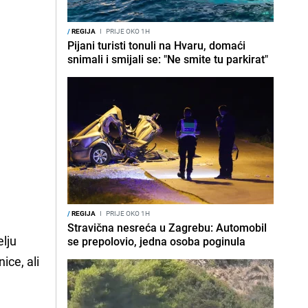
/
REGIJA
I
PRIJE OKO 1H
Pijani turisti tonuli na Hvaru, domaći
snimali i smijali se: "Ne smite tu parkirat"
/
REGIJA
I
PRIJE OKO 1H
Stravična nesreća u Zagrebu: Automobil
elju
se prepolovio, jedna osoba poginula
ce, ali