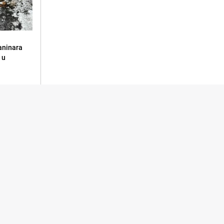
aninara
 u