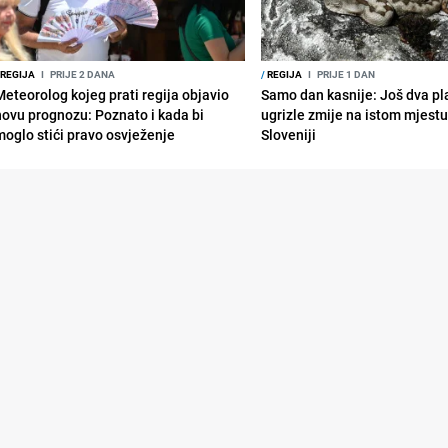
REGIJA
I
PRIJE 2 DANA
/
REGIJA
I
PRIJE 1 DAN
Meteorolog kojeg prati regija objavio
Samo dan kasnije: Još dva pl
novu prognozu: Poznato i kada bi
ugrizle zmije na istom mjestu
moglo stići pravo osvježenje
Sloveniji