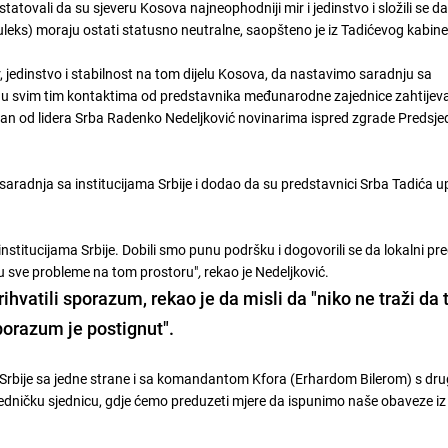
tatovali da su sjeveru Kosova najneophodniji mir i jedinstvo i složili se d
leks) moraju ostati statusno neutralne, saopšteno je iz Tadićevog kabine
 jedinstvo i stabilnost na tom dijelu Kosova, da nastavimo saradnju sa
 u svim tim kontaktima od predstavnika međunarodne zajednice zahtije
edan od lidera Srba Radenko Nedeljković novinarima ispred zgrade Predsje
 saradnja sa institucijama Srbije i dodao da su predstavnici Srba Tadića u
titucijama Srbije. Dobili smo punu podršku i dogovorili se da lokalni pre
ju sve probleme na tom prostoru"
,
rekao je Nedeljković.
ihvatili
sporazum, rekao je da misli da "niko ne traži da 
porazum je postignut".
Srbije sa jedne strane i sa komandantom Kfora (Erhardom Bilerom) s dru
dničku sjednicu, gdje ćemo preduzeti mjere da ispunimo naše obaveze iz