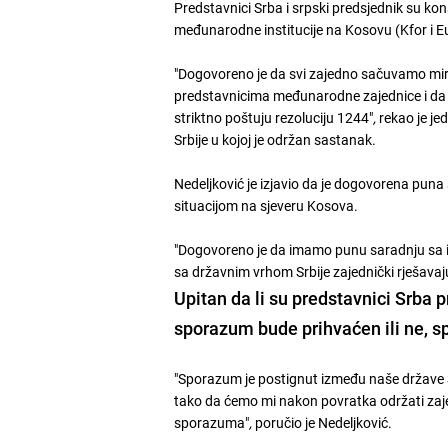
Predstavnici Srba i srpski predsjednik su kons
međunarodne institucije na Kosovu (Kfor i Eu
"Dogovoreno je da svi zajedno sačuvamo mir,
predstavnicima međunarodne zajednice i da
striktno poštuju rezoluciju 1244"
,
rekao je j
Srbije u kojoj je održan sastanak.
Nedeljković je izjavio da je dogovorena puna
situacijom na sjeveru Kosova.
"Dogovoreno je da imamo punu saradnju sa ins
sa državnim vrhom Srbije zajednički rješava
Upitan da li su predstavnici Srba pr
sporazum bude prihvaćen ili ne, s
"Sporazum je postignut između naše države 
tako da ćemo mi nakon povratka održati zaje
sporazuma"
,
poručio je Nedeljković.