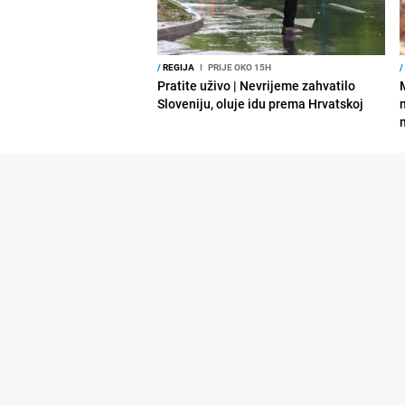
/
REGIJA
I
PRIJE OKO 15H
/
Pratite uživo | Nevrijeme zahvatilo
Sloveniju, oluje idu prema Hrvatskoj