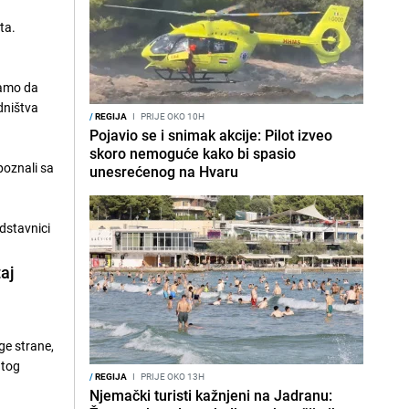
a
ta.
vamo da
dništva
/
REGIJA
I
PRIJE OKO 10H
Pojavio se i snimak akcije: Pilot izveo
skoro nemoguće kako bi spasio
poznali sa
unesrećenog na Hvaru
dstavnici
taj
ge strane,
 tog
/
REGIJA
I
PRIJE OKO 13H
Njemački turisti kažnjeni na Jadranu: