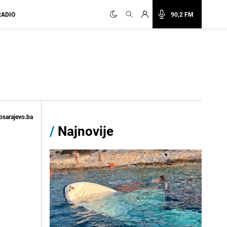
RADIO
90,2 FM
osarajevo.ba
/
Najnovije