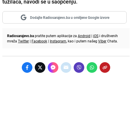
tužilaca, navodi se u saopćenju.
Dodajte Radiosarajevo.ba u omiljene Google izvore
Radiosarajevo.ba
pratite putem aplikacije za
Android
|
iOS
i društvenih
mreža
Twitter
|
Facebook
|
Instagram
, kao i putem našeg
Viber
Chata.