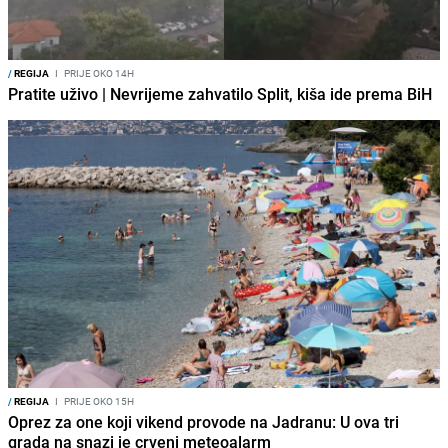
/
REGIJA
I
PRIJE OKO 14H
Pratite uživo | Nevrijeme zahvatilo Split, kiša ide prema BiH
/
REGIJA
I
PRIJE OKO 15H
Oprez za one koji vikend provode na Jadranu: U ova tri
grada na snazi je crveni meteoalarm