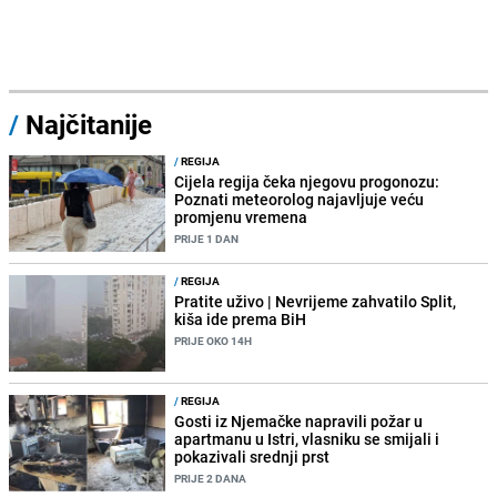
/
Najčitanije
/
REGIJA
Cijela regija čeka njegovu progonozu:
Poznati meteorolog najavljuje veću
promjenu vremena
PRIJE 1 DAN
/
REGIJA
Pratite uživo | Nevrijeme zahvatilo Split,
kiša ide prema BiH
PRIJE OKO 14H
/
REGIJA
Gosti iz Njemačke napravili požar u
apartmanu u Istri, vlasniku se smijali i
pokazivali srednji prst
PRIJE 2 DANA