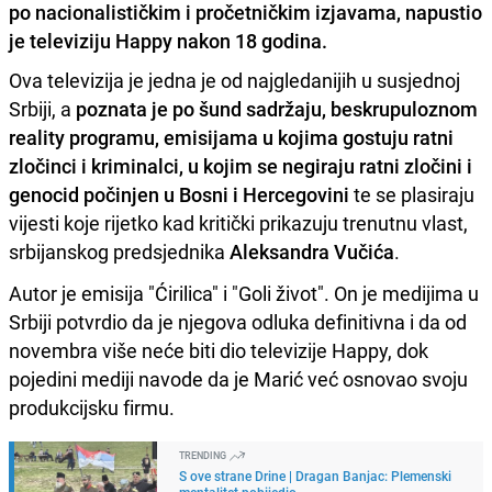
po nacionalističkim i pročetničkim izjavama, napustio
je televiziju Happy nakon 18 godina.
Ova televizija je jedna je od najgledanijih u susjednoj
Srbiji, a
poznata je po šund sadržaju, beskrupuloznom
reality programu, emisijama u kojima gostuju ratni
zločinci i kriminalci, u kojim se negiraju ratni zločini i
genocid počinjen u Bosni i Hercegovini
te se plasiraju
vijesti koje rijetko kad kritički prikazuju trenutnu vlast,
srbijanskog predsjednika
Aleksandra Vučića
.
Autor je emisija "Ćirilica" i "Goli život". On je medijima u
Srbiji potvrdio da je njegova odluka definitivna i da od
novembra više neće biti dio televizije Happy, dok
pojedini mediji navode da je Marić već osnovao svoju
produkcijsku firmu.
TRENDING
S ove strane Drine | Dragan Banjac: Plemenski
mentalitet pobijedio