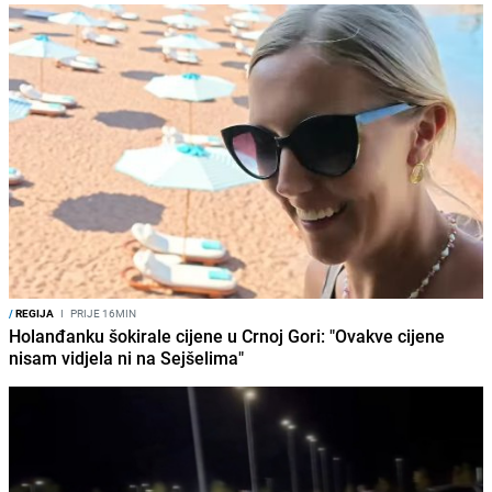
/
REGIJA
I
PRIJE 16MIN
Holanđanku šokirale cijene u Crnoj Gori: "Ovakve cijene
nisam vidjela ni na Sejšelima"