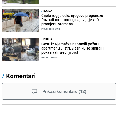
/
REGIJA
Cijela regija čeka njegovu progonozu:
Poznati meteorolog najavljuje veću
promjenu vremena
PRIJE OKO 22H
/
REGIJA
Gosti iz Njemačke napravili požar u
apartmanu u Istri, vlasniku se smijali i
pokazivali srednji prst
PRIJE 2 DANA
/
Komentari
Prikaži komentare
(
12
)