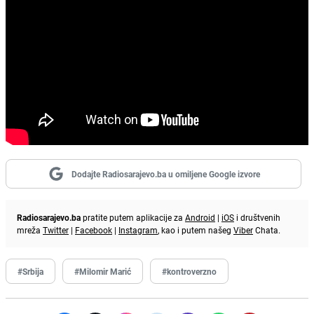
Dodajte Radiosarajevo.ba u omiljene Google izvore
Radiosarajevo.ba
pratite putem aplikacije za
Android
|
iOS
i društvenih
mreža
Twitter
|
Facebook
|
Instagram
, kao i putem našeg
Viber
Chata.
#Srbija
#Milomir Marić
#kontroverzno