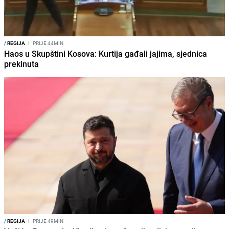
/
REGIJA
I
PRIJE 44MIN
Haos u Skupštini Kosova: Kurtija gađali jajima, sjednica
prekinuta
/
REGIJA
I
PRIJE 49MIN