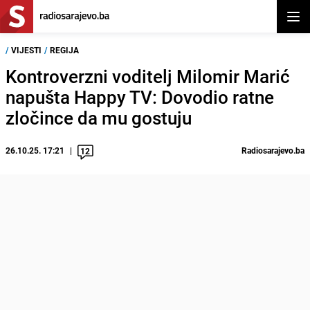
Otvor
/
VIJESTI
/
REGIJA
Kontroverzni voditelj Milomir Marić
napušta Happy TV: Dovodio ratne
zločince da mu gostuju
26.10.25. 17:21
Radiosarajevo.ba
12