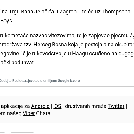
iti na Trgu Bana Jelačića u Zagrebu, te će uz Thompsona
ć Boys.
rukometaše nazvao vitezovima, te je zapjevao pjesmu
Li
paradržava tzv. Herceg Bosna koja je postojala na okupir
egovine i čije rukovodstvo je u Haagu osuđeno na dugog
nački poduhvat.
Dodajte Radiosarajevo.ba u omiljene Google izvore
aplikacije za
Android
|
iOS
i društvenih mreža
Twitter
|
utem našeg
Viber
Chata.