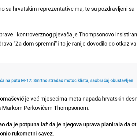
o sa hrvatskim reprezentativcima, te su pozdravljeni sa
prave i kontroverznog pjevača je Thompsonovo insistiran
drava "Za dom spremni" i to je ranije dovodilo do otkaziva
ća na putu M-17: Smrtno stradao motociklista, saobraćaj obustavljen
Tomašević
je već mjesecima meta napada hrvatskih desn
 sa Markom Perkovićem Thompsonom.
kao da je potpuna laž da je njegova uprava planirala da o
donio rukometni savez
.