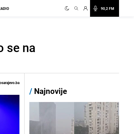
RADIO
90,2 FM
o se na
osarajevo.ba
/
Najnovije