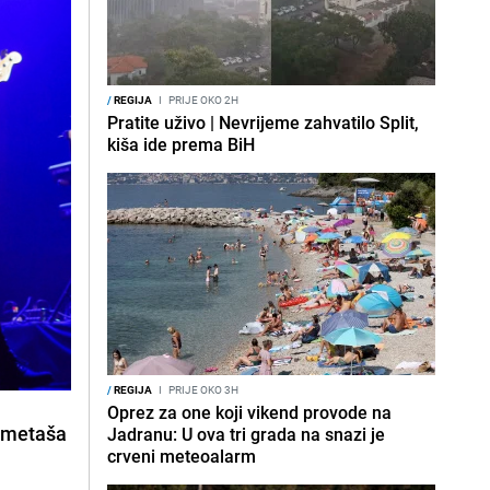
/
REGIJA
I
PRIJE OKO 2H
Pratite uživo | Nevrijeme zahvatilo Split,
kiša ide prema BiH
/
REGIJA
I
PRIJE OKO 3H
Oprez za one koji vikend provode na
kometaša
Jadranu: U ova tri grada na snazi je
crveni meteoalarm