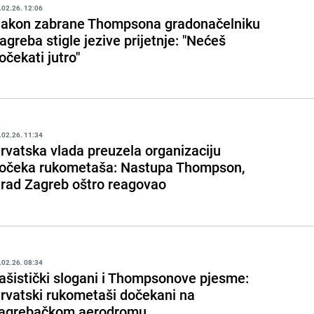
.02.26. 12:06
akon zabrane Thompsona gradonačelniku
agreba stigle jezive prijetnje: "Nećeš
očekati jutro"
.02.26. 11:34
rvatska vlada preuzela organizaciju
očeka rukometaša: Nastupa Thompson,
rad Zagreb oštro reagovao
.02.26. 08:34
ašistički slogani i Thompsonove pjesme:
rvatski rukometaši dočekani na
agrebačkom aerodromu