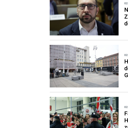
02
N
Z
d
02
H
d
G
02
F
H
z