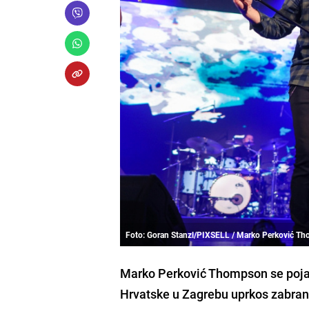
Foto: Goran Stanzl/PIXSELL / Marko Perković T
Marko Perković Thompson se pojav
Hrvatske u Zagrebu uprkos zabrani