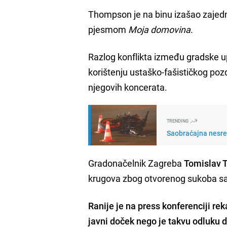
Thompson je na binu izašao zajedn
pjesmom
Moja domovina
.
Razlog konflikta između gradske u
korištenju ustaško-fašističkog poz
njegovih koncerata.
TRENDING
Saobraćajna nesre
Gradonačelnik Zagreba
Tomislav 
krugova zbog otvorenog sukoba
Ranije je na press konferenciji re
javni doček nego je takvu odluku 