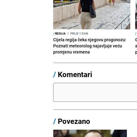
/
REGIJA
I
PRIJE 1 DAN
/
Cijela regija čeka njegovu progonozu:
Poznati meteorolog najavljuje veću
a
promjenu vremena
p
/
Komentari
/
Povezano