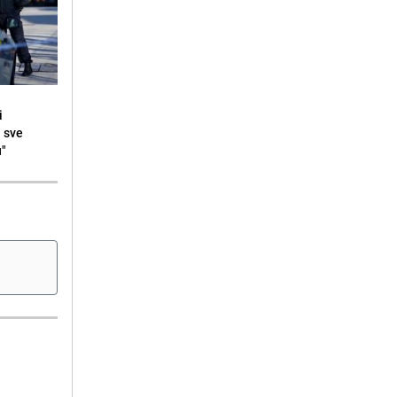
i
i sve
u"