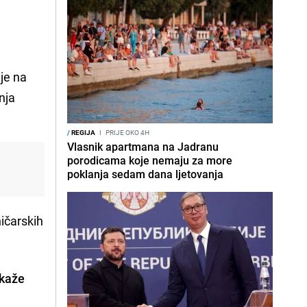
je na
nja
/
REGIJA
I
PRIJE OKO 4H
Vlasnik apartmana na Jadranu
porodicama koje nemaju za more
poklanja sedam dana ljetovanja
ičarskih
tkaže