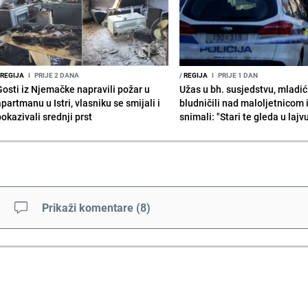
REGIJA
I
PRIJE 2 DANA
/
REGIJA
I
PRIJE 1 DAN
Gosti iz Njemačke napravili požar u
Užas u bh. susjedstvu, mladić
partmanu u Istri, vlasniku se smijali i
bludničili nad maloljetnicom 
okazivali srednji prst
snimali: "Stari te gleda u lajv
Prikaži komentare
(
8
)