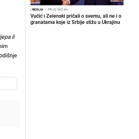
/
REGIJA
I
PRIJE OKO 4H
Vučić i Zelenski pričali o svemu, ali ne i o
granatama koje iz Srbije stižu u Ukrajinu
jepa li
anim
odišnje