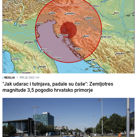
/
REGIJA
I
PRIJE OKO 1H
"Jak udarac i tutnjava, padale su čaše": Zemljotres
magnitude 3,5 pogodio hrvatsko primorje