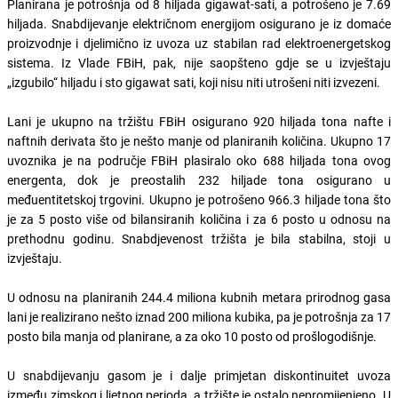
Planirana je potrošnja od 8 hiljada gigawat-sati, a potrošeno je 7.69
hiljada. Snabdijevanje električnom energijom osigurano je iz domaće
proizvodnje i djelimično iz uvoza uz stabilan rad elektroenergetskog
sistema. Iz Vlade FBiH, pak, nije saopšteno gdje se u izvještaju
„izgubilo“ hiljadu i sto gigawat sati, koji nisu niti utrošeni niti izvezeni.
Lani je ukupno na tržištu FBiH osigurano 920 hiljada tona nafte i
naftnih derivata što je nešto manje od planiranih količina. Ukupno 17
uvoznika je na područje FBiH plasiralo oko 688 hiljada tona ovog
energenta, dok je preostalih 232 hiljade tona osigurano u
međuentitetskoj trgovini. Ukupno je potrošeno 966.3 hiljade tona što
je za 5 posto više od bilansiranih količina i za 6 posto u odnosu na
prethodnu godinu. Snabdjevenost tržišta je bila stabilna, stoji u
izvještaju.
U odnosu na planiranih 244.4 miliona kubnih metara prirodnog gasa
lani je realizirano nešto iznad 200 miliona kubika, pa je potrošnja za 17
posto bila manja od planirane, a za oko 10 posto od prošlogodišnje.
U snabdijevanju gasom je i dalje primjetan diskontinuitet uvoza
između zimskog i ljetnog perioda, a tržište je ostalo nepromijenjeno. U