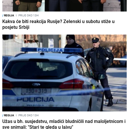
/
REGIJA
I
PRIJE OKO 13H
Kakva će biti reakcija Rusije? Zelenski u subotu stiže u
posjetu Srbiji
/
REGIJA
I
PRIJE OKO 13H
Užas u bh. susjedstvu, mladići bludničili nad maloljetnicom i
sve snimali: "Stari te gleda u lajvu"