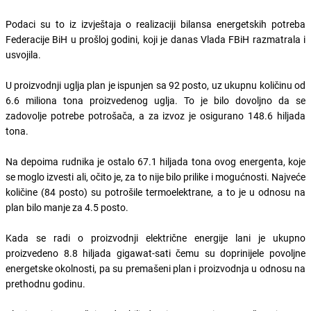
Podaci su to iz izvještaja o realizaciji bilansa energetskih potreba
Federacije BiH u prošloj godini, koji je danas Vlada FBiH razmatrala i
usvojila.
U proizvodnji uglja plan je ispunjen sa 92 posto, uz ukupnu količinu od
6.6 miliona tona proizvedenog uglja. To je bilo dovoljno da se
zadovolje potrebe potrošača, a za izvoz je osigurano 148.6 hiljada
tona.
Na depoima rudnika je ostalo 67.1 hiljada tona ovog energenta, koje
se moglo izvesti ali, očito je, za to nije bilo prilike i mogućnosti. Najveće
količine (84 posto) su potrošile termoelektrane, a to je u odnosu na
plan bilo manje za 4.5 posto.
Kada se radi o proizvodnji električne energije lani je ukupno
proizvedeno 8.8 hiljada gigawat-sati čemu su doprinijele povoljne
energetske okolnosti, pa su premašeni plan i proizvodnja u odnosu na
prethodnu godinu.