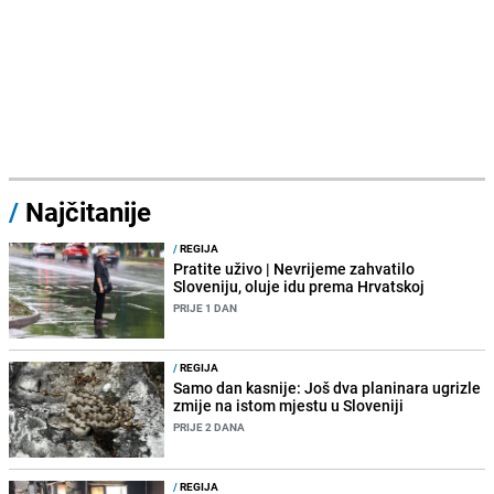
/
Najčitanije
/
REGIJA
Pratite uživo | Nevrijeme zahvatilo
Sloveniju, oluje idu prema Hrvatskoj
PRIJE 1 DAN
/
REGIJA
Samo dan kasnije: Još dva planinara ugrizle
zmije na istom mjestu u Sloveniji
PRIJE 2 DANA
/
REGIJA