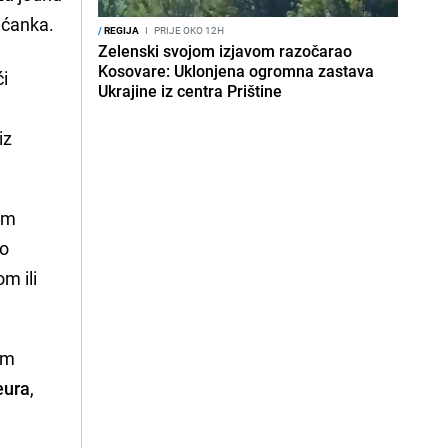
lićanka.
/
REGIJA
I
PRIJE OKO 12H
Zelenski svojom izjavom razočarao
Kosovare: Uklonjena ogromna zastava
ći
Ukrajine iz centra Prištine
iz
im
do
m ili
im
eura
,