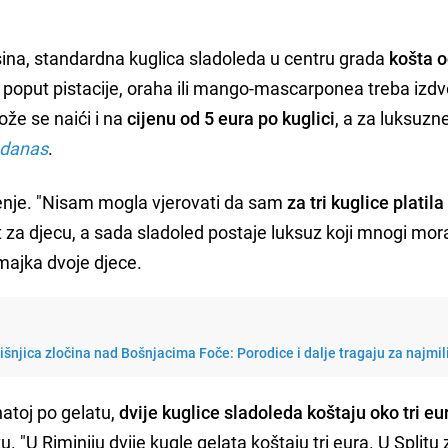
sina, standardna kuglica sladoleda u centru grada
košta o
poput pistacije, oraha ili mango-mascarponea treba izdvoj
že se naići i na
cijenu od 5 eura po kuglici
, a za luksuzn
 danas
.
đenje. "Nisam mogla vjerovati da sam
za tri kuglice platila
t za djecu, a sada sladoled postaje luksuz koji mnogi mor
majka dvoje djece.
išnjica zločina nad Bošnjacima Foče: Porodice i dalje tragaju za najmil
znatoj po gelatu,
dvije kuglice sladoleda koštaju oko tri eu
tu. "U Riminiju dvije kugle gelata koštaju tri eura. U Splitu