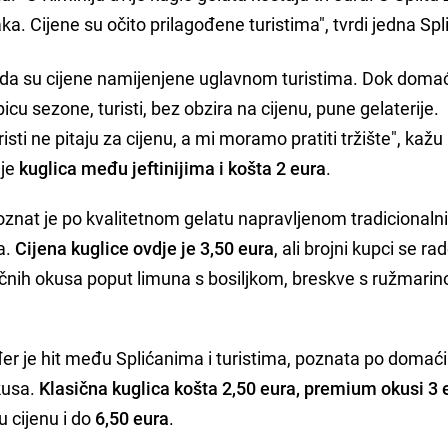
aka. Cijene su očito prilagođene turistima", tvrdi jedna Sp
ju da su cijene namijenjene uglavnom turistima. Dok doma
icu sezone, turisti, bez obzira na cijenu, pune gelaterije.
ti ne pitaju za cijenu, a mi moramo pratiti tržište", kažu 
je
kuglica među jeftinijima i košta 2 eura
.
nat je po kvalitetnom gelatu napravljenom tradicionaln
a.
Cijena kuglice ovdje je 3,50 eura
, ali brojni kupci se ra
čnih okusa poput limuna s bosiljkom, breskve s ružmarino
đer je hit među Splićanima i turistima, poznata po domać
kusa.
Klasična kuglica košta 2,50 eura, premium okusi 3 
 cijenu i do
6,50 eura
.