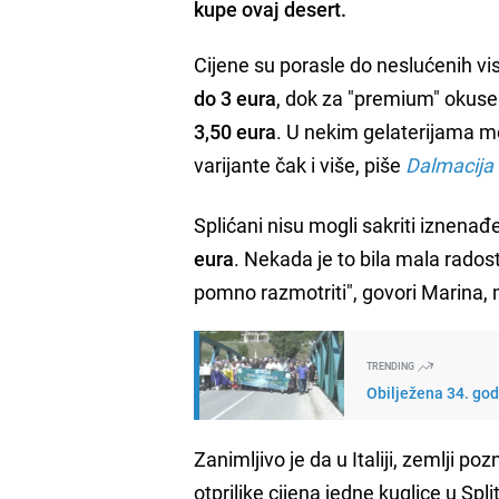
kupe ovaj desert.
Cijene su porasle do neslućenih vi
do 3 eura
, dok za "premium" okuse 
3,50 eura
. U nekim gelaterijama mo
varijante čak i više, piše
Dalmacija
Splićani nisu mogli sakriti iznena
eura
. Nekada je to bila mala rados
pomno razmotriti", govori Marina, 
TRENDING
Obilježena 34. god
Zanimljivo je da u Italiji, zemlji po
otprilike cijena jedne kuglice u Spli