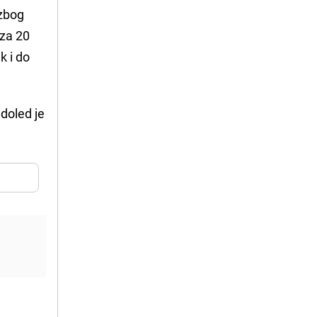
 zbog
 za 20
k i do
doled je