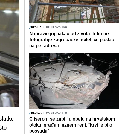
/
REGIJA
I
PRIJE OKO 10H
Napravio joj pakao od života: Intimne
fotografije zagrebačke učiteljice poslao
na pet adresa
/
REGIJA
I
PRIJE OKO 11H
slatke
Gliserom se zabili u obalu na hrvatskom
otoku, građani uznemireni: "Krvi je bilo
što
posvuda"