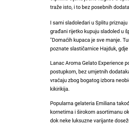
traže isto, i to bez posebnih dodat
I sami sladoledari u Splitu prizna
građani rijetko kupuju sladoled u šp
"Domaćih kupaca je sve manje. Turis
poznate slastičarnice Hajduk, gdje 
Lanac Aroma Gelato Experience poz
postupkom, bez umjetnih dodatak
vraćaju zbog bogatog izbora neobi
kikirikija.
Popularna gelateria Emiliana tako
kornetima i širokom asortimanu o
dok neke luksuzne varijante dosežu