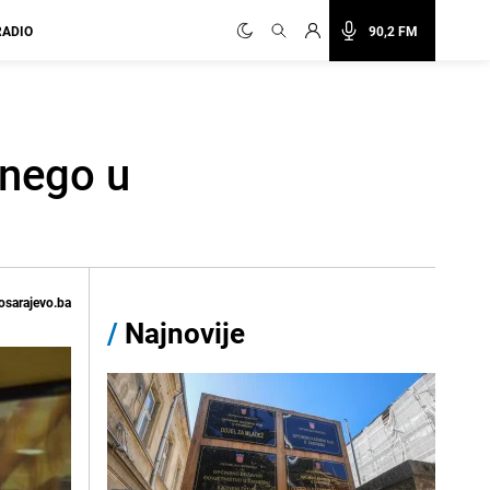
RADIO
90,2 FM
 nego u
osarajevo.ba
/
Najnovije