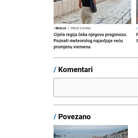
/
REGIJA
I
PRIJE 2 DANA
/
Cijela regija čeka njegovu progonozu:
Poznati meteorolog najavljuje veću
promjenu vremena
/
Komentari
/
Povezano