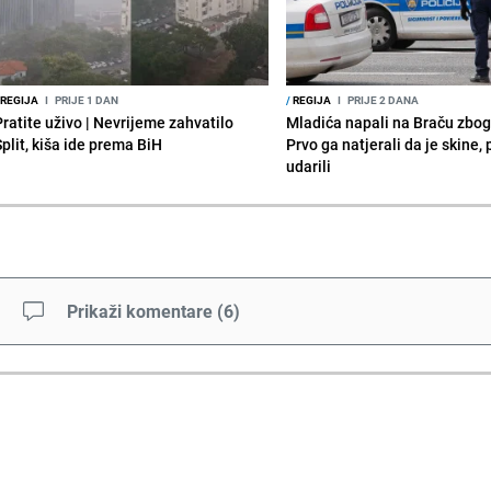
REGIJA
I
PRIJE 1 DAN
/
REGIJA
I
PRIJE 2 DANA
Pratite uživo | Nevrijeme zahvatilo
Mladića napali na Braču zbog
Split, kiša ide prema BiH
Prvo ga natjerali da je skine,
udarili
Prikaži komentare
(
6
)