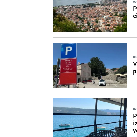
09
P
c
08
V
p
07
P
i
v