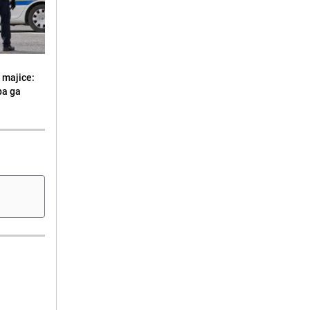
 majice:
 pa ga