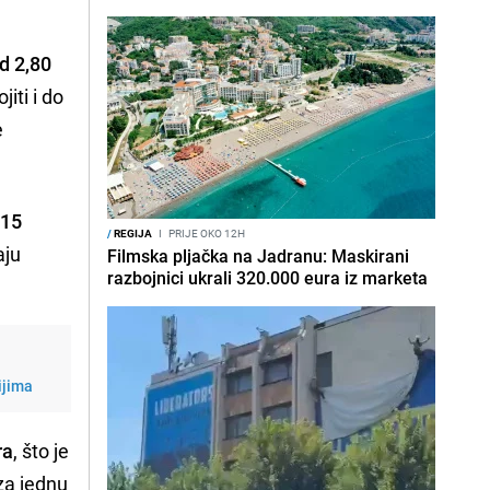
d 2,80
iti i do
e
 15
/
REGIJA
I
PRIJE OKO 12H
aju
Filmska pljačka na Jadranu: Maskirani
razbojnici ukrali 320.000 eura iz marketa
ijima
ra
, što je
 za jednu