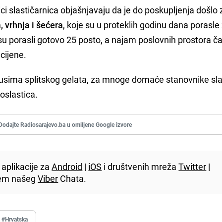
ci slastičarnica objašnjavaju da je do poskupljenja došlo
, vrhnja i šećera
, koje su u proteklih godinu dana porasle
su porasli gotovo 25 posto, a najam poslovnih prostora ča
cijene.
okusima splitskog gelata, za mnoge domaće stanovnike sla
oslastica.
Dodajte Radiosarajevo.ba u omiljene Google izvore
aplikacije za
Android
|
iOS
i društvenih mreža
Twitter
|
utem našeg
Viber
Chata.
#Hrvatska