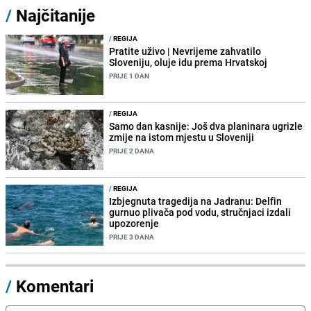
/
Najčitanije
/
REGIJA
Pratite uživo | Nevrijeme zahvatilo
Sloveniju, oluje idu prema Hrvatskoj
PRIJE 1 DAN
/
REGIJA
Samo dan kasnije: Još dva planinara ugrizle
zmije na istom mjestu u Sloveniji
PRIJE 2 DANA
/
REGIJA
Izbjegnuta tragedija na Jadranu: Delfin
gurnuo plivača pod vodu, stručnjaci izdali
upozorenje
PRIJE 3 DANA
/
Komentari