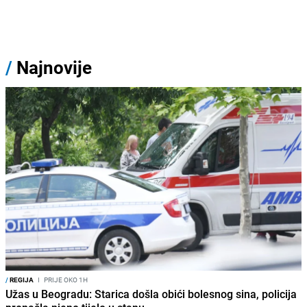
/
Najnovije
/
REGIJA
I
PRIJE OKO 1H
Užas u Beogradu: Starica došla obići bolesnog sina, policija