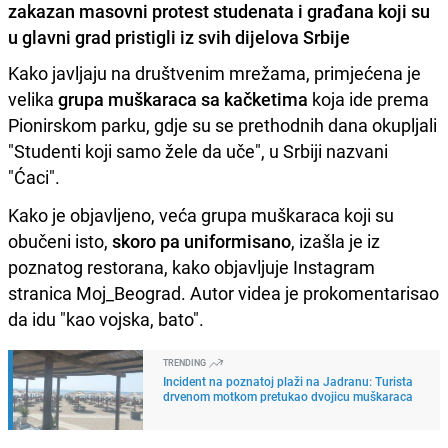
zakazan masovni protest studenata i građana koji su
u glavni grad pristigli iz svih dijelova Srbije
Kako javljaju na društvenim mrežama, primjećena je
velika
grupa muškaraca sa kačketima
koja ide prema
Pionirskom parku, gdje su se prethodnih dana okupljali
"Studenti koji samo žele da uče", u Srbiji nazvani
"Ćaci".
Kako je objavljeno, veća grupa muškaraca koji su
obučeni isto,
skoro pa uniformisano
, izašla je iz
poznatog restorana, kako objavljuje Instagram
stranica Moj_Beograd. Autor videa je prokomentarisao
da idu "kao vojska, bato".
TRENDING
Incident na poznatoj plaži na Jadranu: Turista
drvenom motkom pretukao dvojicu muškaraca