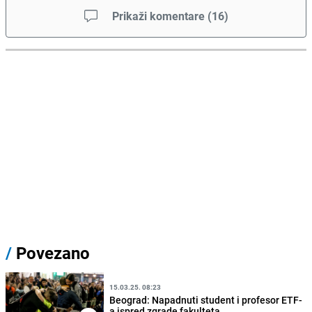
Prikaži komentare
(
16
)
/
Povezano
15.03.25. 08:23
Beograd: Napadnuti student i profesor ETF-
a ispred zgrade fakulteta