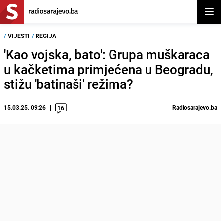
Otvor
/
VIJESTI
/
REGIJA
'Kao vojska, bato': Grupa muškaraca
u kačketima primjećena u Beogradu,
stižu 'batinaši' režima?
15.03.25. 09:26
Radiosarajevo.ba
16