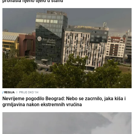
pronašla njeno tijelo u stanu
/
REGIJA
I
PRIJE OKO 1H
Nevrijeme pogodilo Beograd: Nebo se zacrnilo, jaka kiša i
grmljavina nakon ekstremnih vrućina