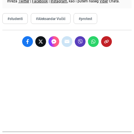
mreža
Twitter
|
Facebook
|
Instagram
, kao i putem našeg
Viber
Chata.
#studenti
#Aleksandar Vučić
#protest