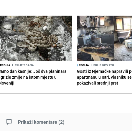
REGIJA
I
PRIJE 2 DANA
/
REGIJA
I
PRIJE OKO 12H
Samo dan kasnije: Još dva planinara
Gosti iz Njemačke napravili p
ugrizle zmije na istom mjestu u
apartmanu u Istri, vlasniku se 
Sloveniji
pokazivali srednji prst
Prikaži komentare
(
2
)