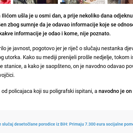
ićom ušla je u osmi dan, a prije nekoliko dana odjeknu
apšen zbog sumnje da je odavao informacije koje se odnos
 kakve informacije je odao i kome, nije poznato.
lo je javnost, pogotovo jer je riječ o slučaju nestanka dje
g utorka. Kako su mediji prenijeli prošle nedjelje, tokom 
ke stanice, a kako je saopšteno, on je navodno odavao pov
ojčici.
 od policajaca koji su poligrafski ispitani, a
navodno je on
 slučaj desetočlane porodice iz BiH: Primaju 7.300 eura socijalne pom