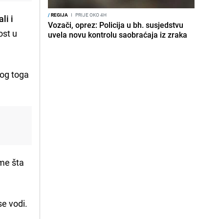
/
REGIJA
I
PRIJE OKO 4H
li i
Vozači, oprez: Policija u bh. susjedstvu
ost u
uvela novu kontrolu saobraćaja iz zraka
log toga
ome šta
se vodi.