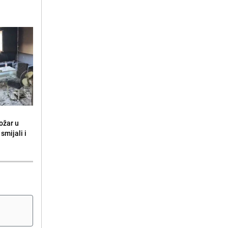
ožar u
smijali i