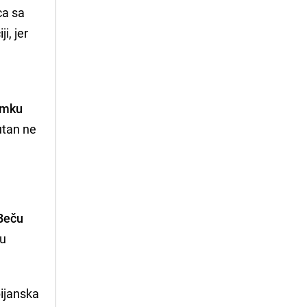
ca sa
i, jer
nimku
utan ne
 Beču
su
bijanska