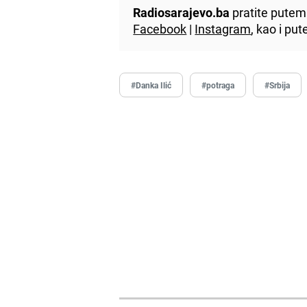
Radiosarajevo.ba
pratite putem 
Facebook
|
Instagram
, kao i p
#Danka Ilić
#potraga
#Srbija