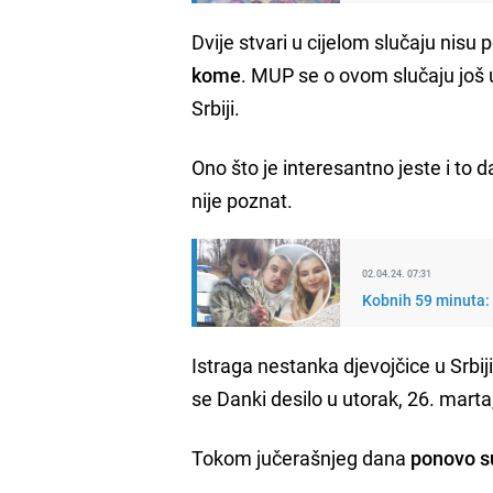
Dvije stvari u cijelom slučaju nisu
kome
. MUP se o ovom slučaju još 
Srbiji.
Ono što je interesantno jeste i to 
nije poznat.
02.04.24. 07:31
Kobnih 59 minuta:
Istraga nestanka djevojčice u Srbij
se Danki desilo u utorak, 26. marta,
Tokom jučerašnjeg dana
ponovo su