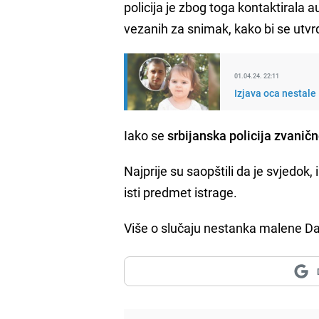
policija je zbog toga kontaktirala a
vezanih za snimak, kako bi se utvrd
01.04.24. 22:11
Izjava oca nestale 
Iako se
srbijanska policija zvanič
Najprije su saopštili da je svjedok,
isti predmet istrage.
Više o slučaju nestanka malene Da