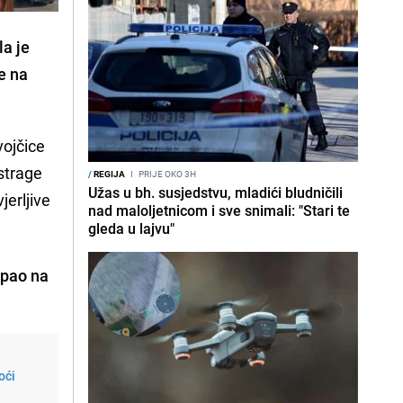
la je
e na
vojčice
istrage
/
REGIJA
I
PRIJE OKO 3H
Užas u bh. susjedstvu, mladići bludničili
jerljive
nad maloljetnicom i sve snimali: "Stari te
gleda u lajvu"
 pao na
oći