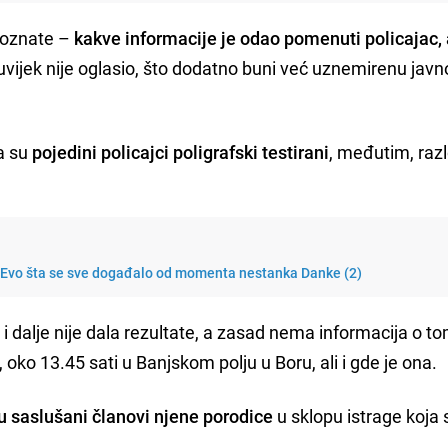
 poznate –
kakve informacije je odao pomenuti policajac, a
uvijek nije oglasio, što dodatno buni već uznemirenu javn
da su
pojedini policajci poligrafski testirani
, međutim, raz
 Evo šta se sve događalo od momenta nestanka Danke (2)
i i dalje nije dala rezultate, a zasad nema informacija o t
 oko 13.45 sati u Banjskom polju u Boru, ali i gde je ona.
 saslušani članovi njene porodice
u sklopu istrage koja 