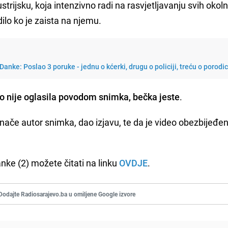
ustrijsku, koja intenzivno radi na rasvjetljavanju svih okoln
ilo ko je zaista na njemu.
Danke: Poslao 3 poruke - jednu o kćerki, drugu o policiji, treću o porodic
no nije oglasila povodom snimka, bečka jeste
.
 inače autor snimka, dao izjavu, te da je video obezbijeđen 
nke (2) možete čitati na linku
OVDJE
.
Dodajte Radiosarajevo.ba u omiljene Google izvore