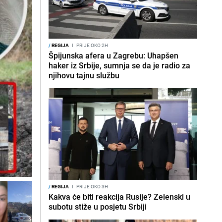
/
REGIJA
I
PRIJE OKO 2H
Špijunska afera u Zagrebu: Uhapšen
haker iz Srbije, sumnja se da je radio za
njihovu tajnu službu
/
REGIJA
I
PRIJE OKO 3H
Kakva će biti reakcija Rusije? Zelenski u
subotu stiže u posjetu Srbiji