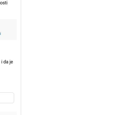
osti
i
i da je