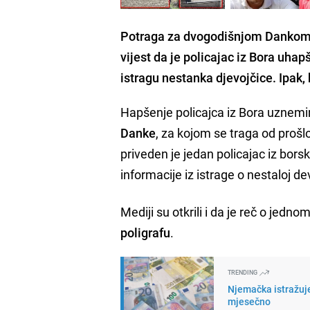
Potraga za dvogodišnjom Dankom Il
vijest da je policajac iz Bora uh
istragu nestanka djevojčice. Ipak,
Hapšenje policajca iz Bora uznemiri
Danke
, za kojom se traga od prošlo
priveden je jedan policajac iz bors
informacije iz istrage o nestaloj dev
Mediji su otkrili i da je reč o jednom
poligrafu
.
TRENDING
Njemačka istražuje
mjesečno