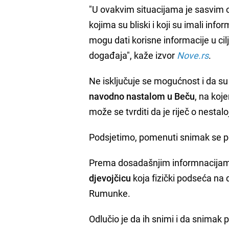
"U ovakvim situacijama je sasvim opr
kojima su bliski i koji su imali info
mogu dati korisne informacije u cil
događaja", kaže izvor
Nove.rs
.
Ne isključuje se mogućnost i da su
navodno nastalom u Beču
, na koj
može se tvrditi da je riječ o nestaloj
Podsjetimo, pomenuti snimak se p
Prema dosadašnjim informnacijama,
djevojčicu
koja fizički podseća na 
Rumunke.
Odlučio je da ih snimi i da snimak