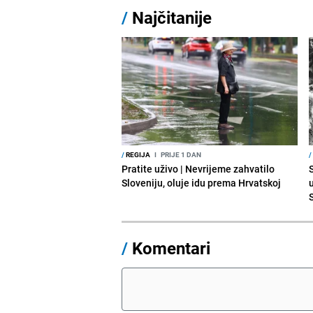
/
Najčitanije
/
REGIJA
I
PRIJE 1 DAN
/
Pratite uživo | Nevrijeme zahvatilo
Sloveniju, oluje idu prema Hrvatskoj
/
Komentari