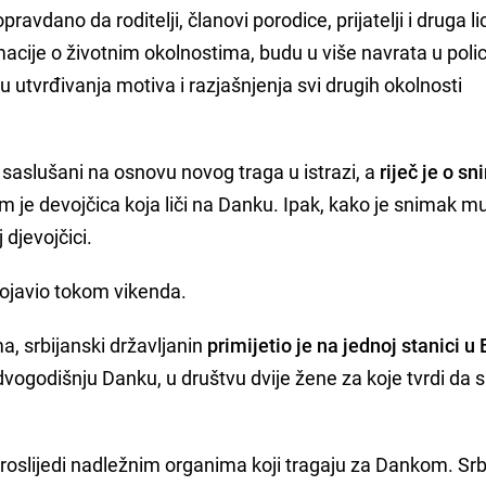
avdano da roditelji, članovi porodice, prijatelji i druga li
rmacije o životnim okolnostima, budu u više navrata u policij
ju utvrđivanja motiva i razjašnjenja svi drugih okolnosti
 saslušani na osnovu novog traga u istrazi, a
riječ je o s
em je devojčica koja liči na Danku. Ipak, kako je snimak m
 djevojčici.
ojavio tokom vikenda.
 srbijanski državljanin
primijetio je na jednoj stanici u
dvogodišnju Danku, u društvu dvije žene za koje tvrdi da 
 proslijedi nadležnim organima koji tragaju za Dankom. Sr