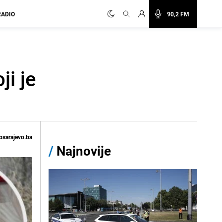
RADIO
90,2 FM
ji je
osarajevo.ba
/
Najnovije