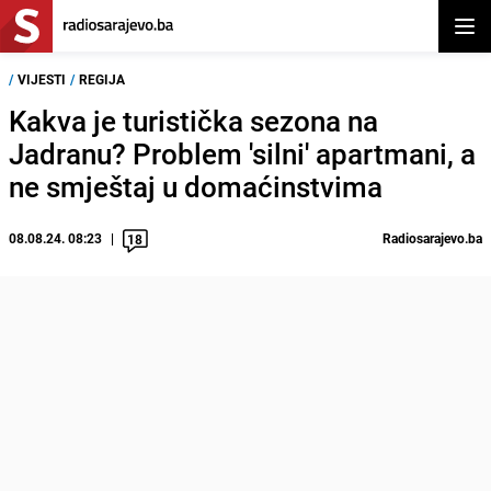
Otvor
/
VIJESTI
/
REGIJA
Kakva je turistička sezona na
Jadranu? Problem 'silni' apartmani, a
ne smještaj u domaćinstvima
08.08.24. 08:23
Radiosarajevo.ba
18