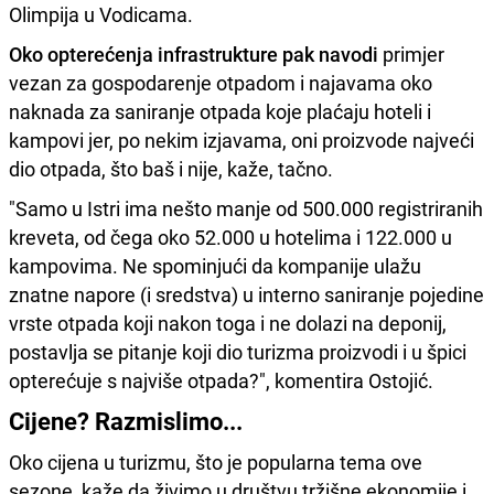
Olimpija u Vodicama.
Oko opterećenja infrastrukture pak navodi
primjer
vezan za gospodarenje otpadom i najavama oko
naknada za saniranje otpada koje plaćaju hoteli i
kampovi jer, po nekim izjavama, oni proizvode najveći
dio otpada, što baš i nije, kaže, tačno.
"Samo u Istri ima nešto manje od 500.000 registriranih
kreveta, od čega oko 52.000 u hotelima i 122.000 u
kampovima. Ne spominjući da kompanije ulažu
znatne napore (i sredstva) u interno saniranje pojedine
vrste otpada koji nakon toga i ne dolazi na deponij,
postavlja se pitanje koji dio turizma proizvodi i u špici
opterećuje s najviše otpada?", komentira Ostojić.
Cijene? Razmislimo...
Oko cijena u turizmu, što je popularna tema ove
sezone, kaže da živimo u društvu tržišne ekonomije i