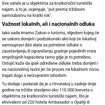
Sve ostalo je u objektima za kratkoročni turistički
najam, a to je, ocjenjuje, "put prema tržišnom
samoubistvu na kratki rok".
Važnost lokalnih, ali i nacionalnih odluka
Iako sada imamo Zakon o turizmu, slijedom kojeg će
se uskoro donijeti i podzakonski akti koji će lokalnoj
samoupravi dati alate za potrebne odluke o
zaustavljanju ili ograničenju gradnje pojedinih vrsta
smještajnih kapaciteta tamo gdje je to potrebno,
Ostojić kaže da ipak određene odluke treba donijeti i
na nacionalnoj razini jer će proces na lokalnom nivou
trajati dugo s neizvjesnim ishodom.
Tu dodaje i podatak da je u Hrvatskoj u zadnje dvije
godine na tržište stavljeno oko 110.000 kreveta u
objektima za kratkoročni turistički najam, što je
ekvivalent od 220 hotela Ambasador u Opatiji ili