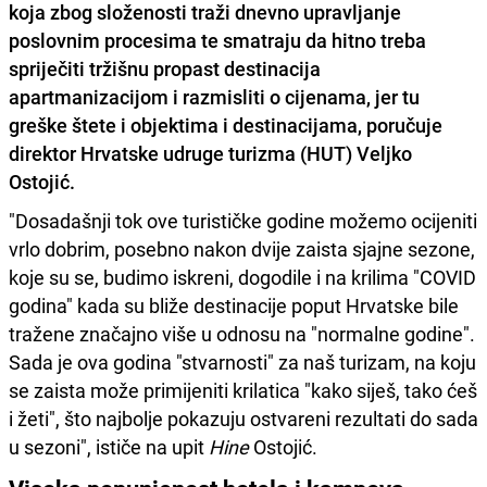
koja zbog složenosti traži dnevno upravljanje
poslovnim procesima te smatraju da hitno treba
spriječiti tržišnu propast destinacija
apartmanizacijom i razmisliti o cijenama, jer tu
greške štete i objektima i destinacijama, poručuje
direktor Hrvatske udruge turizma (HUT) Veljko
Ostojić.
"Dosadašnji tok ove turističke godine možemo ocijeniti
vrlo dobrim, posebno nakon dvije zaista sjajne sezone,
koje su se, budimo iskreni, dogodile i na krilima "COVID
godina" kada su bliže destinacije poput Hrvatske bile
tražene značajno više u odnosu na "normalne godine".
Sada je ova godina "stvarnosti" za naš turizam, na koju
se zaista može primijeniti krilatica "kako siješ, tako ćeš
i žeti", što najbolje pokazuju ostvareni rezultati do sada
u sezoni", ističe na upit
Hine
Ostojić.