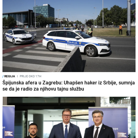
/
REGIJA
I
PRIJE OKO 17H
Špijunska afera u Zagrebu: Uhapšen haker iz Srbije, sumnja
se da je radio za njihovu tajnu službu