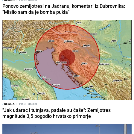
Ponovo zemljotresi na Jadranu, komentari iz Dubrovnika:
"Mislio sam da je bomba pukla"
/
REGIJA
I
PRIJE OKO 6H
"Jak udarac i tutnjava, padale su čaše": Zemljotres
magnitude 3,5 pogodio hrvatsko primorje