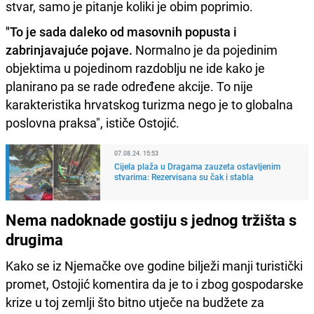
stvar, samo je pitanje koliki je obim poprimio.
"To je sada daleko od masovnih popusta i
zabrinjavajuće pojave.
Normalno je da pojedinim
objektima u pojedinom razdoblju ne ide kako je
planirano pa se rade određene akcije. To nije
karakteristika hrvatskog turizma nego je to globalna
poslovna praksa", ističe Ostojić.
07.08.24. 15:53
Cijela plaža u Dragama zauzeta ostavljenim
stvarima: Rezervisana su čak i stabla
Nema nadoknade gostiju s jednog tržišta s
drugima
Kako se iz Njemačke ove godine bilježi manji turistički
promet, Ostojić komentira da je to i zbog gospodarske
krize u toj zemlji što bitno utječe na budžete za