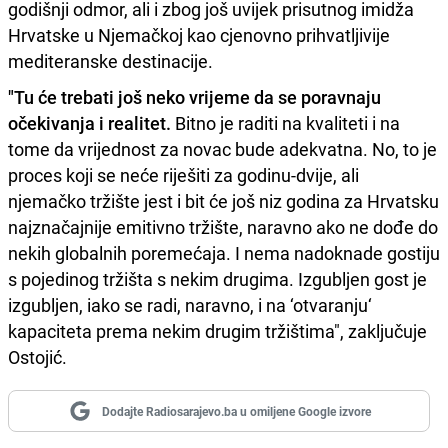
godišnji odmor, ali i zbog još uvijek prisutnog imidža
Hrvatske u Njemačkoj kao cjenovno prihvatljivije
mediteranske destinacije.
"Tu će trebati još neko vrijeme da se poravnaju
očekivanja i realitet.
Bitno je raditi na kvaliteti i na
tome da vrijednost za novac bude adekvatna. No, to je
proces koji se neće riješiti za godinu-dvije, ali
njemačko tržište jest i bit će još niz godina za Hrvatsku
najznačajnije emitivno tržište, naravno ako ne dođe do
nekih globalnih poremećaja. I nema nadoknade gostiju
s pojedinog tržišta s nekim drugima. Izgubljen gost je
izgubljen, iako se radi, naravno, i na ‘otvaranju‘
kapaciteta prema nekim drugim tržištima", zaključuje
Ostojić.
Dodajte Radiosarajevo.ba u omiljene Google izvore