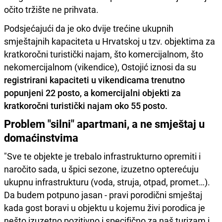
očito tržište ne prihvata.
Podsjećajući da je oko dvije trećine ukupnih
smještajnih kapaciteta u Hrvatskoj u tzv. objektima za
kratkoročni turistički najam, što komercijalnom, što
nekomercijalnom (vikendice), Ostojić iznosi da su
registrirani kapaciteti u vikendicama trenutno
popunjeni 22 posto, a komercijalni objekti za
kratkoročni turistički najam oko 55 posto.
Problem "silni" apartmani, a ne smještaj u
domaćinstvima
"Sve te objekte je trebalo infrastrukturno opremiti i
naročito sada, u špici sezone, izuzetno opterećuju
ukupnu infrastrukturu (voda, struja, otpad, promet…).
Da budem potpuno jasan - pravi porodični smještaj
kada gost boravi u objektu u kojemu živi porodica je
nešto izuzetno pozitivno i specifično za naš turizam i