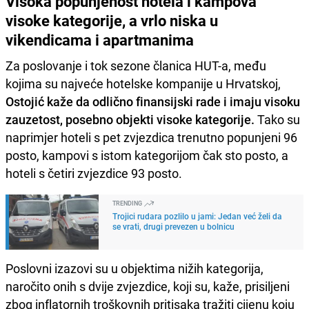
Visoka popunjenost hotela i kampova
visoke kategorije, a vrlo niska u
vikendicama i apartmanima
Za poslovanje i tok sezone članica HUT-a, među
kojima su najveće hotelske kompanije u Hrvatskoj,
Ostojić kaže da odlično finansijski rade i imaju visoku
zauzetost, posebno objekti visoke kategorije.
Tako su
naprimjer hoteli s pet zvjezdica trenutno popunjeni 96
posto, kampovi s istom kategorijom čak sto posto, a
hoteli s četiri zvjezdice 93 posto.
TRENDING
Trojici rudara pozlilo u jami: Jedan već želi da
se vrati, drugi prevezen u bolnicu
Poslovni izazovi su u objektima nižih kategorija,
naročito onih s dvije zvjezdice, koji su, kaže, prisiljeni
zbog inflatornih troškovnih pritisaka tražiti cijenu koju