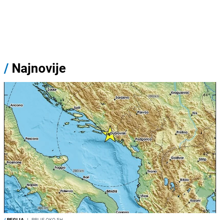
/
Najnovije
/
REGIJA
I
PRIJE OKO 5H