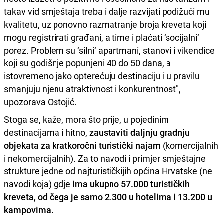
takav vid smještaja treba i dalje razvijati podižući mu
kvalitetu, uz ponovno razmatranje broja kreveta koji
mogu registrirati građani, a time i plaćati ‘socijalni‘
porez. Problem su ‘silni‘ apartmani, stanovi i vikendice
koji su godišnje popunjeni 40 do 50 dana, a
istovremeno jako opterećuju destinaciju i u pravilu
smanjuju njenu atraktivnost i konkurentnost",
upozorava Ostojić.
Stoga se, kaže, mora što prije, u pojedinim
destinacijama i hitno,
zaustaviti daljnju gradnju
objekata za kratkoročni turistički najam
(komercijalnih
i nekomercijalnih). Za to navodi i primjer smještajne
strukture jedne od najturističkijih općina Hrvatske (ne
navodi koja) gdje
ima ukupno 57.000 turističkih
kreveta, od čega je samo 2.300 u hotelima i 13.200 u
kampovima.