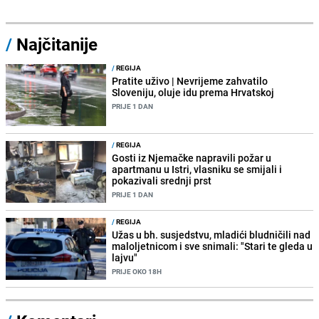
/
Najčitanije
/
REGIJA
Pratite uživo | Nevrijeme zahvatilo
Sloveniju, oluje idu prema Hrvatskoj
PRIJE 1 DAN
/
REGIJA
Gosti iz Njemačke napravili požar u
apartmanu u Istri, vlasniku se smijali i
pokazivali srednji prst
PRIJE 1 DAN
/
REGIJA
Užas u bh. susjedstvu, mladići bludničili nad
maloljetnicom i sve snimali: "Stari te gleda u
lajvu"
PRIJE OKO 18H