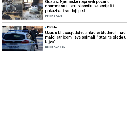
Gosti iz Njemačke napravili požar u
apartmanu u Istri, vlasniku se smijali i
pokazivali srednji prst
PRIJE 1 DAN
/
REGIJA
Užas u bh. susjedstvu, mladići bludničili nad
maloljetnicom i sve snimali: "Stari te gleda u
lajvu"
PRIJE OKO 18H