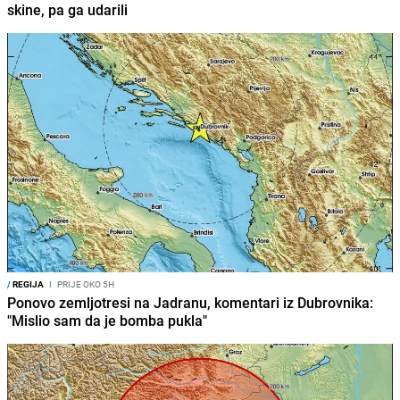
skine, pa ga udarili
/
REGIJA
I
PRIJE OKO 5H
Ponovo zemljotresi na Jadranu, komentari iz Dubrovnika:
"Mislio sam da je bomba pukla"