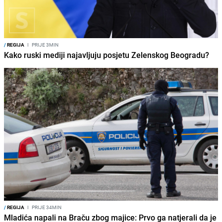
/
REGIJA
I
PRIJE 3MIN
Kako ruski mediji najavljuju posjetu Zelenskog Beogradu?
/
REGIJA
I
PRIJE 34MIN
Mladića napali na Braču zbog majice: Prvo ga natjerali da je