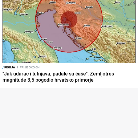
/
REGIJA
I
PRIJE OKO 6H
"Jak udarac i tutnjava, padale su čaše": Zemljotres
magnitude 3,5 pogodio hrvatsko primorje