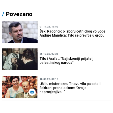
/
Povezano
01.11.23. 15:52
Šeki Radončić o izboru četničkog vojvode
Andrije Mandića: Tito se prevrće u grobu
25.10.23. 07:35
Tito i Arafat: "Najiskreniji prijatelj
palestinskog naroda"
18.08.23. 08:13
Ušli u misterioznu Titovu vilu pa ostali
šokirani pronalaskom: 'Ovo je
neprocjenjivo...'