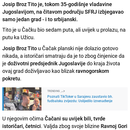
Josip Broz Tito je, tokom 35-godišnje vladavine
Jugoslavijom, na čitavom području SFRJ izbjegavao
samo jedan grad - i to srbijanski.
Tito je u Čačku bio sedam puta, ali uvijek u prolazu, na
putu ka Užicu.
Josip Broz Tito
u Čačak planski nije dolazio gotovo
nikada, a istoričari smatraju da je to zbog činjenice da
je
doživotni predsjednik Jugoslavije
do kraja života
ovaj grad doživljavao kao blizak
ravnogorskom
pokretu
.
TRENDING
Poznati TikToker u Sarajevu zaustavio bh.
fudbalsku zvijezdu: Uslijedilo iznenađenje
U njegovim očima
Čačani su uvijek bili, tvrde
istoričari, četnici
. Valjda zbog svoje blizine
Ravnoj Gori