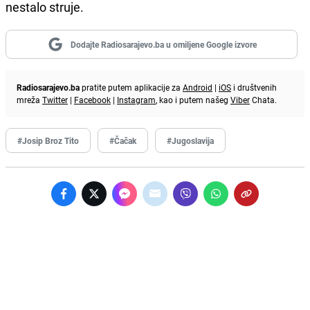
nestalo struje.
Dodajte Radiosarajevo.ba u omiljene Google izvore
Radiosarajevo.ba
pratite putem aplikacije za
Android
|
iOS
i društvenih
mreža
Twitter
|
Facebook
|
Instagram
, kao i putem našeg
Viber
Chata.
#Josip Broz Tito
#Čačak
#Jugoslavija