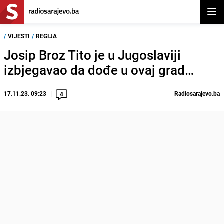
Otvor
/
VIJESTI
/
REGIJA
Josip Broz Tito je u Jugoslaviji
izbjegavao da dođe u ovaj grad…
17.11.23. 09:23
Radiosarajevo.ba
4