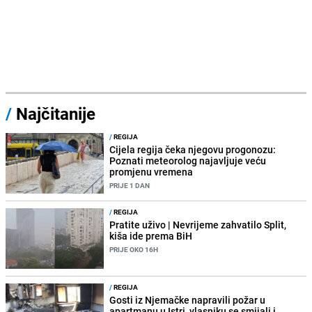
/
Najčitanije
/
REGIJA
Cijela regija čeka njegovu progonozu:
Poznati meteorolog najavljuje veću
promjenu vremena
PRIJE 1 DAN
/
REGIJA
Pratite uživo | Nevrijeme zahvatilo Split,
kiša ide prema BiH
PRIJE OKO 16H
/
REGIJA
Gosti iz Njemačke napravili požar u
apartmanu u Istri, vlasniku se smijali i