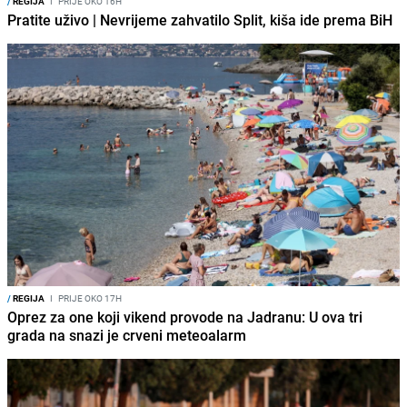
/
REGIJA
I
PRIJE OKO 16H
Pratite uživo | Nevrijeme zahvatilo Split, kiša ide prema BiH
/
REGIJA
I
PRIJE OKO 17H
Oprez za one koji vikend provode na Jadranu: U ova tri
grada na snazi je crveni meteoalarm