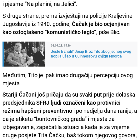
i pjesme “Na planini, na Jelici”.
S druge strane, prema izvještajima policije Kraljevine
Jugoslavije iz 1940. godine,
Čačak je bio ocjenjivan
kao ozloglašeno “komunističko leglo”
, piše Blic.
03.09.23. 15:36
Jeste li znali? Josip Broz Tito zbog jednog svog
hobija ušao u Guinnessovu knjigu rekorda
Međutim, Tito je ipak imao drugačiju percepciju ovog
mjesta.
Stariji Čačani još pričaju da su svaki put prije dolaska
predsjednika SFRJ ljudi označeni kao protivnici
režima hapšeni preventivno
i po nedjelju dana ranije, a
da je etiketu “buntovničkog grada” i mjesta za
izbjegavanje, zapečatila situacija kada je za vrijeme
druge posjete Tita Čačku, baš tokom njegovog govora,