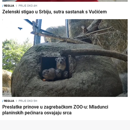
/
REGIJA
I
PRIJE OKO 4H
Zelenski stigao u Srbiju, sutra sastanak s Vučićem
/
REGIJA
I
PRIJE OKO 5H
Preslatke prinove u zagrebačkom ZOO-u: Mladunci
planinskih pećinara osvajaju srca