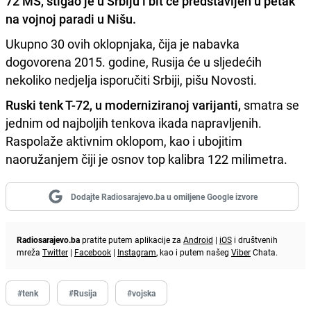
72 MS
, stigao je u Srbiju i bit će predstavljen u petak
na vojnoj paradi u Nišu.
Ukupno 30 ovih oklopnjaka, čija je nabavka
dogovorena 2015. godine, Rusija će u sljedećih
nekoliko nedjelja isporučiti Srbiji, pišu Novosti.
Ruski tenk T-72, u moderniziranoj varijanti,
smatra se
jednim od najboljih tenkova ikada napravljenih.
Raspolaže aktivnim oklopom, kao i ubojitim
naoružanjem čiji je osnov top kalibra 122 milimetra.
Dodajte Radiosarajevo.ba u omiljene Google izvore
Radiosarajevo.ba
pratite putem aplikacije za
Android
|
iOS
i društvenih
mreža
Twitter
|
Facebook
|
Instagram
, kao i putem našeg
Viber
Chata.
#tenk
#Rusija
#vojska