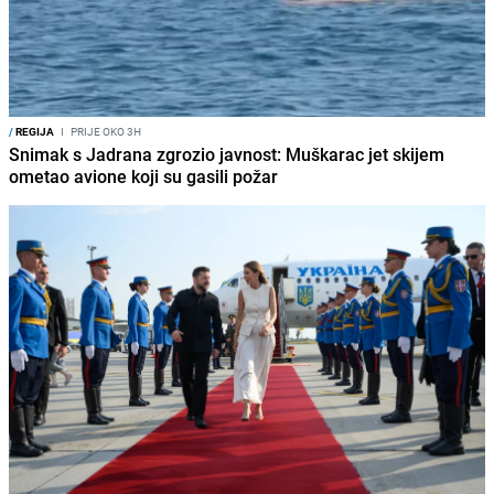
/
REGIJA
I
PRIJE OKO 3H
Snimak s Jadrana zgrozio javnost: Muškarac jet skijem
ometao avione koji su gasili požar