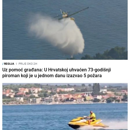
/
REGIJA
I
PRIJE OKO 2H
Uz pomoć građana: U Hrvatskoj uhvaćen 73-godišnji
piroman koji je u jednom danu izazvao 5 požara