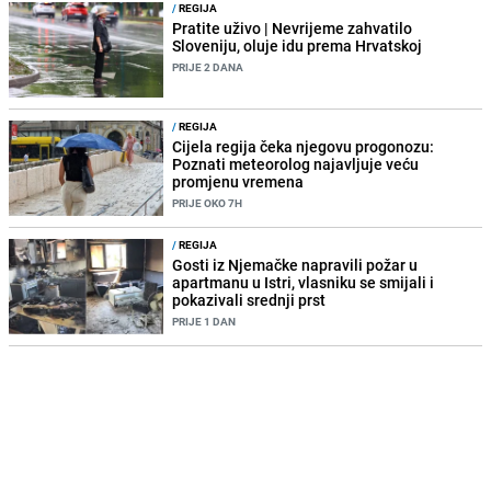
/
REGIJA
Pratite uživo | Nevrijeme zahvatilo
Sloveniju, oluje idu prema Hrvatskoj
PRIJE 2 DANA
/
REGIJA
Cijela regija čeka njegovu progonozu:
Poznati meteorolog najavljuje veću
promjenu vremena
PRIJE OKO 7H
/
REGIJA
Gosti iz Njemačke napravili požar u
apartmanu u Istri, vlasniku se smijali i
pokazivali srednji prst
PRIJE 1 DAN