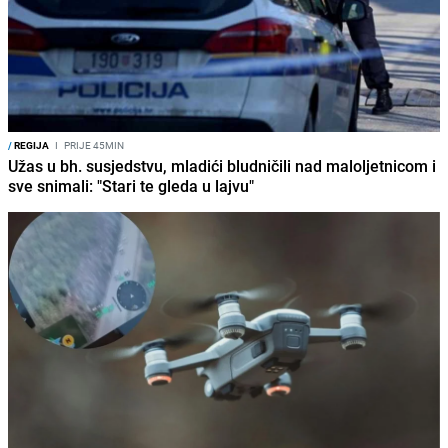
/
REGIJA
I
PRIJE 45MIN
Užas u bh. susjedstvu, mladići bludničili nad maloljetnicom i
sve snimali: "Stari te gleda u lajvu"