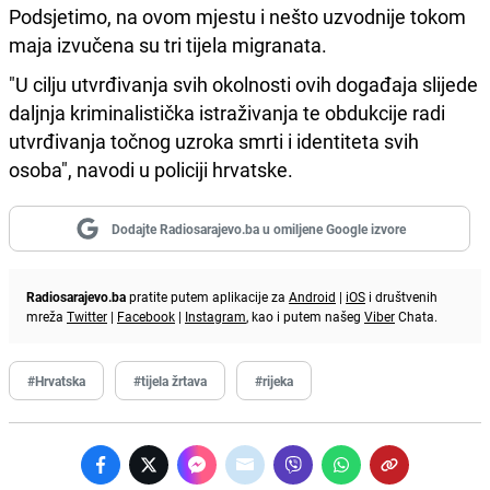
Podsjetimo, na ovom mjestu i nešto uzvodnije tokom
maja izvučena su tri tijela migranata.
"U cilju utvrđivanja svih okolnosti ovih događaja slijede
daljnja kriminalistička istraživanja te obdukcije radi
utvrđivanja točnog uzroka smrti i identiteta svih
osoba", navodi u policiji hrvatske.
Dodajte Radiosarajevo.ba u omiljene Google izvore
Radiosarajevo.ba
pratite putem aplikacije za
Android
|
iOS
i društvenih
mreža
Twitter
|
Facebook
|
Instagram
, kao i putem našeg
Viber
Chata.
#Hrvatska
#tijela žrtava
#rijeka