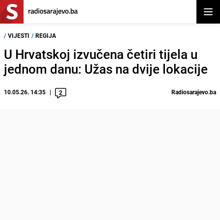
Otvor
/
VIJESTI
/
REGIJA
U Hrvatskoj izvučena četiri tijela u
jednom danu: Užas na dvije lokacije
10.05.26. 14:35
Radiosarajevo.ba
2