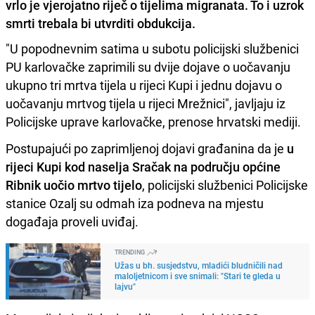
vrlo je vjerojatno riječ o tijelima migranata. To i uzrok
smrti trebala bi utvrditi obdukcija.
"U popodnevnim satima u subotu policijski službenici
PU karlovačke zaprimili su dvije dojave o uočavanju
ukupno tri mrtva tijela u rijeci Kupi i jednu dojavu o
uočavanju mrtvog tijela u rijeci Mrežnici", javljaju iz
Policijske uprave karlovačke, prenose hrvatski mediji.
Postupajući po zaprimljenoj dojavi građanina da je
u
rijeci Kupi kod naselja Sračak na području općine
Ribnik uočio mrtvo tijelo
, policijski službenici Policijske
stanice Ozalj su odmah iza podneva na mjestu
događaja proveli uviđaj.
TRENDING
Užas u bh. susjedstvu, mladići bludničili nad
maloljetnicom i sve snimali: "Stari te gleda u
lajvu"