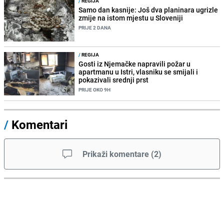
/
REGIJA
Samo dan kasnije: Još dva planinara ugrizle
zmije na istom mjestu u Sloveniji
PRIJE 2 DANA
/
REGIJA
Gosti iz Njemačke napravili požar u
apartmanu u Istri, vlasniku se smijali i
pokazivali srednji prst
PRIJE OKO 9H
/
Komentari
Prikaži komentare
(
2
)