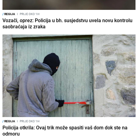
/
REGIJA
I
PRIJE OKO 1H
Vozači, oprez: Policija u bh. susjedstvu uvela novu kontrolu
saobraćaja iz zraka
/
REGIJA
I
PRIJE OKO 1H
Policija otkrila: Ovaj trik može spasiti vaš dom dok ste na
odmoru