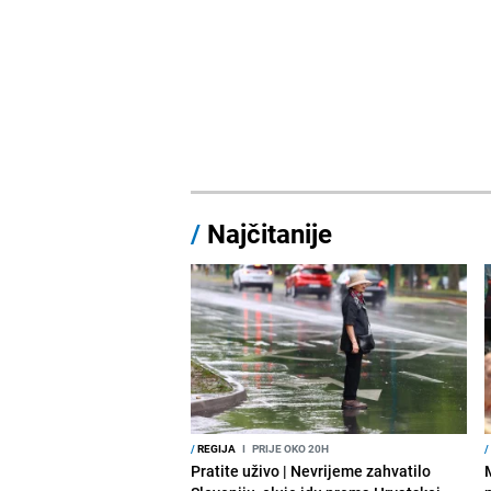
/
Najčitanije
/
REGIJA
I
PRIJE OKO 20H
/
Pratite uživo | Nevrijeme zahvatilo