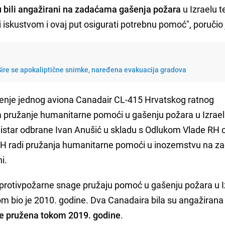
u bili angažirani na zadaćama gašenja požara
u Izraelu t
skustvom i ovaj put osigurati potrebnu pomoć", poručio 
Šire se apokaliptične snimke, naređena evakuacija gradova
enje jednog aviona Canadair CL-415 Hrvatskog ratnog
 pružanje humanitarne pomoći u gašenju požara u Izrael
inistar odbrane Ivan Anušić u skladu s Odlukom Vlade RH 
RH radi pružanja humanitarne pomoći u inozemstvu na 
i.
e protivpožarne snage pružaju pomoć u gašenju požara u I
 bio je 2010. godine. Dva Canadaira bila su angažirana 
je pružena tokom 2019. godine
.