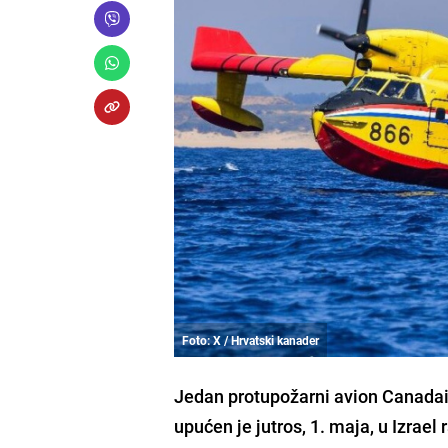
Foto: X / Hrvatski kanader
Jedan protupožarni avion Canadai
upućen je jutros, 1. maja, u Izrae