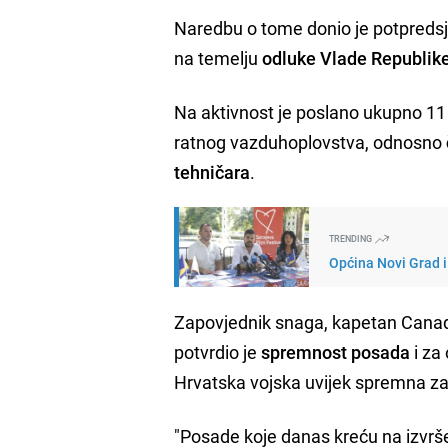
Naredbu o tome donio je potpredsj
na temelju
odluke Vlade Republik
Na aktivnost je poslano ukupno 11 
ratnog vazduhoplovstva, odnosno
tehničara
.
TRENDING
Općina Novi Grad i
Zapovjednik snaga, kapetan Canada
potvrdio je
spremnost posada
i za
Hrvatska vojska uvijek spremna za 
"Posade koje danas kreću na izvršen