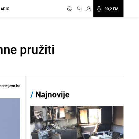
RADIO
90,2 FM
ne pružiti
osarajevo.ba
/
Najnovije