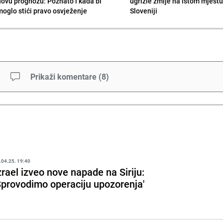
novu prognozu: Poznato i kada bi
ugrizle zmije na istom mjestu
moglo stići pravo osvježenje
Sloveniji
Prikaži komentare
(
8
)
.04.25. 19:40
zrael izveo nove napade na Siriju:
Sprovodimo operaciju upozorenja'