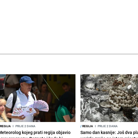
REGIJA
I
PRIJE 2 DANA
/
REGIJA
I
PRIJE 2 DANA
Meteorolog kojeg prati regija objavio
Samo dan kasnije: Još dva pl