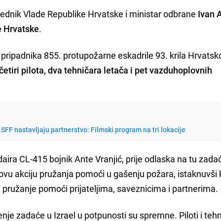
ednik Vlade Republike Hrvatske i ministar odbrane
Ivan 
e Hrvatske
.
pripadnika 855. protupožarne eskadrile 93. krila Hrvatsk
četiri pilota, dva tehničara letača i pet vazduhoplovnih
 SFF nastavljaju partnerstvo: Filmski program na tri lokacije
ira CL-415 bojnik Ante Vranjić, prije odlaska na tu zada
 ovu akciju pružanja pomoći u gašenju požara, istaknuvši 
pružanje pomoći prijateljima, saveznicima i partnerima.
je zadaće u Izrael u potpunosti su spremne. Piloti i tehn