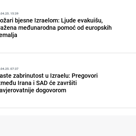
.04.25. 15:39
ožari bjesne Izraelom: Ljude evakuišu,
ražena međunarodna pomoć od europskih
emalja
.04.25. 07:37
aste zabrinutost u Izraelu: Pregovori
zmeđu Irana i SAD će završiti
avjerovatnije dogovorom