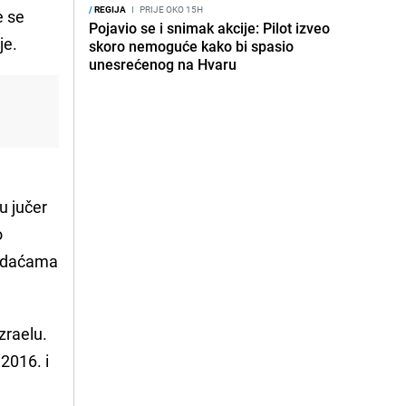
/
REGIJA
I
PRIJE OKO 15H
e se
Pojavio se i snimak akcije: Pilot izveo
je.
skoro nemoguće kako bi spasio
unesrećenog na Hvaru
u jučer
o
zadaćama
zraelu.
2016. i