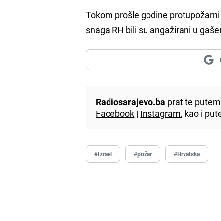
Tokom prošle godine protupožarni 
snaga RH bili su angažirani u gaše
Radiosarajevo.ba
pratite putem 
Facebook
|
Instagram
, kao i p
#Izrael
#požar
#Hrvatska