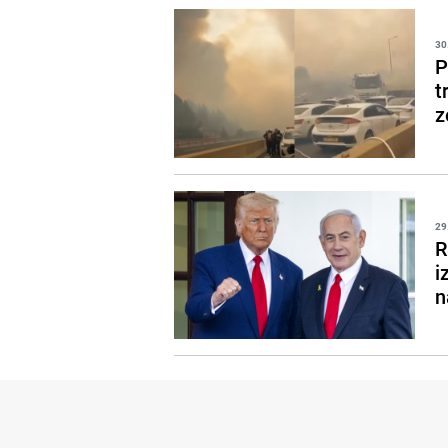
30
P
t
z
29
R
i
n