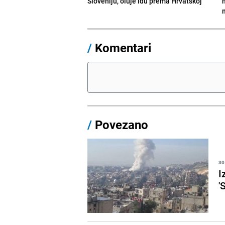
Sloveniju, oluje idu prema Hrvatskoj
/
Komentari
/
Povezano
30
I
'