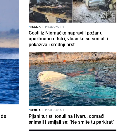
/
REGIJA
I
PRIJE OKO 1H
Gosti iz Njemačke napravili požar u
apartmanu u Istri, vlasniku se smijali i
pokazivali srednji prst
/
REGIJA
I
PRIJE OKO 5H
ade
Pijani turisti tonuli na Hvaru, domaći
snimali i smijali se: "Ne smite tu parkirat"