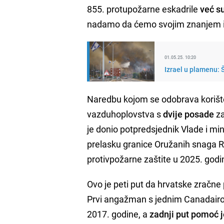
855. protupožarne eskadrile
već s
nadamo da ćemo svojim znanjem i i
01.05.25. 10:20
Izrael u plamenu: 
Naredbu kojom se odobrava korišt
vazduhoplovstva s
dvije posade
za
je donio potpredsjednik Vlade i m
prelasku granice Oružanih snaga 
protivpožarne zaštite u 2025. godin
Ovo je peti put da hrvatske zračn
Prvi angažman s jednim Canadairom
2017. godine, a
zadnji put pomoć 