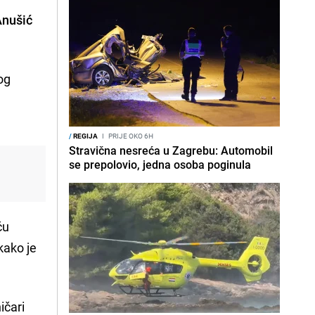
Anušić
og
/
REGIJA
I
PRIJE OKO 6H
Stravična nesreća u Zagrebu: Automobil
se prepolovio, jedna osoba poginula
ću
kako je
ičari