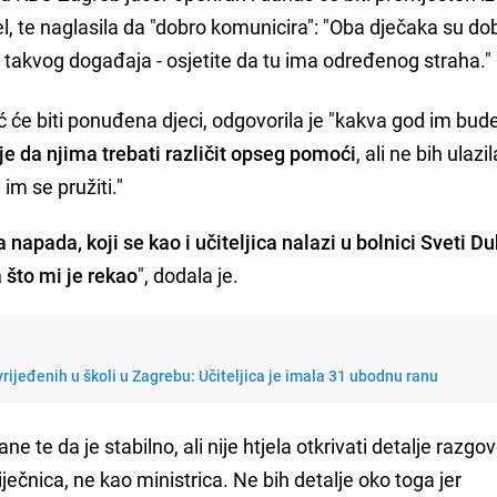
el, te naglasila da "dobro komunicira": "Oba dječaka su do
 takvog događaja - osjetite da tu ima određenog straha."
 će biti ponuđena djeci, odgovorila je "kakva god im bud
je da njima trebati različit opseg pomoći
, ali ne bih ulazi
im se pružiti."
ja napada, koji se kao i učiteljica nalazi u bolnici Sveti D
 što mi je rekao
", dodala je.
rijeđenih u školi u Zagrebu: Učiteljica je imala 31 ubodnu ranu
e te da je stabilno, ali nije htjela otkrivati detalje razgov
ječnica, ne kao ministrica. Ne bih detalje oko toga jer