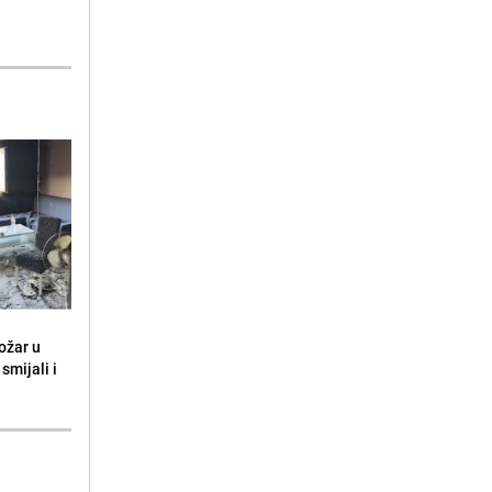
ožar u
smijali i