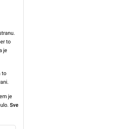
stranu.
er to
a je
 to
rani.
jem je
ulo.
Sve