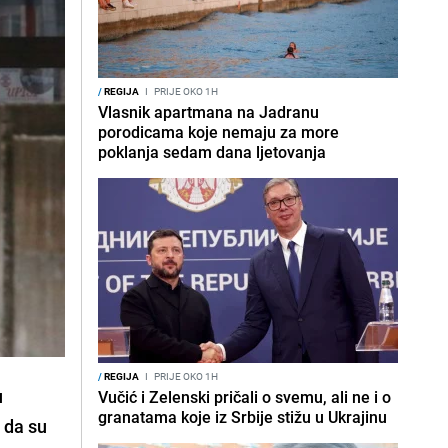
/
REGIJA
I
PRIJE OKO 1H
Vlasnik apartmana na Jadranu
porodicama koje nemaju za more
poklanja sedam dana ljetovanja
/
REGIJA
I
PRIJE OKO 1H
u
Vučić i Zelenski pričali o svemu, ali ne i o
granatama koje iz Srbije stižu u Ukrajinu
a da su