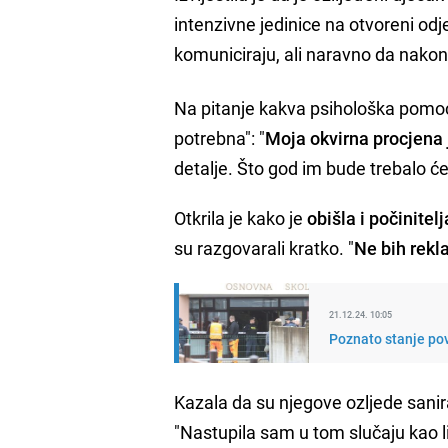
intenzivne jedinice na otvoreni odj
komuniciraju, ali naravno da nakon
Na pitanje kakva psihološka pomoć
potrebna": "
Moja okvirna procjena 
detalje. Što god im bude trebalo će 
Otkrila je kako je
obišla i počinitel
su razgovarali kratko. "
Ne bih rekla
21.12.24. 10:05
Poznato stanje pov
Kazala da su njegove ozljede saniran
"Nastupila sam u tom slučaju kao li