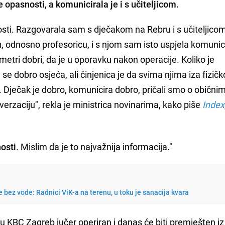
e opasnosti, a komunicirala je i s učiteljicom.
osti. Razgovarala sam s dječakom na Rebru i s učiteljico
, odnosno profesoricu, i s njom sam isto uspjela komunici
ametri dobri, da je u oporavku nakon operacije. Koliko je
se dobro osjeća, ali činjenica je da svima njima iza fizič
k. Dječak je dobro, komunicira dobro, pričali smo o obični
erzaciju", rekla je ministrica novinarima, kako piše
Index
nosti
. Mislim da je to najvažnija informacija."
e bez vode: Radnici ViK-a na terenu, u toku je sanacija kvara
ak u KBC Zagreb jučer operiran i danas će biti premješten iz