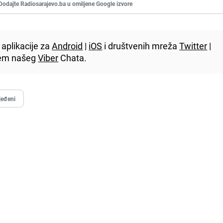
Dodajte Radiosarajevo.ba u omiljene Google izvore
aplikacije za
Android
|
iOS
i društvenih mreža
Twitter
|
utem našeg
Viber
Chata.
jeđeni