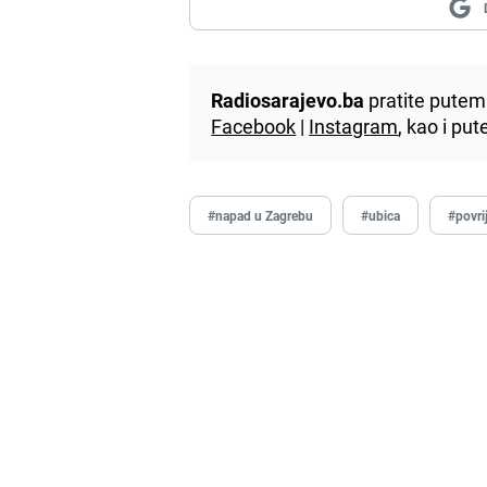
Radiosarajevo.ba
pratite putem 
Facebook
|
Instagram
, kao i p
#napad u Zagrebu
#ubica
#povri