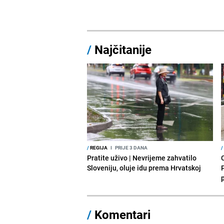
/
Najčitanije
/
REGIJA
I
PRIJE 3 DANA
/
Pratite uživo | Nevrijeme zahvatilo
Sloveniju, oluje idu prema Hrvatskoj
/
Komentari