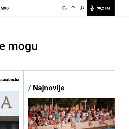
RADIO
90,2 FM
"Ne mogu
osarajevo.ba
/
Najnovije