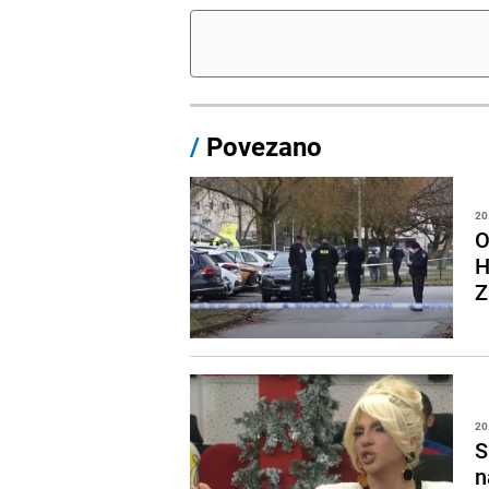
/
Povezano
20
O
H
Z
20
S
n