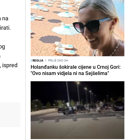
m na
rati.
kog
m
/
REGIJA
I
PRIJE OKO 3H
, ispred
Holanđanku šokirale cijene u Crnoj Gori:
"Ovo nisam vidjela ni na Sejšelima"