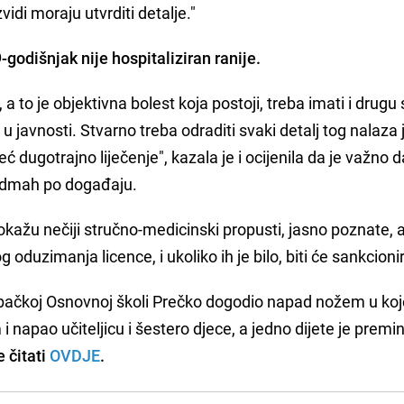
zvidi moraju utvrditi detalje."
-godišnjak nije hospitaliziran ranije.
a to je objektivna bolest koja postoji, treba imati i drugu 
javnosti. Stvarno treba odraditi svaki detalj tog nalaza j
eć dugotrajno liječenje", kazala je i ocijenila da je važno d
 odmah po događaju.
dokažu nečiji stručno-medicinski propusti, jasno poznate, a
oduzimanja licence, i ukoliko ih je bilo, biti će sankcioni
ebačkoj Osnovnoj školi Prečko dogodio napad nožem u ko
 napao učiteljicu i šestero djece, a jedno dijete je premin
 čitati
OVDJE
.