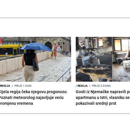
REGIJA
I
PRIJE 1 DAN
/
REGIJA
I
PRIJE 2 DANA
Cijela regija čeka njegovu progonozu:
Gosti iz Njemačke napravili p
Poznati meteorolog najavljuje veću
apartmanu u Istri, vlasniku se 
promjenu vremena
pokazivali srednji prst