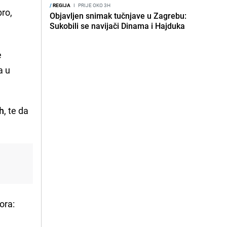
/
REGIJA
I
PRIJE OKO 3H
bro,
Objavljen snimak tučnjave u Zagrebu:
Sukobili se navijači Dinama i Hajduka
e
la u
uh
, te da
ora: