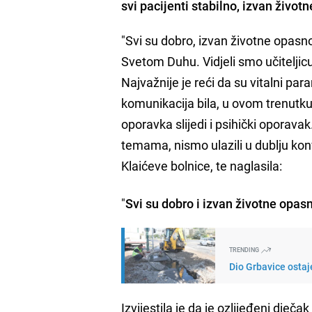
svi pacijenti stabilno, izvan životn
"Svi su dobro, izvan životne opasn
Svetom Duhu. Vidjeli smo učiteljicu
Najvažnije je reći da su vitalni par
komunikacija bila, u ovom trenutku 
oporavka slijedi i psihički oporava
temama, nismo ulazili u dublju konv
Klaićeve bolnice, te naglasila:
"
Svi su dobro i izvan životne opas
TRENDING
Dio Grbavice ostaj
Izvijestila je da je ozlijeđeni dječ