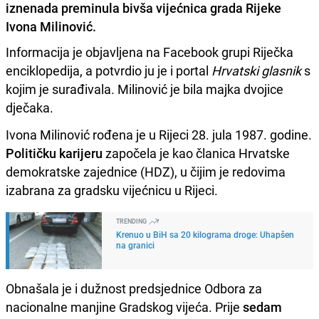
iznenada preminula bivša vijećnica grada Rijeke
Ivona Milinović.
Informacija je objavljena na Facebook grupi Riječka
enciklopedija, a potvrdio ju je i portal
Hrvatski glasnik
s
kojim je surađivala. Milinović je bila majka dvojice
dječaka.
Ivona Milinović rođena je u Rijeci 28. jula 1987. godine.
Političku karijeru
započela je kao članica Hrvatske
demokratske zajednice (HDZ), u čijim je redovima
izabrana za gradsku vijećnicu u Rijeci.
TRENDING
Krenuo u BiH sa 20 kilograma droge: Uhapšen
na granici
Obnašala je i dužnost predsjednice Odbora za
nacionalne manjine Gradskog vijeća. Prije
sedam