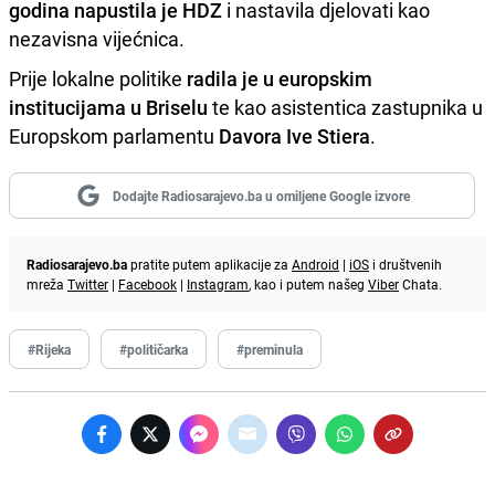
godina napustila je HDZ
i nastavila djelovati kao
nezavisna vijećnica.
Prije lokalne politike
radila je u europskim
institucijama u Briselu
te kao asistentica zastupnika u
Europskom parlamentu
Davora Ive Stiera
.
Dodajte Radiosarajevo.ba u omiljene Google izvore
Radiosarajevo.ba
pratite putem aplikacije za
Android
|
iOS
i društvenih
mreža
Twitter
|
Facebook
|
Instagram
, kao i putem našeg
Viber
Chata.
#Rijeka
#političarka
#preminula