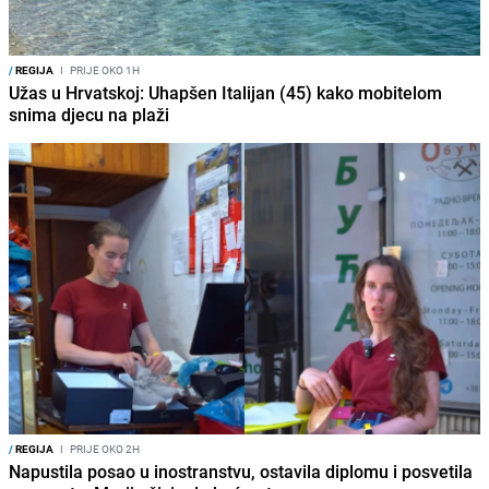
/
REGIJA
I
PRIJE OKO 1H
Užas u Hrvatskoj: Uhapšen Italijan (45) kako mobitelom
snima djecu na plaži
/
REGIJA
I
PRIJE OKO 2H
Napustila posao u inostranstvu, ostavila diplomu i posvetila