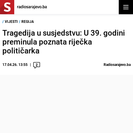
Otvor
/
VIJESTI
/
REGIJA
Tragedija u susjedstvu: U 39. godini
preminula poznata riječka
političarka
17.04.26. 13:55
Radiosarajevo.ba
2