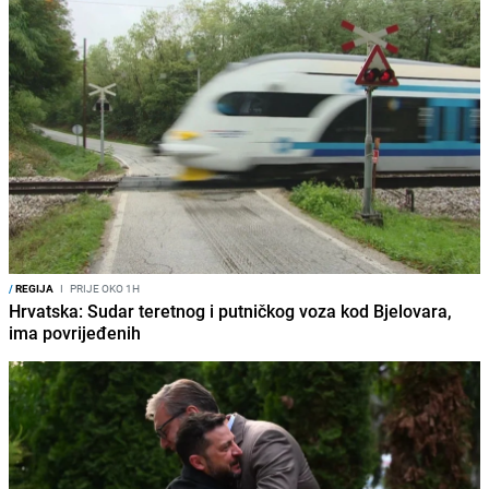
/
REGIJA
I
PRIJE OKO 1H
Hrvatska: Sudar teretnog i putničkog voza kod Bjelovara,
ima povrijeđenih