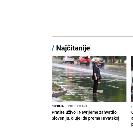
/
Najčitanije
/
REGIJA
I
PRIJE 2 DANA
/
Pratite uživo | Nevrijeme zahvatilo
Sloveniju, oluje idu prema Hrvatskoj
a
p