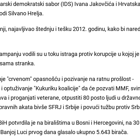
arski demokratski sabor (IDS) Ivana Jakovčića i Hrvatsk
di Silvano Hrelja.
ji, najavljivao štednju i tešku 2012. godinu, kako bi nare
mpanju vodili su u toku istraga protiv korupcije u kojoj je
i sama stranka.
e "crvenom" opasnošću i pozivanje na ratnu prošlost -
i i optuživanje "Kukuriku koalicije" da će pozvati MMF, sv
ava i proganjati veterane, otpustiti 80 posto ljudi u državn
pravnih akata bivše SFRJ i Srbije i povući tužbu protiv Srbi
iH potvrdila je na biralištima u Bosni i Hercegovini, na 30
i Banjoj Luci prvog dana glasalo ukupno 5.643 birača.