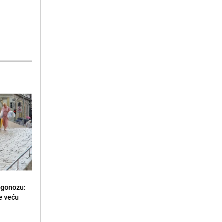
rogonozu:
e veću