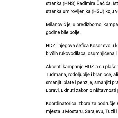
stranka (HNS) Radimira Čačića, Ist
stranka umirovljenika (HSU) koju vo
Milanović je, u predizbornoj kampan
godine bile bolje.
HDZ i njegova šefica Kosor svoju ka
bivših rukovodilaca, osumnjičena 
Akcenti kampanje HDZ-a su plašenj
Tuđmana, rodoljublje i branioce, al
smanjiti plate i penzije, smanjiti pr
upravi, ukinuti zakon o ništavnosti 
Koordinatorica izbora za područje B
mjesta u Mostaru, Sarajevu, Tuzli 