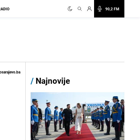
RADIO
90,2 FM
osarajevo.ba
/
Najnovije