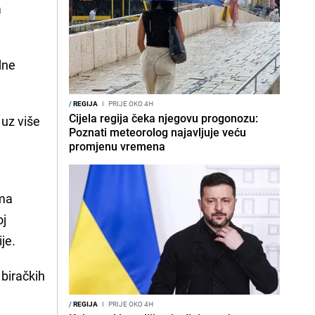
a
dne
/
REGIJA
I
PRIJE OKO 4H
Cijela regija čeka njegovu progonozu:
 uz više
Poznati meteorolog najavljuje veću
promjenu vremena
ima
oj
je.
 biračkih
/
REGIJA
I
PRIJE OKO 4H