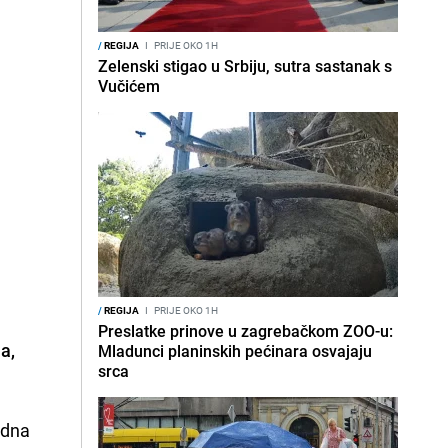
/
REGIJA
I
PRIJE OKO 1H
Zelenski stigao u Srbiju, sutra sastanak s
Vučićem
/
REGIJA
I
PRIJE OKO 1H
Preslatke prinove u zagrebačkom ZOO-u:
a,
Mladunci planinskih pećinara osvajaju
srca
odna