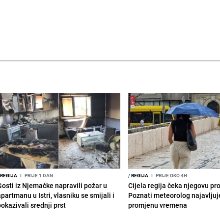
REGIJA
I
PRIJE 1 DAN
/
REGIJA
I
PRIJE OKO 4H
Gosti iz Njemačke napravili požar u
Cijela regija čeka njegovu p
partmanu u Istri, vlasniku se smijali i
Poznati meteorolog najavljuj
okazivali srednji prst
promjenu vremena