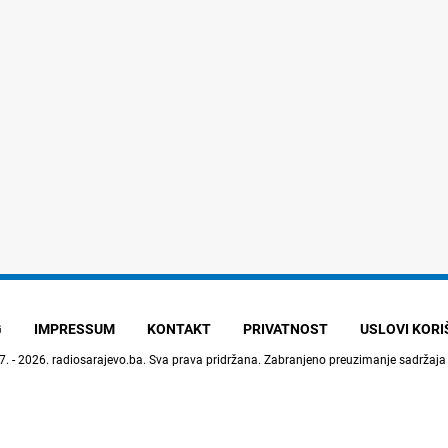
G
IMPRESSUM
KONTAKT
PRIVATNOST
USLOVI KOR
7. - 2026.
radiosarajevo.ba
. Sva prava pridržana. Zabranjeno preuzimanje sadržaja