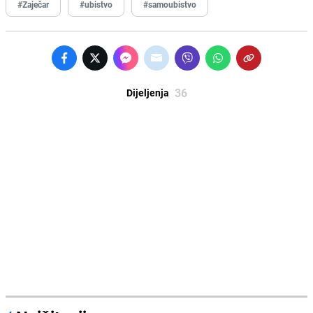
#Zaječar
#ubistvo
#samoubistvo
36
Dijeljenja