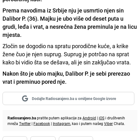
Prema navodima iz Srbije nju je usmrtio njen sin
Dalibor P. (36).
Majku je ubo više od deset puta u
grudi, leđa i vrat, a nesrećna žena preminula je na licu
mjesta.
Zločin se dogodio na spratu porodične kuće, a krike
žene čuo je njen suprug. Suprug je potrčao na sprat
kako bi vidio šta se dešava, ali je sin zaključao vrata.
Nakon što je ubio majku, Dalibor P. je sebi prerezao
vrat i preminuo pored nje.
Dodajte Radiosarajevo.ba u omiljene Google izvore
Radiosarajevo.ba
pratite putem aplikacije za
Android
|
iOS
i društvenih
mreža
Twitter
|
Facebook
|
Instagram
, kao i putem našeg
Viber
Chata.