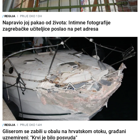
/
REGIJA
I
PRIJE OKO 13H
Napravio joj pakao od života: Intimne fotografije
zagrebačke učiteljice poslao na pet adresa
/
REGIJA
I
PRIJE OKO 14H
Gliserom se zabili u obalu na hrvatskom otoku, građani
uznemireni: "Krvi je bilo posvuda"