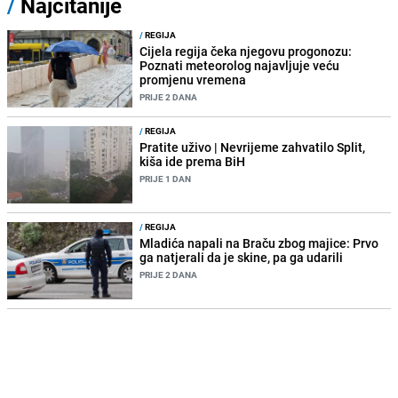
/
Najčitanije
/
REGIJA
Cijela regija čeka njegovu progonozu:
Poznati meteorolog najavljuje veću
promjenu vremena
PRIJE 2 DANA
/
REGIJA
Pratite uživo | Nevrijeme zahvatilo Split,
kiša ide prema BiH
PRIJE 1 DAN
/
REGIJA
Mladića napali na Braču zbog majice: Prvo
ga natjerali da je skine, pa ga udarili
PRIJE 2 DANA