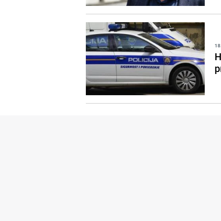
18
H
p