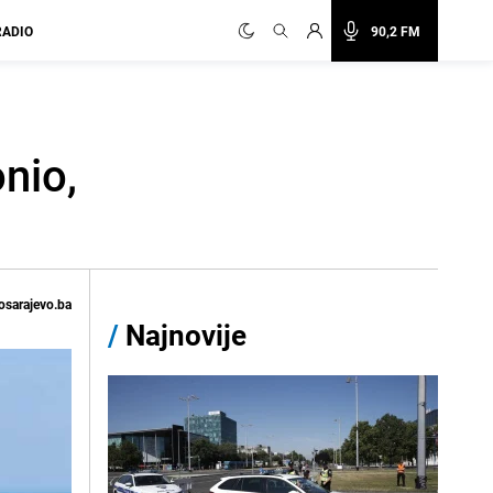
RADIO
90,2 FM
nio,
osarajevo.ba
/
Najnovije