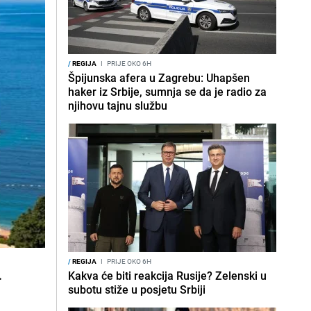
/
REGIJA
I
PRIJE OKO 6H
Špijunska afera u Zagrebu: Uhapšen
haker iz Srbije, sumnja se da je radio za
njihovu tajnu službu
/
REGIJA
I
PRIJE OKO 6H
.
Kakva će biti reakcija Rusije? Zelenski u
subotu stiže u posjetu Srbiji