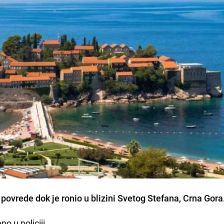
 povrede dok je ronio u blizini Svetog Stefana, Crna Gora
o u policiji.