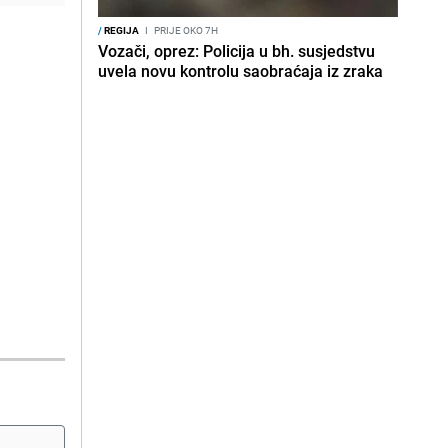
/
REGIJA
I
PRIJE OKO 7H
Vozači, oprez: Policija u bh. susjedstvu
uvela novu kontrolu saobraćaja iz zraka