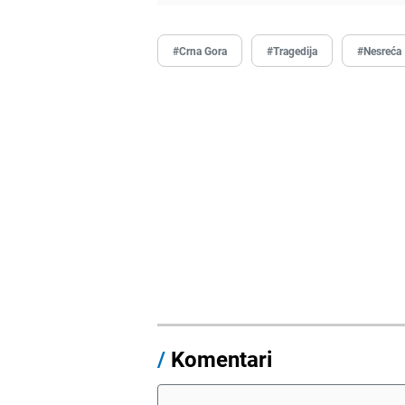
#Crna Gora
#Tragedija
#Nesreća
/
Komentari