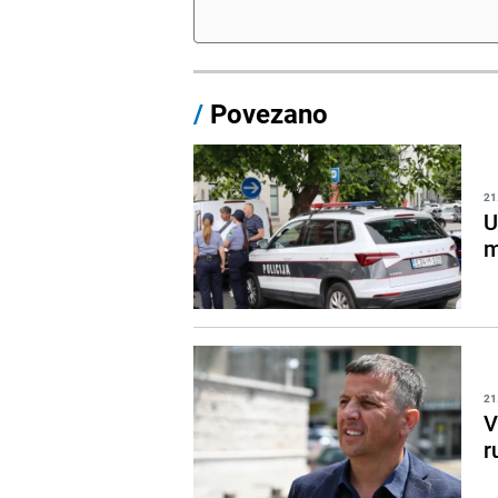
/
Povezano
21
U
m
21
V
r