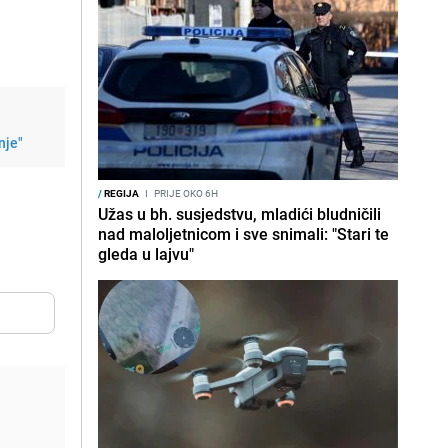
nje"
/
REGIJA
I
PRIJE OKO 6H
Užas u bh. susjedstvu, mladići bludničili
nad maloljetnicom i sve snimali: "Stari te
gleda u lajvu"