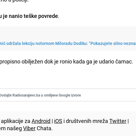
 je nanio teške povrede
.
ić održala lekciju notornom Miloradu Dodiku: "Pokazujete silno nezna
 propisno obilježen dok je ronio kada ga je udario čamac.
Dodajte Radiosarajevo.ba u omiljene Google izvore
aplikacije za
Android
|
iOS
i društvenih mreža
Twitter
|
utem našeg
Viber
Chata.