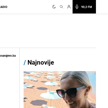
RADIO
90,2 FM
osarajevo.ba
/
Najnovije