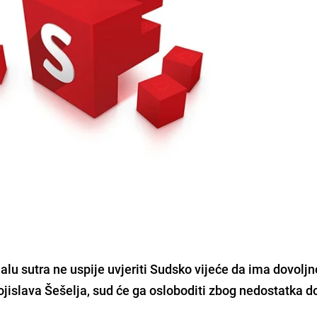
alu sutra ne uspije uvjeriti Sudsko vijeće da ima dovoljn
ojislava Šešelja, sud će ga osloboditi zbog nedostatka d