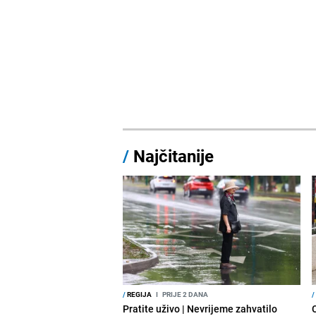
/
Najčitanije
/
REGIJA
I
PRIJE 2 DANA
/
Pratite uživo | Nevrijeme zahvatilo