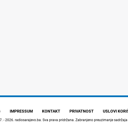
G
IMPRESSUM
KONTAKT
PRIVATNOST
USLOVI KOR
7. - 2026.
radiosarajevo.ba
. Sva prava pridržana. Zabranjeno preuzimanje sadržaja