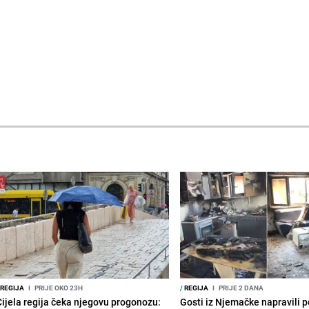
REGIJA
I
PRIJE OKO 23H
/
REGIJA
I
PRIJE 2 DANA
Cijela regija čeka njegovu progonozu:
Gosti iz Njemačke napravili p