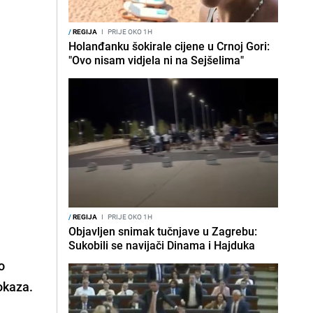
/
REGIJA
I
PRIJE OKO 1H
Holanđanku šokirale cijene u Crnoj Gori:
"Ovo nisam vidjela ni na Sejšelima"
/
REGIJA
I
PRIJE OKO 1H
Objavljen snimak tučnjave u Zagrebu:
Sukobili se navijači Dinama i Hajduka
o
okaza.