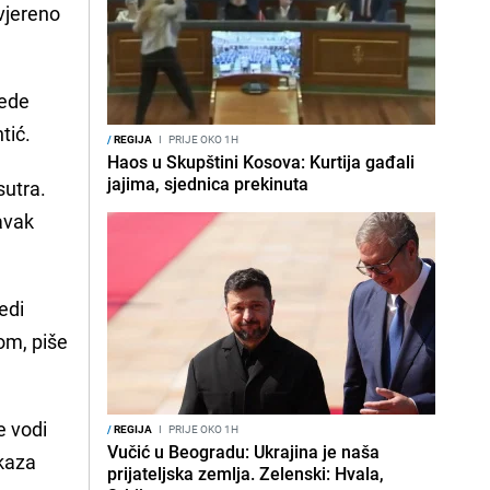
vjereno
jede
tić.
/
REGIJA
I
PRIJE OKO 1H
Haos u Skupštini Kosova: Kurtija gađali
jajima, sjednica prekinuta
sutra.
avak
edi
om, piše
e vodi
/
REGIJA
I
PRIJE OKO 1H
Vučić u Beogradu: Ukrajina je naša
okaza
prijateljska zemlja. Zelenski: Hvala,