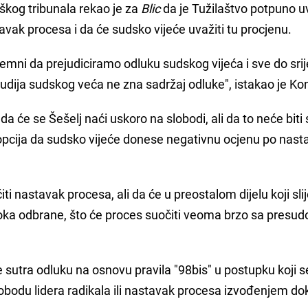
škog tribunala rekao je za
Blic
da je Tužilaštvo potpuno u
avak procesa i da će sudsko vijeće uvažiti tu procjenu.
emni da prejudiciramo odluku sudskog vijeća i sve do sri
udija sudskog veća ne zna sadržaj odluke", istakao je Kon
 da će se Šešelj naći uskoro na slobodi, ali da to neće biti 
a opcija da sudsko vijeće donese negativnu ocjenu po nast
i nastavak procesa, ali da će u preostalom dijelu koji slij
doka odbrane, što će proces suočiti veoma brzo sa presud
 sutra odluku na osnovu pravila "98bis" u postupku koji s
slobodu lidera radikala ili nastavak procesa izvođenjem d