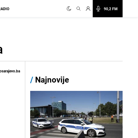
RADIO
90,2 FM
a
osarajevo.ba
/
Najnovije