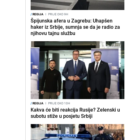
/
REGIJA
I
PRIJE OKO 9H
Špijunska afera u Zagrebu: Uhapšen
haker iz Srbije, sumnja se da je radio za
njihovu tajnu službu
/
REGIJA
I
PRIJE OKO 10H
Kakva će biti reakcija Rusije? Zelenski u
subotu stiže u posjetu Srbiji