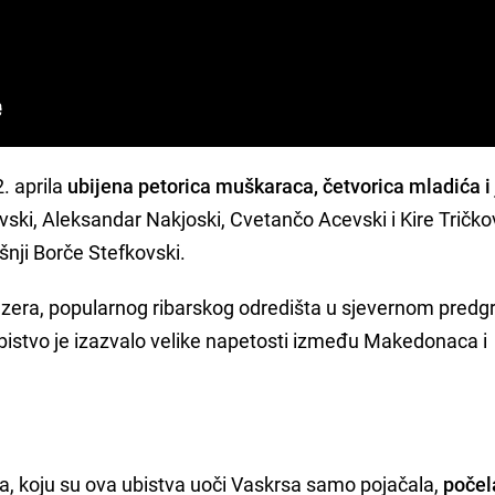
. aprila
ubijena petorica muškaraca, četvorica mladića i
kovski, Aleksandar Nakjoski, Cvetančo Acevski i Kire Tričkov
šnji Borče Stefkovski.
jezera, popularnog ribarskog odredišta u sjevernom pred
o ubistvo je izazvalo velike napetosti između Makedonaca i
a, koju su ova ubistva uoči Vaskrsa samo pojačala,
počel