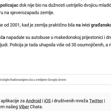
policajac
dok nije bio na dužnosti ustrijelio dvojicu mladi
aru na sjeverozapadu zemlje.
je od 2001, kad je zemlja praktično bila
na ivici građansk
ića
napadale su autobuse u makedonskoj prijestonici i d
judi. Policija je tada uhapsila više od 30 osumnjičenih, a n
Dodajte Radiosarajevo.ba u omiljene Google izvore
aplikacije za
Android
|
iOS
i društvenih mreža
Twitter
|
utem našeg
Viber
Chata.