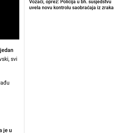
Vozači, oprez: Policija u bh. susjedstvu
uvela novu kontrolu saobraćaja iz zraka
 jedan
ski, svi
građu
a je u