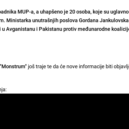
ripadnika MUP-a, a uhapšeno je 20 osoba, koje su uglavn
am
. Ministarka unutrašnjih poslova
Gordana Jankulovsk
li u Avganistanu i Pakistanu
protiv međunarodne koalicij
 "Monstrum"
još traje te da će nove informacije biti objavl
ja: