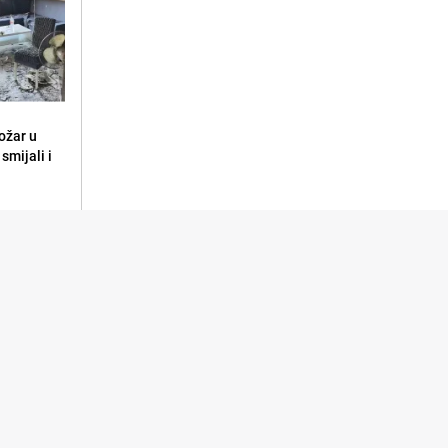
ožar u
smijali i