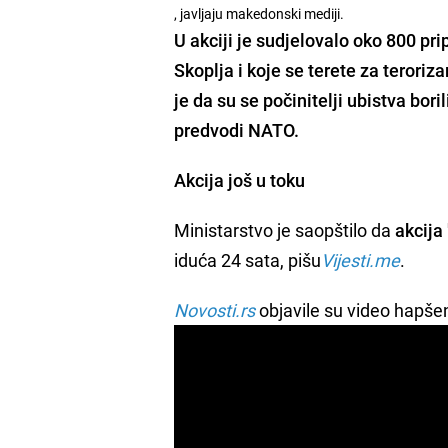
, javljaju makedonski mediji.
U akciji je sudjelovalo oko 800 p
Skoplja i koje se
terete za teroriz
je da su se počinitelji ubistva
bori
predvodi NATO.
Akcija još u toku
Ministarstvo je saopštilo da
akcija
iduća 24 sata, pišu
Vijesti.me
.
Novosti.rs
objavile su video hapšen