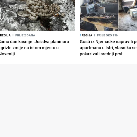
REGIJA
I
PRIJE 2 DANA
/
REGIJA
I
PRIJE OKO 19H
Samo dan kasnije: Još dva planinara
Gosti iz Njemačke napravili p
ugrizle zmije na istom mjestu u
apartmanu u Istri, vlasniku se 
Sloveniji
pokazivali srednji prst