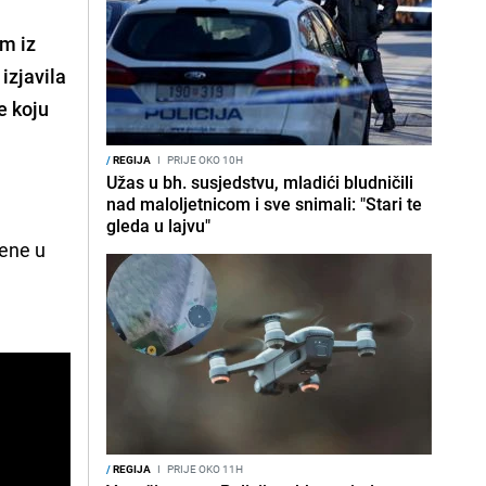
om iz
a
izjavila
e koju
/
REGIJA
I
PRIJE OKO 10H
Užas u bh. susjedstvu, mladići bludničili
nad maloljetnicom i sve snimali: "Stari te
gleda u lajvu"
jene u
/
REGIJA
I
PRIJE OKO 11H