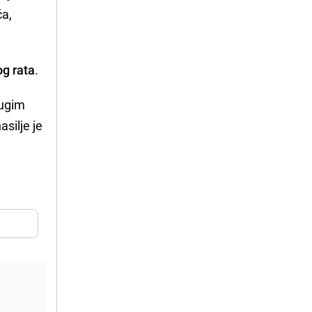
ća,
og rata
.
rugim
asilje je