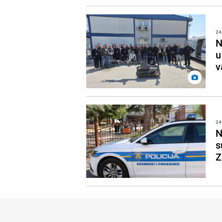
24
N
u
v
24
N
s
Z