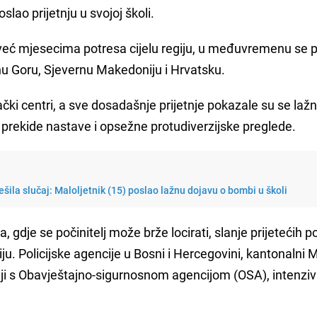
oslao prijetnju u svojoj školi.
već mjesecima potresa cijelu regiju, u međuvremenu se p
nu Goru, Sjevernu Makedoniju i Hrvatsku.
čki centri, a sve dosadašnje prijetnje pokazale su se laž
, prekide nastave i opsežne protudiverzijske preglede.
iješila slučaj: Maloljetnik (15) poslao lažnu dojavu o bombi u školi
 gdje se počinitelj može brže locirati, slanje prijetećih p
u. Policijske agencije u Bosni i Hercegovini, kantonalni 
dnji s Obavještajno-sigurnosnom agencijom (OSA), intenzi