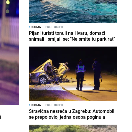
/
REGIJA
I
PRIJE OKO 1H
Pijani turisti tonuli na Hvaru, domaći
snimali i smijali se: "Ne smite tu parkirat"
/
REGIJA
I
PRIJE OKO 1H
Stravična nesreća u Zagrebu: Automobil
i
se prepolovio, jedna osoba poginula