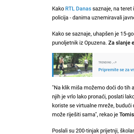
Kako
RTL Danas
saznaje, na teret 
policija - danima uznemiravali javno
Kako se saznaje, uhapšen je 15-godi
punoljetnik iz Opuzena.
Za slanje 
TRENDING
Pripremite se za v
"Na klik miša možemo doći do tih a
njih je vrlo lako pronaći, poslati la
koriste se virtualne mreže, budući 
može riješiti sama", rekao je
Tomis
Poslali su 200-tinjak prijetnji, ško