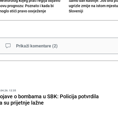
Meteorolog kojeg prati regija objavio
Samo dan kasnije: Još dva pl
novu prognozu: Poznato i kada bi
ugrizle zmije na istom mjestu
moglo stići pravo osvježenje
Sloveniji
Prikaži komentare
(
2
)
.04.26. 12:35
ojave o bombama u SBK: Policija potvrdila
a su prijetnje lažne