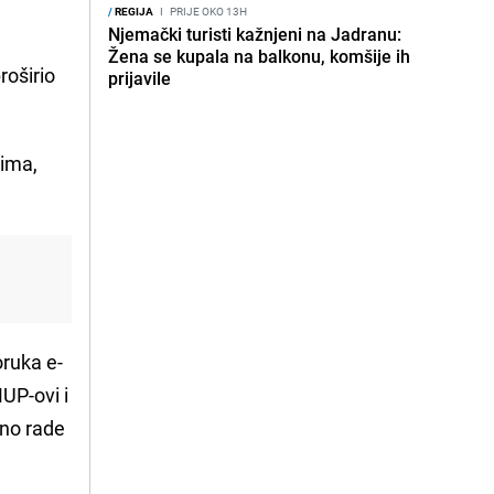
/
REGIJA
I
PRIJE OKO 13H
Njemački turisti kažnjeni na Jadranu:
Žena se kupala na balkonu, komšije ih
roširio
prijavile
nima,
oruka e-
MUP-ovi i
vno rade