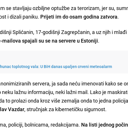
im se stavljaju ozbiljne optužbe za terorizam, jer su, sum
st i dizali paniku.
Prijeti im do osam godina zatvora
.
šnji Splićanin, 17-godišnji Zagrepčanin, a uz njih i mlađi
e-mailova spajali su se na servere u Estoniji
.
rhunac toplotnog vala: U BiH danas upaljen crveni meteoalarm
nonimiziranih servera, ja sada neću imenovati kako se on
ko neku lažnu informaciju, neki lažni mail. Lako je maskirati
da to prolazi onda kroz više zemalja onda to jedna policij
lav Vazdar
, stručnjak za kibernetičku sigurnost.
lama, policiji, bolnicama, redakcijama.
Na listi jednog počin