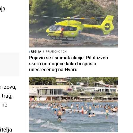
nja
/
REGIJA
I
PRIJE OKO 10H
Pojavio se i snimak akcije: Pilot izveo
skoro nemoguće kako bi spasio
unesrećenog na Hvaru
i zovu,
 trag,
a ne
itelja