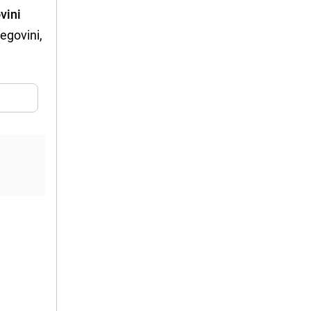
vini
cegovini,