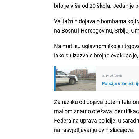
bilo je više od 20 škola
. Jedan je p
Val lažnih dojava o bombama koji 
na Bosnu i Hercegovinu, Srbiju, Cr
Na meti su uglavnom škole i trgova
iako su izazvale brojne evakuacije
30.04.26. 20:20
Policija u Zenici r
Za razliku od dojava putem telefona,
mailom znatno otežava identifikacij
Federalna uprava policije, u sara
na rasvjetljavanju ovih slučajeva.