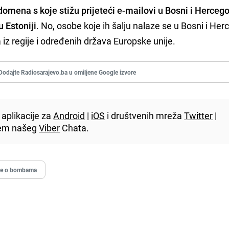
domena s koje stižu prijeteći e-mailovi u Bosni i Hercego
 Estoniji
. No, osobe koje ih šalju nalaze se u Bosni i Her
iz regije i određenih država Europske unije.
Dodajte Radiosarajevo.ba u omiljene Google izvore
aplikacije za
Android
|
iOS
i društvenih mreža
Twitter
|
utem našeg
Viber
Chata.
ve o bombama