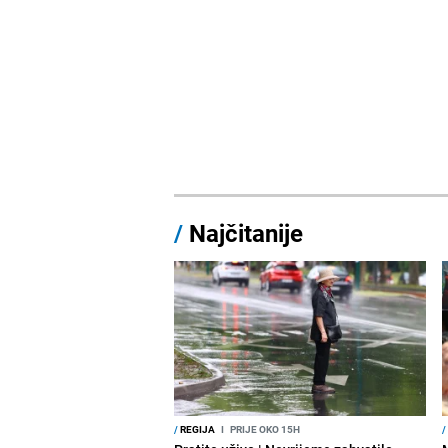
/
Najčitanije
/
REGIJA
I
PRIJE OKO 15H
/