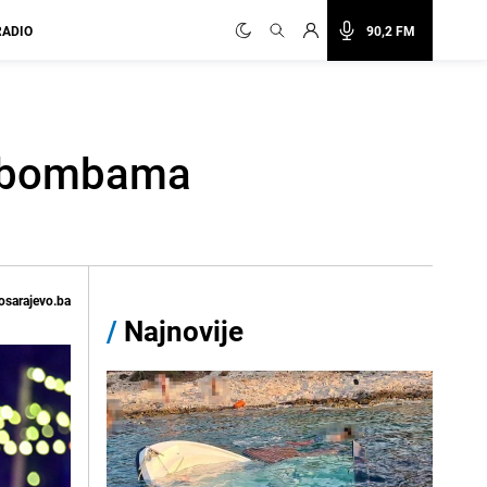
RADIO
90,2 FM
 o bombama
osarajevo.ba
/
Najnovije