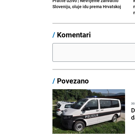
Pratite uživo | Nevrijeme zahvatilo
Sloveniju, oluje idu prema Hrvatskoj
/
Komentari
/
Povezano
30
D
d