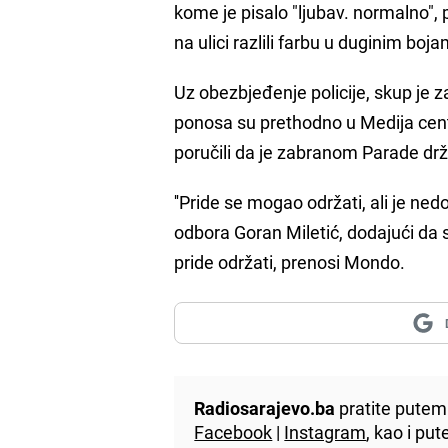
kome je pisalo "ljubav. normalno", p
na ulici razlili farbu u duginim bo
Uz obezbjeđenje policije, skup je 
ponosa su prethodno u Medija cent
poručili da je zabranom Parade drž
''Pride se mogao održati, ali je ned
odbora Goran Miletić, dodajući da 
pride održati, prenosi Mondo.
Radiosarajevo.ba
pratite putem 
Facebook
|
Instagram
, kao i p