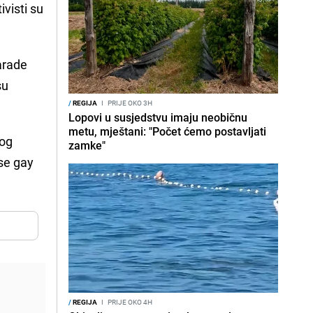
ivisti su
arade
su
/
REGIJA
I
PRIJE OKO 3H
Lopovi u susjedstvu imaju neobičnu
metu, mještani: "Počet ćemo postavljati
kog
zamke"
 se gay
/
REGIJA
I
PRIJE OKO 4H