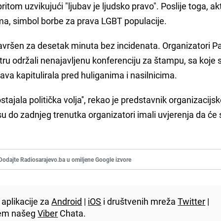
ritom uzvikujući "ljubav je ljudsko pravo". Poslije toga, akt
jama, simbol borbe za prava LGBT populacije.
završen za desetak minuta bez incidenata. Organizatori P
ru održali nenajavljenu konferenciju za štampu, sa koje 
ava kapitulirala pred huliganima i nasilnicima.
ostajala politička volja'', rekao je predstavnik organizacijs
su do zadnjeg trenutka organizatori imali uvjerenja da će
Dodajte Radiosarajevo.ba u omiljene Google izvore
aplikacije za
Android
|
iOS
i društvenih mreža
Twitter
|
utem našeg
Viber
Chata.