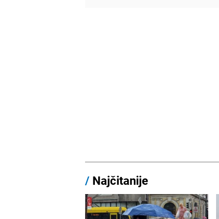
/
Najčitanije