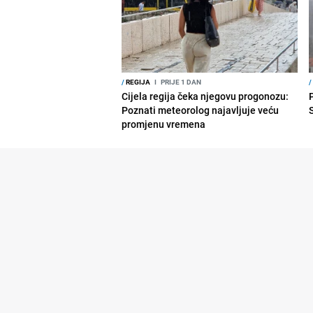
/
REGIJA
I
PRIJE 1 DAN
/
Cijela regija čeka njegovu progonozu:
Poznati meteorolog najavljuje veću
promjenu vremena