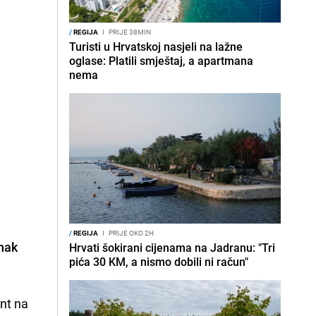
/
REGIJA
I
PRIJE 38MIN
Turisti u Hrvatskoj nasjeli na lažne
oglase: Platili smještaj, a apartmana
nema
/
REGIJA
I
PRIJE OKO 2H
znak
Hrvati šokirani cijenama na Jadranu: "Tri
pića 30 KM, a nismo dobili ni račun"
ent na