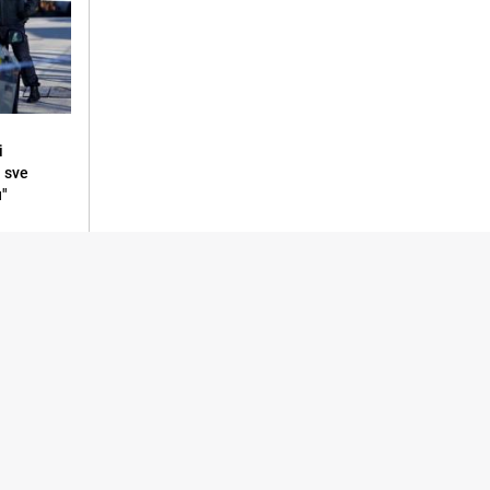
i
i sve
u"