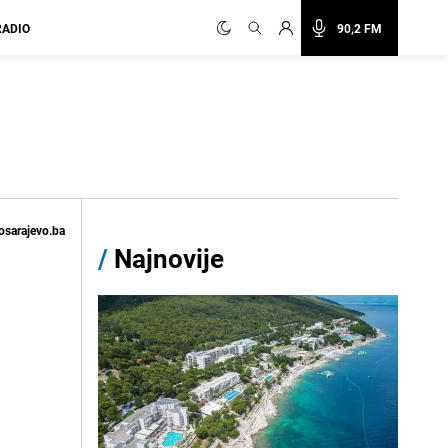
RADIO
90,2 FM
osarajevo.ba
/
Najnovije