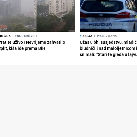
REGIJA
I
PRIJE OKO 20H
/
REGIJA
I
PRIJE 2 DANA
Pratite uživo | Nevrijeme zahvatilo
Užas u bh. susjedstvu, mladić
Split, kiša ide prema BiH
bludničili nad maloljetnicom 
snimali: "Stari te gleda u lajv