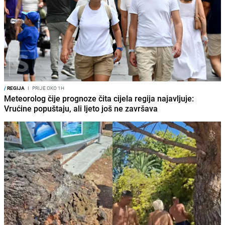
/
REGIJA
I
PRIJE OKO 1H
Meteorolog čije prognoze čita cijela regija najavljuje:
Vrućine popuštaju, ali ljeto još ne završava