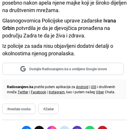
posebno nakon apela njene majke koji je široko dijeljen
na društvenim mrežama.
Glasnogovornica Policijske uprave zadarske
Ivana
Grbin
potvrdila je da je djevojčica pronađena na
području Zadra te da je živa i zdrava.
Iz policije za sada nisu objavljeni dodatni detalji o
okolnostima njenog pronalaska.
Dodajte Radiosarajevo.ba u omiljene Google izvore
Radiosarajevo.ba
pratite putem aplikacije za
Android
|
iOS
i društvenih
mreža
Twitter
|
Facebook
|
Instagram
, kao i putem našeg
Viber
Chata.
#nestala osoba
#Zadar