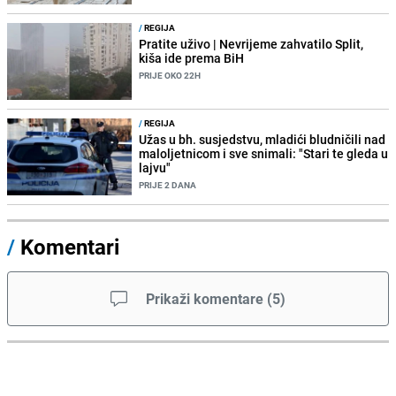
/
REGIJA
Pratite uživo | Nevrijeme zahvatilo Split,
kiša ide prema BiH
PRIJE OKO 22H
/
REGIJA
Užas u bh. susjedstvu, mladići bludničili nad
maloljetnicom i sve snimali: "Stari te gleda u
lajvu"
PRIJE 2 DANA
/
Komentari
Prikaži komentare
(
5
)