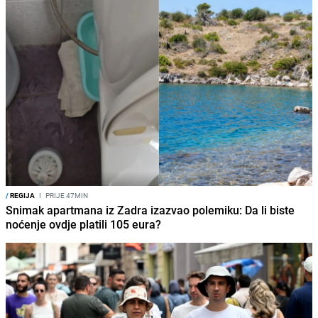
/
REGIJA
I
PRIJE 47MIN
Snimak apartmana iz Zadra izazvao polemiku: Da li biste
noćenje ovdje platili 105 eura?