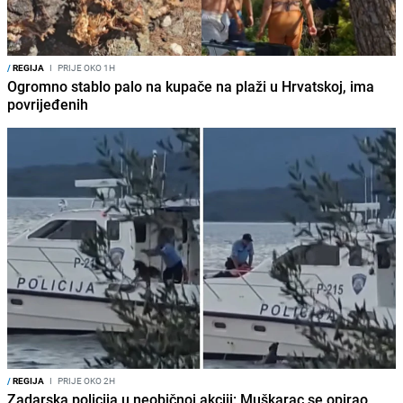
/
REGIJA
I
PRIJE OKO 1H
Ogromno stablo palo na kupače na plaži u Hrvatskoj, ima
povrijeđenih
/
REGIJA
I
PRIJE OKO 2H
Zadarska policija u neobičnoj akciji: Muškarac se opirao