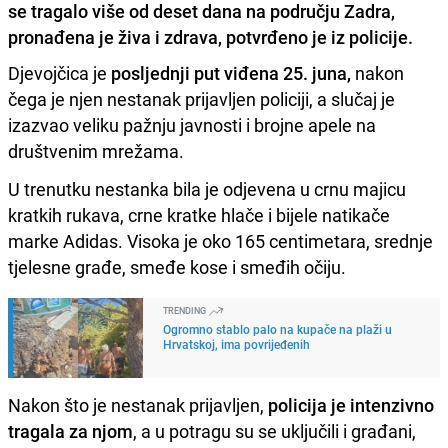
se tragalo više od deset dana na području Zadra,
pronađena je živa i zdrava, potvrđeno je iz policije.
Djevojčica je
posljednji put viđena 25. juna,
nakon
čega je njen nestanak prijavljen policiji, a slučaj je
izazvao veliku pažnju javnosti i brojne apele na
društvenim mrežama.
U trenutku nestanka bila je odjevena u crnu majicu
kratkih rukava, crne kratke hlače i bijele natikače
marke Adidas. Visoka je oko 165 centimetara, srednje
tjelesne građe, smeđe kose i smeđih očiju.
TRENDING
Ogromno stablo palo na kupače na plaži u
Hrvatskoj, ima povrijeđenih
Nakon što je nestanak prijavljen,
policija je intenzivno
tragala za njom
, a u potragu su se uključili i građani,