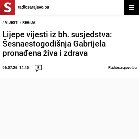
Otvor
/
VIJESTI
/
REGIJA
Lijepe vijesti iz bh. susjedstva:
Šesnaestogodišnja Gabrijela
pronađena živa i zdrava
06.07.26. 14:45
Radiosarajevo.ba
5