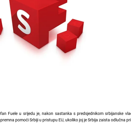
efan Fuele u srijedu je, nakon sastanka s predsjednikom srbijanske vl
remna pomoći Srbiji u pristupu EU, ukoliko joj je Srbija zaista odlučna pri