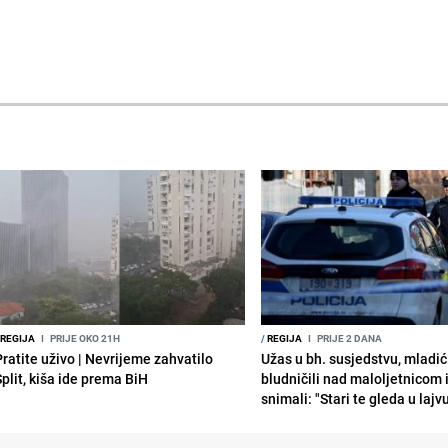
REGIJA
I
PRIJE OKO 21H
/
REGIJA
I
PRIJE 2 DANA
Pratite uživo | Nevrijeme zahvatilo
Užas u bh. susjedstvu, mladić
Split, kiša ide prema BiH
bludničili nad maloljetnicom 
snimali: "Stari te gleda u lajv