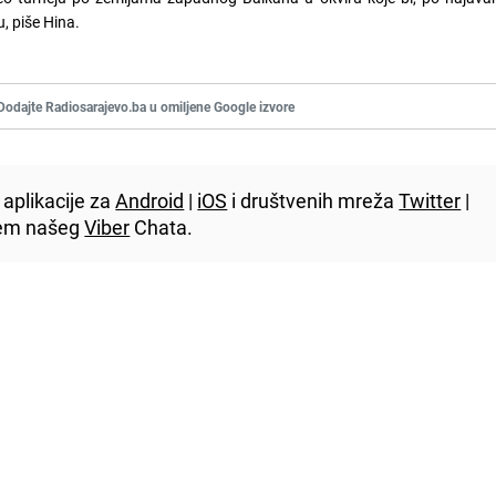
u, piše Hina.
Dodajte Radiosarajevo.ba u omiljene Google izvore
aplikacije za
Android
|
iOS
i društvenih mreža
Twitter
|
utem našeg
Viber
Chata.