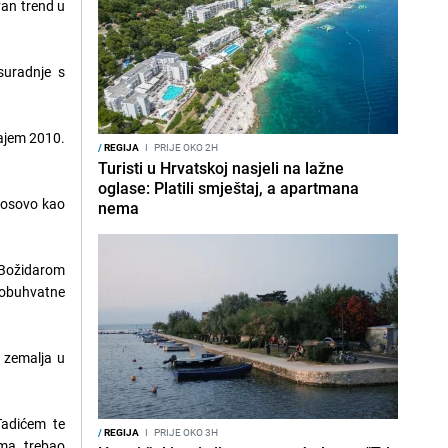
van trend u
suradnje s
rajem 2010.
/
REGIJA
I
PRIJE OKO 2H
Turisti u Hrvatskoj nasjeli na lažne
oglase: Platili smještaj, a apartmana
 Kosovo kao
nema
 Božidarom
i obuhvatne
e zemalja u
Tadićem te
/
REGIJA
I
PRIJE OKO 3H
ma, trebao