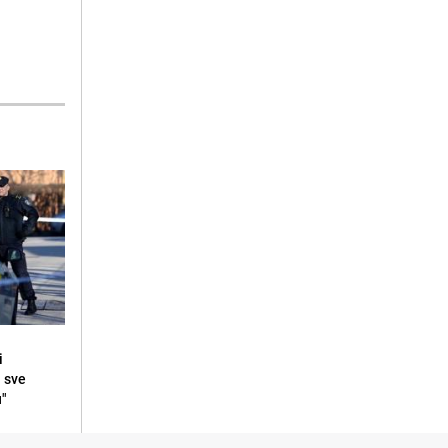
i
i sve
u"