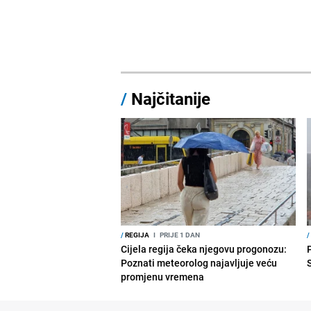
/
Najčitanije
/
REGIJA
I
PRIJE 1 DAN
/
Cijela regija čeka njegovu progonozu:
Poznati meteorolog najavljuje veću
promjenu vremena