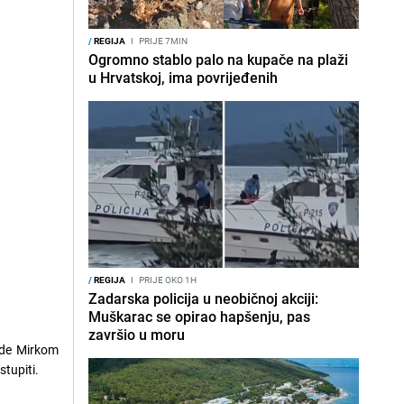
/
REGIJA
I
PRIJE 7MIN
Ogromno stablo palo na kupače na plaži
u Hrvatskoj, ima povrijeđenih
/
REGIJA
I
PRIJE OKO 1H
Zadarska policija u neobičnoj akciji:
Muškarac se opirao hapšenju, pas
završio u moru
ade Mirkom
stupiti.