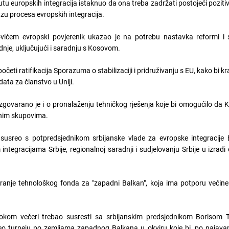
 putu europskih integracija istaknuo da ona treba zadržati postojeći poziti
azu procesa evropskih integracija.
ovićem evropski povjerenik ukazao je na potrebu nastavka reformi i 
je, uključujući i saradnju s Kosovom.
očeti ratifikacija Sporazuma o stabilizaciji i pridruživanju s EU, kako bi k
data za članstvo u Uniji.
zgovarano je i o pronalaženju tehničkog rješenja koje bi omogućilo da
dnim skupovima.
usreo s potpredsjednikom srbijanske vlade za evropske integracije
integracijama Srbije, regionalnoj saradnji i sudjelovanju Srbije u izrad
varanje tehnološkog fonda za "zapadni Balkan", koja ima potporu većin
okom večeri trebao susresti sa srbijanskim predsjednikom Borisom 
očeo turneju po zemljama zapadnog Balkana u okviru koje bi, po najava