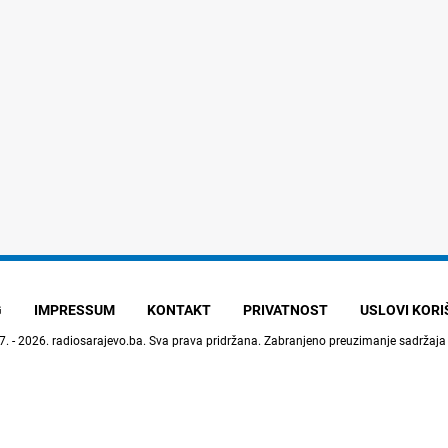
G
IMPRESSUM
KONTAKT
PRIVATNOST
USLOVI KOR
7. - 2026.
radiosarajevo.ba
. Sva prava pridržana. Zabranjeno preuzimanje sadržaja