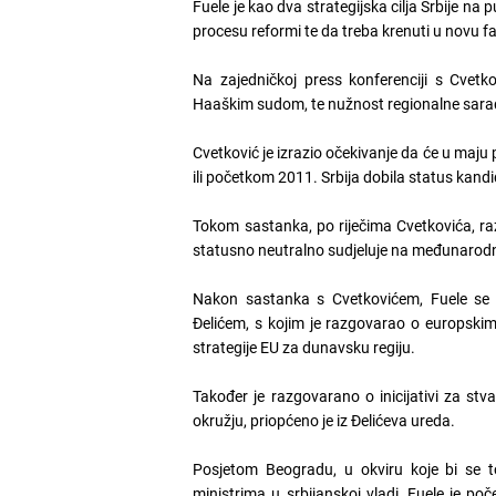
Fuele je kao dva strategijska cilja Srbije na
procesu reformi te da treba krenuti u novu f
Na zajedničkoj press konferenciji s Cvetk
Haaškim sudom, te nužnost regionalne saradn
Cvetković je izrazio očekivanje da će u maju p
ili početkom 2011. Srbija dobila status kandi
Tokom sastanka, po riječima Cvetkovića, ra
statusno neutralno sudjeluje na međunaro
Nakon sastanka s Cvetkovićem, Fuele se s
Đelićem, s kojim je razgovarao o europskim 
strategije EU za dunavsku regiju.
Također je razgovarano o inicijativi za st
okružju, priopćeno je iz Đelićeva ureda.
Posjetom Beogradu, u okviru koje bi se t
ministrima u srbijanskoj vladi, Fuele je p