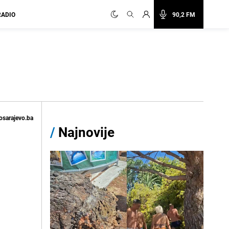
RADIO
90,2 FM
osarajevo.ba
/
Najnovije