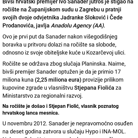
Bivši hrvatski premijer
Ivo Sanader
jutros je stigao na
ročište na Županijskom sudu u Zagrebu u pratnji
svojih dvoje odvjetnika
Jadranke Sloković
i
Čede
Prodanovića
, javlja
Anadolu Agency (AA).
Ovo je prvi put da Sanader nakon višegodišnjeg
boravka u pritvoru dolazi na ročište sa slobode,
odnosno iz svoje obiteljske kuće u Kozarčevoj ulici.
Ročište se održava zbog slučaja Planinska. Naime,
bivši premijer Sanader optužen je da je primio 17
miliona kuna
(2,25 miliona eura)
provizije prilikom
kupovine zgrade u vlasništvu
Stjepana Fiolića
za
Ministarstvo za regionalni razvoj.
Na ročište je došao i Stjepan Fiolić, vlasnik poznatog
hrvatskog lanca mesnica.
U novembru 2012. Sanader je nepravomoćno osuđen
na deset godina zatvora u slučaju Hypo i INA-MOL.