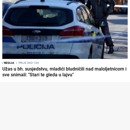
/
REGIJA
I
PRIJE OKO 13H
Užas u bh. susjedstvu, mladići bludničili nad maloljetnicom i
sve snimali: "Stari te gleda u lajvu"