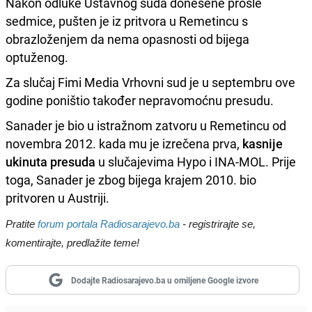
Nakon odluke Ustavnog suda donesene prošle
sedmice, pušten je iz pritvora u Remetincu s
obrazloženjem da nema opasnosti od bijega
optuženog.
Za slučaj Fimi Media Vrhovni sud je u septembru ove
godine poništio također nepravomoćnu presudu.
Sanader je bio u istražnom zatvoru u Remetincu od
novembra 2012. kada mu je izrečena prva,
kasnije
ukinuta presuda
u slučajevima Hypo i INA-MOL. Prije
toga, Sanader je zbog bijega krajem 2010. bio
pritvoren u Austriji.
Pratite
forum portala Radiosarajevo.ba
- registrirajte se,
komentirajte, predlažite teme!
Dodajte Radiosarajevo.ba u omiljene Google izvore