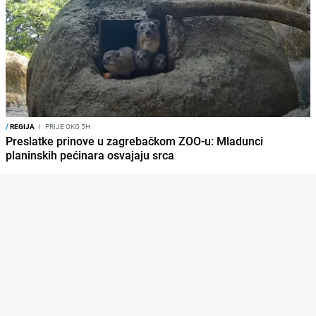
/
REGIJA
I
PRIJE OKO 5H
Preslatke prinove u zagrebačkom ZOO-u: Mladunci
planinskih pećinara osvajaju srca