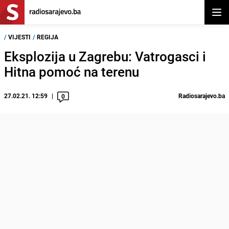
Otvor
/
VIJESTI
/
REGIJA
Eksplozija u Zagrebu: Vatrogasci i
Hitna pomoć na terenu
27.02.21. 12:59
Radiosarajevo.ba
0