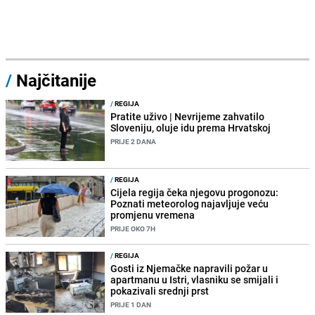
/
Najčitanije
/
REGIJA
Pratite uživo | Nevrijeme zahvatilo
Sloveniju, oluje idu prema Hrvatskoj
PRIJE 2 DANA
/
REGIJA
Cijela regija čeka njegovu progonozu:
Poznati meteorolog najavljuje veću
promjenu vremena
PRIJE OKO 7H
/
REGIJA
Gosti iz Njemačke napravili požar u
apartmanu u Istri, vlasniku se smijali i
pokazivali srednji prst
PRIJE 1 DAN