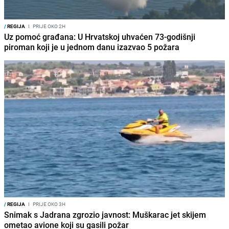
/
REGIJA
I
PRIJE OKO 2H
Uz pomoć građana: U Hrvatskoj uhvaćen 73-godišnji
piroman koji je u jednom danu izazvao 5 požara
/
REGIJA
I
PRIJE OKO 3H
Snimak s Jadrana zgrozio javnost: Muškarac jet skijem
ometao avione koji su gasili požar