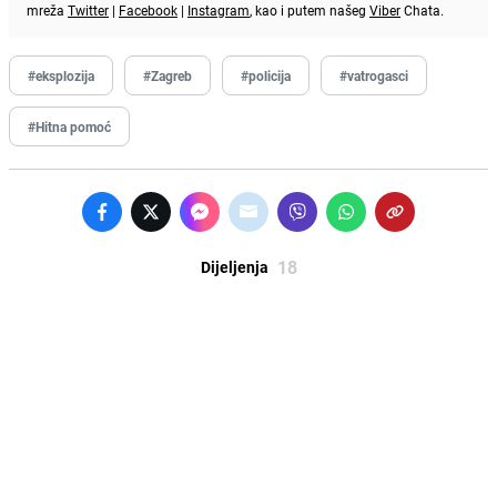
mreža
Twitter
|
Facebook
|
Instagram
, kao i putem našeg
Viber
Chata.
#eksplozija
#Zagreb
#policija
#vatrogasci
#Hitna pomoć
18
Dijeljenja