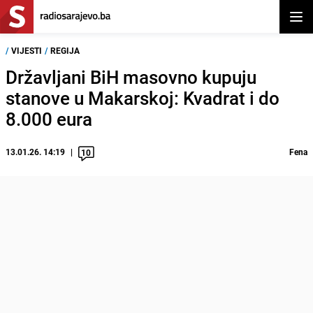
Otvor
/
VIJESTI
/
REGIJA
Državljani BiH masovno kupuju
stanove u Makarskoj: Kvadrat i do
8.000 eura
13.01.26. 14:19
Fena
10