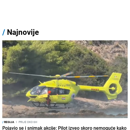
/
Najnovije
/
REGIJA
I
PRIJE OKO 6H
Pojavio se i snimak akcije: Pilot izveo skoro nemoguće kako