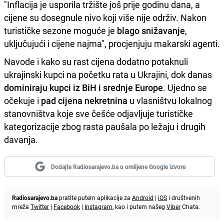
"Inflacija je usporila tržište još prije godinu dana, a
cijene su dosegnule nivo koji više nije održiv. Nakon
turističke sezone moguće je
blago snižavanje
,
uključujući i cijene najma", procjenjuju makarski agenti.
Navode i kako su rast cijena dodatno potaknuli
ukrajinski kupci na početku rata u Ukrajini, dok danas
dominiraju kupci iz BiH i srednje Europe
. Ujedno se
očekuje i
pad cijena nekretnina
u vlasništvu lokalnog
stanovništva koje sve češće odjavljuje turističke
kategorizacije zbog rasta paušala po ležaju i drugih
davanja.
Dodajte Radiosarajevo.ba u omiljene Google izvore
Radiosarajevo.ba
pratite putem aplikacije za
Android
|
iOS
i društvenih
mreža
Twitter
|
Facebook
|
Instagram
, kao i putem našeg
Viber
Chata.