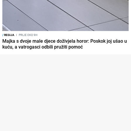
/
REGIJA
I
PRIJE OKO 9H
Majka s dvoje male djece doživjela horor: Poskok joj ušao u
kuću, a vatrogasci odbili pružiti pomoć