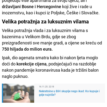
posjeduju više apartmana za svoju djecu, ali i
državljani Bosne i Hercegovine
koji žive i rade u
inozemstvu, kao i kupci iz Poljske, Češke i Slovačke.
Velika potražnja za luksuznim vilama
Velika potražnja vlada i za luksuznim vilama s
bazenima u Velikom Brdu, gdje se zbog
preizgrađenosti sve manje gradi, a cijene se kreću od
750 hiljada do milion eura.
Ipak, dio agenata smatra kako bi nakon ljeta moglo
doći do
korekcije cijena
, podsjećajući na razdoblje
nakon pandemije koronavirusa kada je tržišni balon
naglo puknuo.
16.11.25. 22:18
Nekretnine u BiH skuplje nego ikad: Ko kupuje i
gdje najviše?