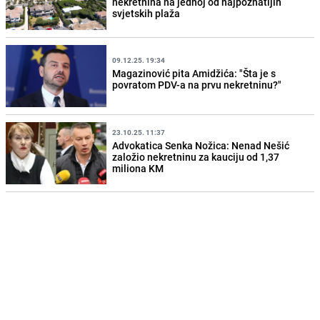
nekretnina na jednoj od najpoznatijih
svjetskih plaža
09.12.25. 19:34
Magazinović pita Amidžića: "Šta je s
povratom PDV-a na prvu nekretninu?"
23.10.25. 11:37
Advokatica Senka Nožica: Nenad Nešić
založio nekretninu za kauciju od 1,37
miliona KM