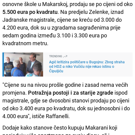
osnovne škole u Makarskoj, prodaju se po cijeni od oko
5.500 eura po kvadratu
. Na predjelu Zelenke, iznad
Jadranske magistrale, cijene se kreću od 3.000 do
4.200 eura, dok su u zgradama sagrađenima prije
sedam godina između 3.100 i 3.300 eura po
kvadratnom metru.
TRENDING
Agić kritizira političare u Bugojnu: Zbog straha
od HDZ-a niko Vučiću nije rekao istinu o
Čipuljiću
"Cijene su na nivou prošle godine i zasad nema većih
promjena.
Potražnja postoji i za starije zgrade
ispod
magistrale, gdje se dvosobni stanovi prodaju po cijeni
od oko 3.400 eura po kvadratu, dok su jednosobni i do
4.000 eura", ističe Raffanelli.
Dodaje kako stanove često kupuju Makarani koji