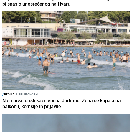
bi spasio unesrećenog na Hvaru
/
REGIJA
I
PRIJE OKO 8H
Njemački turisti kažnjeni na Jadranu: Žena se kupala na
balkonu, komšije ih prijavile