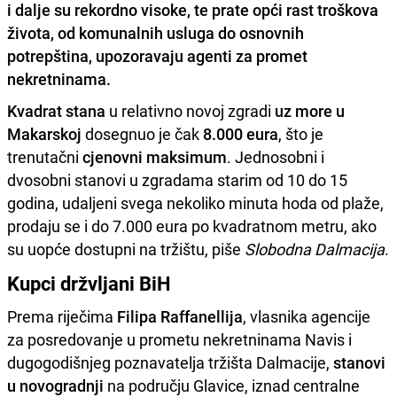
i dalje su rekordno visoke, te prate opći rast troškova
života, od komunalnih usluga do osnovnih
potrepština, upozoravaju agenti za promet
nekretninama.
Kvadrat stana
u relativno novoj zgradi
uz more u
Makarskoj
dosegnuo je čak
8.000 eura
, što je
trenutačni
cjenovni maksimum
. Jednosobni i
dvosobni stanovi u zgradama starim od 10 do 15
godina, udaljeni svega nekoliko minuta hoda od plaže,
prodaju se i do 7.000 eura po kvadratnom metru, ako
su uopće dostupni na tržištu, piše
Slobodna Dalmacija
.
Kupci držvljani BiH
Prema riječima
Filipa Raffanellija
, vlasnika agencije
za posredovanje u prometu nekretninama Navis i
dugogodišnjeg poznavatelja tržišta Dalmacije,
stanovi
u novogradnji
na području Glavice, iznad centralne