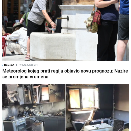
/
REGIJA
I
PRIJE OKO 2H
Meteorolog kojeg prati regija objavio novu prognozu: Nazire
se promjena vremena