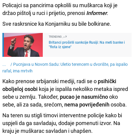
Policajci sa pancirima opkolili su muškarca koji je
držao pištolj u ruci i prijetio, prenosi
Informer
.
Sve raskrsnice ka Konjarniku su bile bolkirane.
TRENDING
Britanci proširili sankcije Rusiji: Na meti banke i
"flota iz sjene"
... /
Pucnjava u Novom Sadu: Uletio terencem u dvorište, pa ispalio
rafal, ima mrtvih
Kako prenose srbijanski mediji, radi se o
psihički
oboljeloj osobi
koja je ispalila nekoliko metaka ispred
sebe u zemlju. Također,
pucao je nasumično
oko
sebe, ali za sada, srećom,
nema povrijeđenih
osoba.
Na teren su stigli timovi interventne policije kako bi
uspjeli da ga savladaju, dodaje pomenuti izvor. Na
kraju je muškarac savladan i uhapšen.