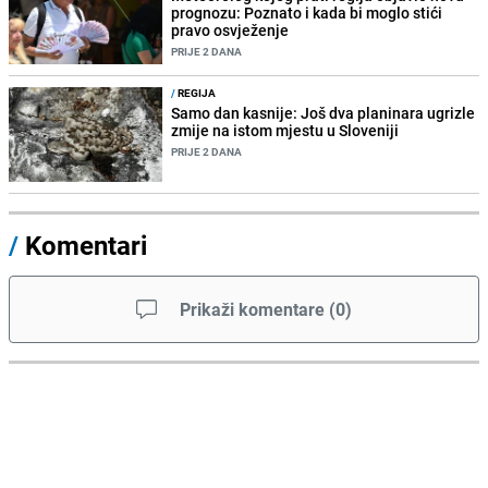
prognozu: Poznato i kada bi moglo stići
pravo osvježenje
PRIJE 2 DANA
/
REGIJA
Samo dan kasnije: Još dva planinara ugrizle
zmije na istom mjestu u Sloveniji
PRIJE 2 DANA
/
Komentari
Prikaži komentare
(
0
)