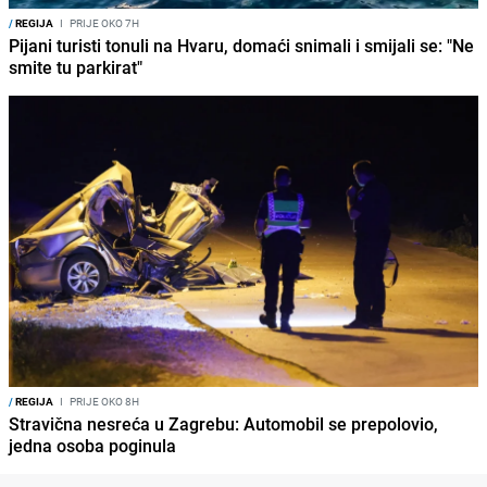
/
REGIJA
I
PRIJE OKO 7H
Pijani turisti tonuli na Hvaru, domaći snimali i smijali se: "Ne
smite tu parkirat"
/
REGIJA
I
PRIJE OKO 8H
Stravična nesreća u Zagrebu: Automobil se prepolovio,
jedna osoba poginula