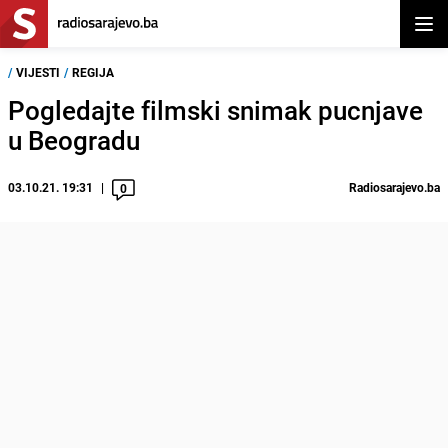
Otvor
/
VIJESTI
/
REGIJA
Pogledajte filmski snimak pucnjave
u Beogradu
03.10.21. 19:31
Radiosarajevo.ba
0