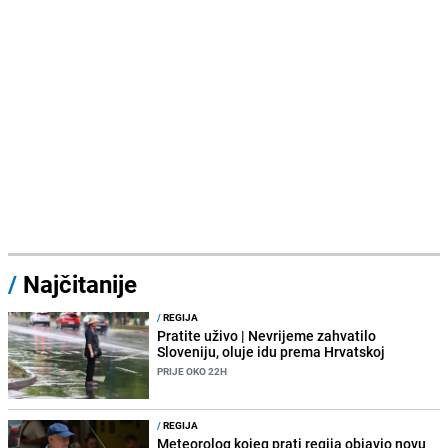
/
Najčitanije
/
REGIJA
Pratite uživo | Nevrijeme zahvatilo
Sloveniju, oluje idu prema Hrvatskoj
PRIJE OKO 22H
/
REGIJA
Meteorolog kojeg prati regija objavio novu