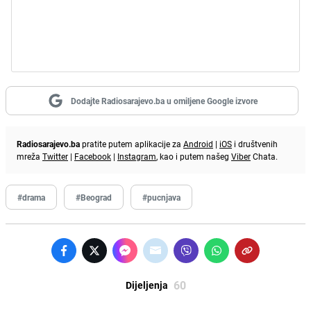
Dodajte Radiosarajevo.ba u omiljene Google izvore
Radiosarajevo.ba
pratite putem aplikacije za
Android
|
iOS
i društvenih
mreža
Twitter
|
Facebook
|
Instagram
, kao i putem našeg
Viber
Chata.
#drama
#Beograd
#pucnjava
60
Dijeljenja