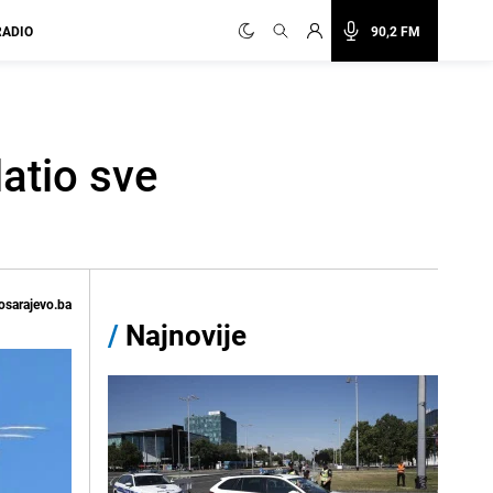
RADIO
90,2 FM
atio sve
osarajevo.ba
/
Najnovije