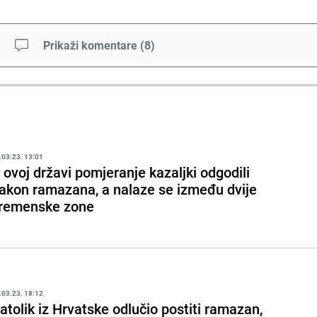
Prikaži komentare
(
8
)
.03.23. 13:01
 ovoj državi pomjeranje kazaljki odgodili
akon ramazana, a nalaze se između dvije
remenske zone
.03.23. 18:12
atolik iz Hrvatske odlučio postiti ramazan,