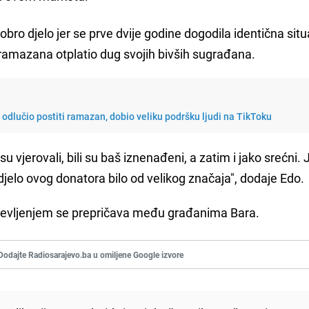
obro djelo jer se prve dvije godine dogodila identična situ
 ramazana otplatio dug svojih bivših sugrađana.
e odlučio postiti ramazan, dobio veliku podršku ljudi na TikToku
su vjerovali, bili su baš iznenađeni, a zatim i jako srećni. J
o djelo ovog donatora bilo od velikog značaja", dodaje Edo.
uševljenjem se prepričava među građanima Bara.
Dodajte Radiosarajevo.ba u omiljene Google izvore