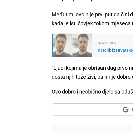
Međutim, ovo nije prvi put da čini d
kada je isti čovjek tokom mjeseca
25.03.23. 18:12
Katolik iz Hrvatsk
"Ljudi kojima je
obrisan dug
prvo ni
dosta njih teže živi, pa im je dobr
Ovo dobro i neobično djelo sa od