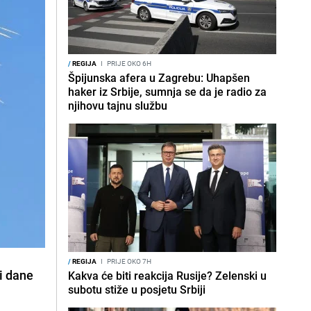
/
REGIJA
I
PRIJE OKO 6H
Špijunska afera u Zagrebu: Uhapšen
haker iz Srbije, sumnja se da je radio za
njihovu tajnu službu
/
REGIJA
I
PRIJE OKO 7H
 i dane
Kakva će biti reakcija Rusije? Zelenski u
subotu stiže u posjetu Srbiji