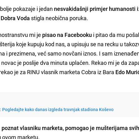
jbolje pokazaje i jedan
nesvakidašnji primjer humanosti i
u
Dobra Voda
stigla neobična poruka.
 inostranstvu mi je
pisao na Facebooku
i pitao da mu poša
erija koje kupuju kod nas, a upisuju se na recku u takoz
mena i prezimena, već samo novčani iznos. I sam iznenađe
novac je poslije dva minuta uplaćen. Rekao mi je da zap
, rekao je za RINU vlasnik marketa Cobra iz Bara
Edo Murić
i: Pogledajte kako danas izgleda travnjak stadiona Koševo
je poznat vlasniku marketa, pomogao je mušterijama svih 
 u ovom marketu.