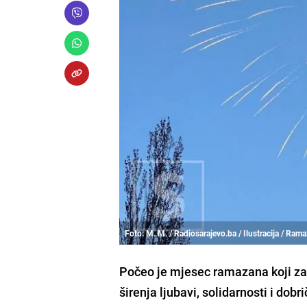
Foto: M. M. / Radiosarajevo.ba / Ilustracija / Ram
Počeo je mjesec ramazana koji za i
širenja ljubavi, solidarnosti i dobr