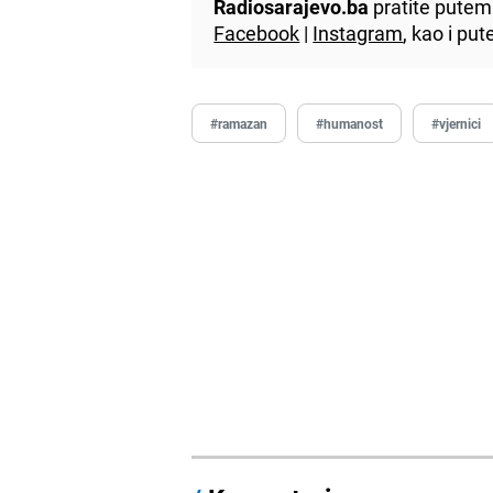
Radiosarajevo.ba
pratite putem 
Facebook
|
Instagram
, kao i p
#ramazan
#humanost
#vjernici