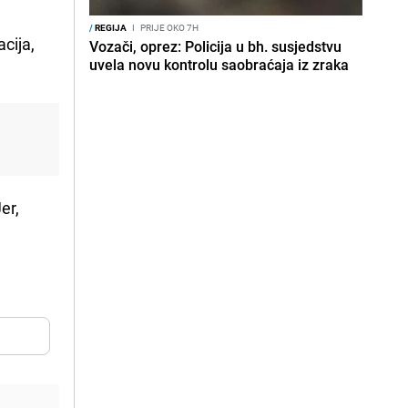
/
REGIJA
I
PRIJE OKO 7H
acija,
Vozači, oprez: Policija u bh. susjedstvu
uvela novu kontrolu saobraćaja iz zraka
er,