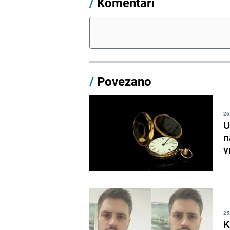
/
Komentari
/
Povezano
26
U
n
v
25
K