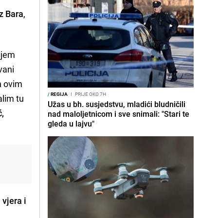
z Bara
,
ljem
vani
n ovim
/
REGIJA
I
PRIJE OKO 7H
alim tu
Užas u bh. susjedstvu, mladići bludničili
,
nad maloljetnicom i sve snimali: "Stari te
gleda u lajvu"
vjera i