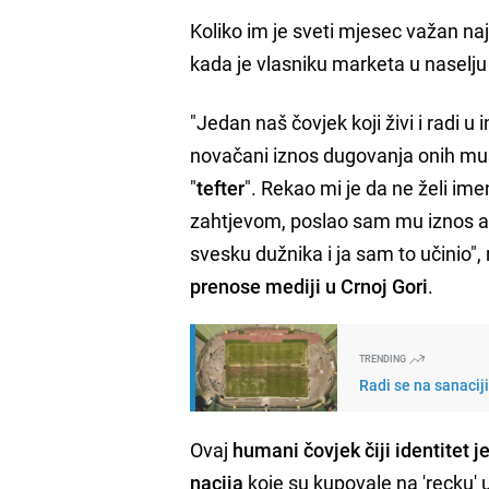
Koliko im je sveti mjesec važan na
kada je vlasniku marketa u naselj
"Jedan naš čovjek koji živi i radi u
novačani iznos dugovanja onih mušt
"
tefter
". Rekao mi je da ne želi i
zahtjevom, poslao sam mu iznos a 
svesku dužnika i ja sam to učinio"
prenose mediji u Crnoj Gori
.
TRENDING
Radi se na sanacij
Ovaj
humani čovjek čiji identitet 
nacija
koje su kupovale na 'recku'