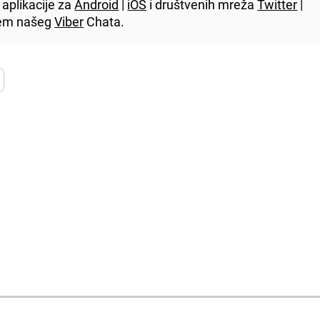
aplikacije za
Android
|
iOS
i društvenih mreža
Twitter
|
utem našeg
Viber
Chata.