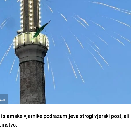
azan
slamske vjernike podrazumijeva strogi vjerski post, ali
ičinstvo.