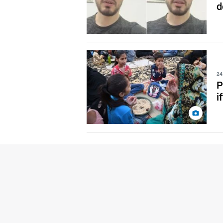
d
24
P
i