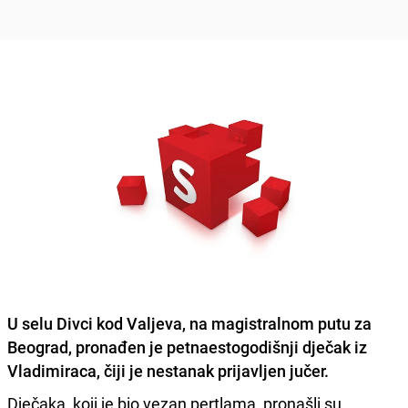
U selu
Divci
kod
Valjeva
, na magistralnom putu za
Beograd
, pronađen je petnaestogodišnji dječak iz
Vladimiraca,
čiji je nestanak prijavljen jučer.
Dječaka, koji je bio vezan pertlama, pronašli su