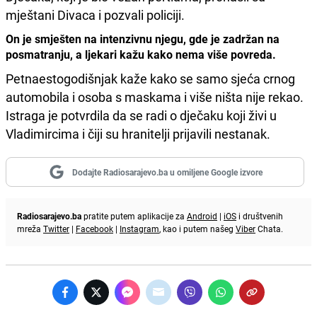
mještani Divaca i pozvali policiji.
On je smješten na intenzivnu njegu, gde je zadržan na
posmatranju, a ljekari kažu kako nema više povreda.
Petnaestogodišnjak kaže kako se samo sjeća crnog
automobila i osoba s maskama i više ništa nije rekao.
Istraga je potvrdila da se radi o dječaku koji živi u
Vladimircima i čiji su hranitelji prijavili nestanak.
Dodajte Radiosarajevo.ba u omiljene Google izvore
Radiosarajevo.ba
pratite putem aplikacije za
Android
|
iOS
i društvenih
mreža
Twitter
|
Facebook
|
Instagram
, kao i putem našeg
Viber
Chata.