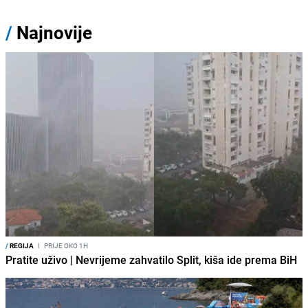
/
Najnovije
/
REGIJA
I
PRIJE OKO 1H
Pratite uživo | Nevrijeme zahvatilo Split, kiša ide prema BiH