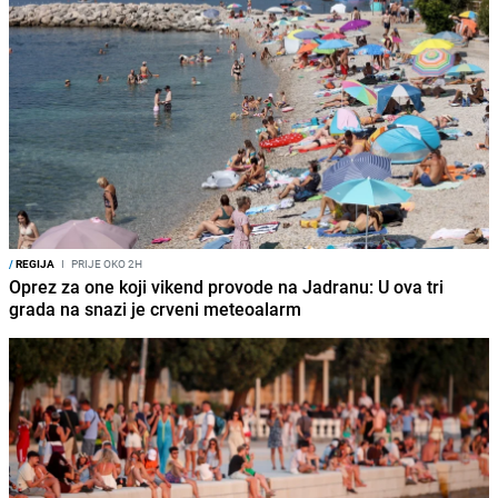
/
REGIJA
I
PRIJE OKO 2H
Oprez za one koji vikend provode na Jadranu: U ova tri
grada na snazi je crveni meteoalarm