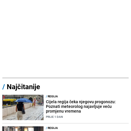
/
Najčitanije
/
REGIJA
Cijela regija čeka njegovu progonozu:
Poznati meteorolog najavljuje veću
promjenu vremena
PRIJE 1 DAN
/
REGIJA