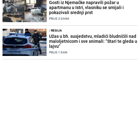
Gosti iz Njemačke napravili požar u
apartmanu u Istri, vlasniku se smijali i
pokazivali srednji prst
PRIJE 2 DANA
/
REGIJA
Užas u bh. susjedstvu, mladići bludničili nad
maloljetnicom i sve snimali: "Stari te gleda u
lajvu"
PRIJE 1 DAN