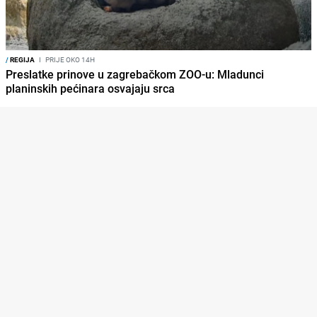
/
REGIJA
I
PRIJE OKO 14H
Preslatke prinove u zagrebačkom ZOO-u: Mladunci
planinskih pećinara osvajaju srca