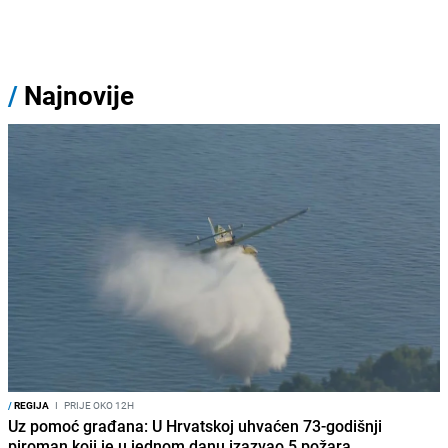
/
Najnovije
/
REGIJA
I
PRIJE OKO 12H
Uz pomoć građana: U Hrvatskoj uhvaćen 73-godišnji
piroman koji je u jednom danu izazvao 5 požara