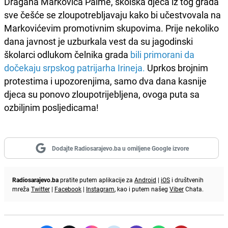
Dragana Markovića Palme, školska djeca iz tog grada
sve češće se zloupotrebljavaju kako bi učestvovala na
Markovićevim promotivnim skupovima. Prije nekoliko
dana javnost je uzburkala vest da su jagodinski
školarci odlukom čelnika grada
bili primorani da
dočekaju srpskog patrijarha Irineja.
Uprkos brojnim
protestima i upozorenjima, samo dva dana kasnije
djeca su ponovo zloupotrijebljena, ovoga puta sa
ozbiljnim posljedicama!
Dodajte Radiosarajevo.ba u omiljene Google izvore
Radiosarajevo.ba
pratite putem aplikacije za
Android
|
iOS
i društvenih
mreža
Twitter
|
Facebook
|
Instagram
, kao i putem našeg
Viber
Chata.