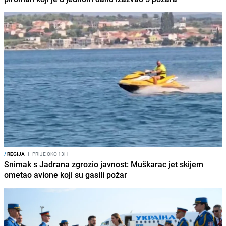
/
REGIJA
I
PRIJE OKO 13H
Snimak s Jadrana zgrozio javnost: Muškarac jet skijem
ometao avione koji su gasili požar