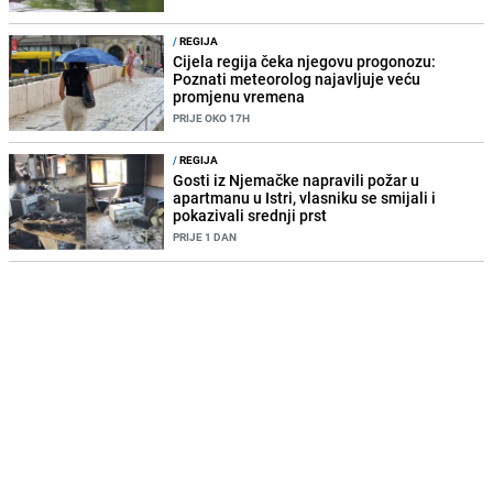
/
REGIJA
Cijela regija čeka njegovu progonozu:
Poznati meteorolog najavljuje veću
promjenu vremena
PRIJE OKO 17H
/
REGIJA
Gosti iz Njemačke napravili požar u
apartmanu u Istri, vlasniku se smijali i
pokazivali srednji prst
PRIJE 1 DAN